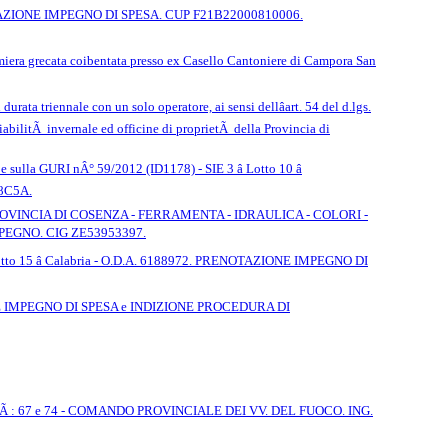
TAZIONE IMPEGNO DI SPESA. CUP F21B22000810006.
amiera grecata coibentata presso ex Casello Cantoniere di Campora San
urata triennale con un solo operatore, ai sensi dellâart. 54 del d.lgs.
 viabilitÃ invernale ed officine di proprietÃ della Provincia di
sulla GURI nÂ° 59/2012 (ID1178) - SIE 3 â Lotto 10 â
8C5A.
VINCIA DI COSENZA - FERRAMENTA - IDRAULICA - COLORI -
EGNO. CIG ZE53953397.
 - Lotto 15 â Calabria - O.D.A. 6188972. PRENOTAZIONE IMPEGNO DI
OTAZIONE IMPEGNO DI SPESA e INDIZIONE PROCEDURA DI
tÃ : 67 e 74 - COMANDO PROVINCIALE DEI VV. DEL FUOCO. ING.