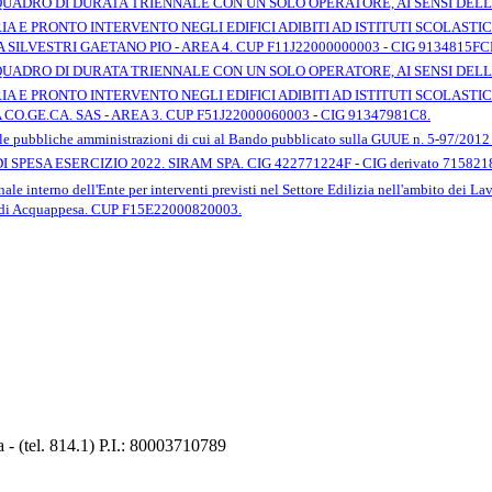
DRO DI DURATA TRIENNALE CON UN SOLO OPERATORE, AI SENSI DELLâA
 E PRONTO INTERVENTO NEGLI EDIFICI ADIBITI AD ISTITUTI SCOLASTICI
SILVESTRI GAETANO PIO - AREA 4. CUP F11J22000000003 - CIG 9134815FC
DRO DI DURATA TRIENNALE CON UN SOLO OPERATORE, AI SENSI DELLâA
 E PRONTO INTERVENTO NEGLI EDIFICI ADIBITI AD ISTITUTI SCOLASTICI
O.GE.CA. SAS - AREA 3. CUP F51J22000060003 - CIG 91347981C8.
 le pubbliche amministrazioni di cui al Bando pubblicato sulla GUUE n. 5-97/2012 e 
PESA ESERCIZIO 2022. SIRAM SPA. CIG 422771224F - CIG derivato 715821
ale interno dell'Ente per interventi previsti nel Settore Edilizia nell'ambito dei La
mo di Acquappesa. CUP F15E22000820003.
 (tel. 814.1) P.I.: 80003710789