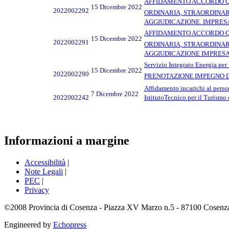
AFFIDAMENTO ACCORDO QUA
15 Dicembre 2022
2022002292
ORDINARIA, STRAORDINARIA
AGGIUDICAZIONE. IMPRESA 
AFFIDAMENTO ACCORDO QUA
15 Dicembre 2022
2022002291
ORDINARIA, STRAORDINARIA
AGGIUDICAZIONE IMPRESA C
Servizio Integrato Energia per
15 Dicembre 2022
2022002290
PRENOTAZIONE IMPEGNO DI S
Affidamento incarichi al person
7 Dicembre 2022
2022002242
IstitutoTecnico per il Turis
Informazioni a margine
Accessibilità
|
Note Legali
|
PEC
|
Privacy
©2008 Provincia di Cosenza - Piazza XV Marzo n.5 - 87100 Cosenza -
Engineered by
Echopress