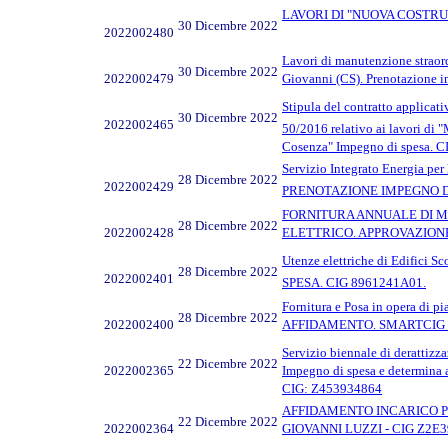
LAVORI DI "NUOVA COSTRUZI
30 Dicembre 2022
2022002480
Lavori di manutenzione straord
30 Dicembre 2022
2022002479
Giovanni (CS). Prenotazion
Stipula del contratto applicativ
30 Dicembre 2022
2022002465
50/2016 relativo ai lavori di "
Cosenza" Impegno di spesa. 
Servizio Integrato Energia per
28 Dicembre 2022
2022002429
PRENOTAZIONE IMPEGNO DI S
FORNITURA ANNUALE DI MA
28 Dicembre 2022
2022002428
ELETTRICO. APPROVAZIONE
Utenze elettriche di Edifici 
28 Dicembre 2022
2022002401
SPESA. CIG 8961241A01.
Fornitura e Posa in opera di
28 Dicembre 2022
2022002400
AFFIDAMENTO. SMARTCIG 
Servizio biennale di derattizza
22 Dicembre 2022
2022002365
Impegno di spesa e determina a
CIG: Z453934864
AFFIDAMENTO INCARICO PER 
22 Dicembre 2022
2022002364
GIOVANNI LUZZI - CIG Z2E