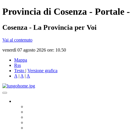
Provincia di Cosenza - Portale -
Cosenza - La Provincia per Voi
Vai al contenuto
venerdì 07 agosto 2026 ore: 10.50
Mappa
Rss
Testo
|
Versione grafica
A
|
A
|
A
Governo
Presidente
Consiglio Provinciale
Consiglieri Delegati
Assemblea dei Sindaci
Commissioni Consiliari