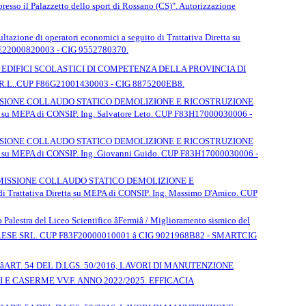
presso il Palazzetto dello sport di Rossano (CS)". Autorizzazione
ltazione di operatori economici a seguito di Trattativa Diretta su
5E22000820003 - CIG 9552780370.
 EDIFICI SCOLASTICI DI COMPETENZA DELLA PROVINCIA DI
R.L..CUP F86G21001430003 - CIG 8875200EB8.
MISSIONE COLLAUDO STATICO DEMOLIZIONE E RICOSTRUZIONE
a su MEPA di CONSIP. Ing. Salvatore Leto. CUP F83H17000030006 -
MISSIONE COLLAUDO STATICO DEMOLIZIONE E RICOSTRUZIONE
ta su MEPA di CONSIP. Ing. Giovanni Guido. CUP F83H17000030006 -
COMMISSIONE COLLAUDO STATICO DEMOLIZIONE E
Trattativa Diretta su MEPA di CONSIP. Ing. Massimo D'Amico. CUP
Palestra del Liceo Scientifico âFermiâ / Miglioramento sismico del
ESE SRL. CUP F83F20000010001 â CIG 9021968B82 - SMARTCIG
RT. 54 DEL D.LGS. 50/2016, LAVORI DI MANUTENZIONE
 E CASERME VV.F. ANNO 2022/2025. EFFICACIA