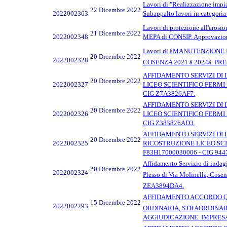
Lavori di "Realizzazione impia
22 Dicembre 2022
2022002363
Subappalto lavori in categori
Lavori di protezione all'erosi
21 Dicembre 2022
2022002348
MEPA di CONSIP. Approvazio
Lavori di âMANUTENZIO
20 Dicembre 2022
2022002328
COSENZA 2021 â 2024â.
AFFIDAMENTO SERVIZI DI 
20 Dicembre 2022
2022002327
LICEO SCIENTIFICO FERMI DI C
CIG Z7A3826AF7.
AFFIDAMENTO SERVIZI DI 
20 Dicembre 2022
2022002326
LICEO SCIENTIFICO FERMI DI 
CIG Z383826AD3.
AFFIDAMENTO SERVIZI DI I
20 Dicembre 2022
2022002325
RICOSTRUZIONE LICEO SCIENTI
F83H17000030006 - CIG 944
Affidamento Servizio di indagin
20 Dicembre 2022
2022002324
Plesso di Via Molinella, 
ZEA3894DA4.
AFFIDAMENTO ACCORDO QUA
15 Dicembre 2022
2022002293
ORDINARIA, STRAORDINARIA
AGGIUDICAZIONE. IMPRESA 