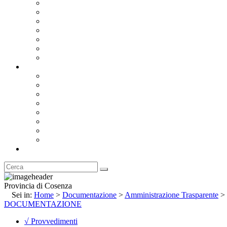
Bandi e Avvisi di Gara
Concorsi e ricerca personale
Bilanci
Amministrazione Trasparente
Statuto
Regolamenti
Provincia
Stemma e Gonfalone
Palazzo della Provincia
Le Sedi della Provincia
Territorio
I Comuni
Enti e Istituzioni
Rubrica
Provincia di Cosenza
Sei in:
Home
>
Documentazione
>
Amministrazione Trasparente
>
DOCUMENTAZIONE
√ Provvedimenti