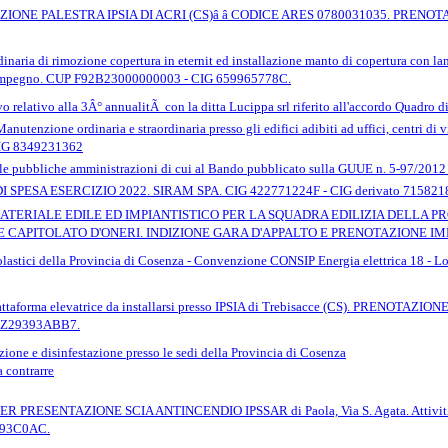
ONE PALESTRA IPSIA DI ACRI (CS)â â CODICE ARES 0780031035. PRENO
inaria di rimozione copertura in eternit ed installazione manto di copertura con l
e impegno. CUP F92B23000000003 - CIG 659965778C.
o relativo alla 3Â° annualitÃ con la ditta Lucippa srl riferito all'accordo Quadro di d
Manutenzione ordinaria e straordinaria presso gli edifici adibiti ad uffici, centri di
CIG 8349231362
 le pubbliche amministrazioni di cui al Bando pubblicato sulla GUUE n. 5-97/2012 e 
PESA ESERCIZIO 2022. SIRAM SPA. CIG 422771224F - CIG derivato 715821
TERIALE EDILE ED IMPIANTISTICO PER LA SQUADRA EDILIZIA DELLA PRO
 CAPITOLATO D'ONERI. INDIZIONE GARA D'APPALTO E PRENOTAZIONE IMP
Scolastici della Provincia di Cosenza - Convenzione CONSIP Energia elettrica 18
 piattaforma elevatrice da installarsi presso IPSIA di Trebisacce (CS). PREN
Z29393ABB7.
zione e disinfestazione presso le sedi della Provincia di Cosenza
 contrarre
PRESENTAZIONE SCIA ANTINCENDIO IPSSAR di Paola, Via S. Agata. Attivi
393C0AC.