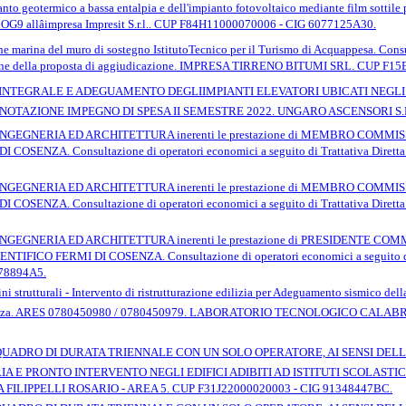
nto geotermico a bassa entalpia e dell'impianto fotovoltaico mediante film sottile 
a OG9 allâimpresa Impresit S.r.l.. CUP F84H11000070006 - CIG 6077125A30.
one marina del muro di sostegno IstitutoTecnico per il Turismo di Acquappesa. Consu
ne della proposta di aggiudicazione. IMPRESA TIRRENO BITUMI SRL. CUP F1
NE INTEGRALE E ADEGUAMENTO DEGLIIMPIANTI ELEVATORI UBICATI NEGLI
 PRENOTAZIONE IMPEGNO DI SPESA II SEMESTRE 2022. UNGARO ASCENSORI S.
INGEGNERIA ED ARCHITETTURA inerenti le prestazione di MEMBRO COM
OSENZA. Consultazione di operatori economici a seguito di Trattativa Dirett
INGEGNERIA ED ARCHITETTURA inerenti le prestazione di MEMBRO COM
COSENZA. Consultazione di operatori economici a seguito di Trattativa Diret
NGEGNERIA ED ARCHITETTURA inerenti le prestazione di PRESIDENTE 
FICO FERMI DI COSENZA. Consultazione di operatori economici a seguito di 
78894A5.
i strutturali - Intervento di ristrutturazione edilizia per Adeguamento sismico della 
Cosenza. ARES 0780450980 / 0780450979. LABORATORIO TECNOLOGICO CALABR
DRO DI DURATA TRIENNALE CON UN SOLO OPERATORE, AI SENSI DELLâA
 E PRONTO INTERVENTO NEGLI EDIFICI ADIBITI AD ISTITUTI SCOLASTICI
FILIPPELLI ROSARIO - AREA 5. CUP F31J22000020003 - CIG 91348447BC.