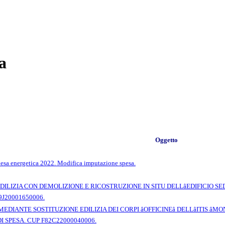
a
Oggetto
esa energetica 2022. Modifica imputazione spesa.
ILIZIA CON DEMOLIZIONE E RICOSTRUZIONE IN SITU DELLâEDIFICIO SEDE 
9J20001650006.
IANTE SOSTITUZIONE EDILIZIA DEI CORPI âOFFICINEâ DELLâITIS âMO
 SPESA. CUP F82C22000040006.