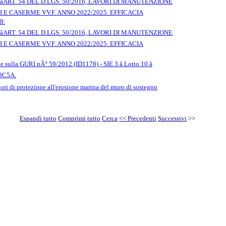
RT. 54 DEL D.LGS. 50/2016, LAVORI DI MANUTENZIONE
 E CASERME VV.F. ANNO 2022/2025. EFFICACIA
B.
RT. 54 DEL D.LGS. 50/2016, LAVORI DI MANUTENZIONE
 E CASERME VV.F. ANNO 2022/2025. EFFICACIA
sulla GURI nÂ° 59/2012 (ID1178) - SIE 3 â Lotto 10 â
8C5A.
vori di protezione all'erosione marina del muro di sostegno
Espandi tutto
Comprimi tutto
Cerca
<< Precedenti
Successivi
>>