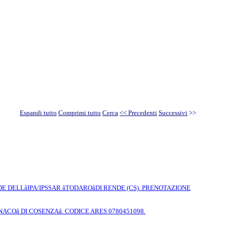
Espandi tutto
Comprimi tutto
Cerca
<< Precedenti
Successivi
>>
DELLâIPA/IPSSAR âTODAROâDI RENDE (CS). PRENOTAZIONE
NACOâ DI COSENZAâ. CODICE ARES 0780451098.