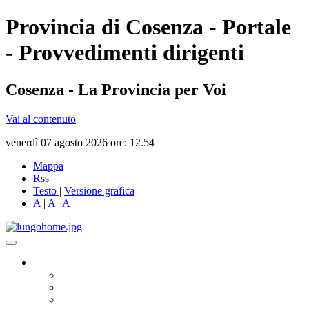
Provincia di Cosenza - Portale
- Provvedimenti dirigenti
Cosenza - La Provincia per Voi
Vai al contenuto
venerdì 07 agosto 2026 ore: 12.54
Mappa
Rss
Testo
|
Versione grafica
A
|
A
|
A
Governo
Presidente
Consiglio Provinciale
Consiglieri Delegati