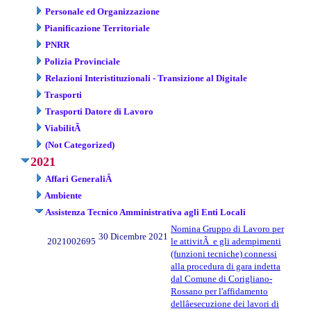
Personale ed Organizzazione
Pianificazione Territoriale
PNRR
Polizia Provinciale
Relazioni Interistituzionali - Transizione al Digitale
Trasporti
Trasporti Datore di Lavoro
ViabilitÃ
(Not Categorized)
2021
Affari GeneraliÂ
Ambiente
Assistenza Tecnico Amministrativa agli Enti Locali
Nomina Gruppo di Lavoro per
30 Dicembre 2021
2021002695
le attivitÃ e gli adempimenti
(funzioni tecniche) connessi
alla procedura di gara indetta
dal Comune di Corigliano-
Rossano per l'affidamento
dellâesecuzione dei lavori di