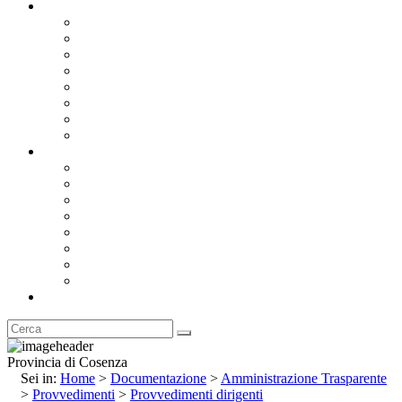
Documentazione
Albo Pretorio OnLine
Bandi e Avvisi di Gara
Concorsi e ricerca personale
Bilanci
Amministrazione Trasparente
Statuto
Regolamenti
Provincia
Stemma e Gonfalone
Palazzo della Provincia
Le Sedi della Provincia
Territorio
I Comuni
Enti e Istituzioni
Rubrica
Provincia di Cosenza
Sei in:
Home
>
Documentazione
>
Amministrazione Trasparente
>
Provvedimenti
>
Provvedimenti dirigenti