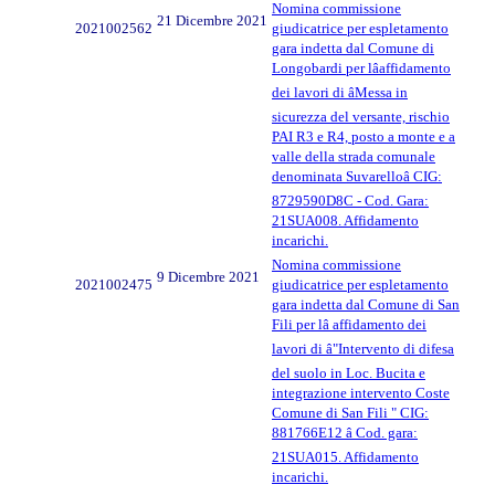
Nomina commissione
21 Dicembre 2021
2021002562
giudicatrice per espletamento
gara indetta dal Comune di
Longobardi per lâaffidamento
dei lavori di âMessa in
sicurezza del versante, rischio
PAI R3 e R4, posto a monte e a
valle della strada comunale
denominata Suvarelloâ CIG:
8729590D8C - Cod. Gara:
21SUA008. Affidamento
incarichi.
Nomina commissione
9 Dicembre 2021
2021002475
giudicatrice per espletamento
gara indetta dal Comune di San
Fili per lâ affidamento dei
lavori di â"Intervento di difesa
del suolo in Loc. Bucita e
integrazione intervento Coste
Comune di San Fili " CIG:
881766E12 â Cod. gara:
21SUA015. Affidamento
incarichi.