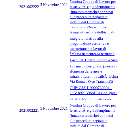
Nomina Gruppo di Lavoro per
5 Novembre 2021
2021002222
le attivitÃ e gli adempimenti
(funzioni tecniche) connessi
alla procedura negoziata
indetta dal Comune di
Corigliano-Rossano per
lâaggiudicazione dellâappalto
integrato relativo alla
progettazione esecutiva e
esecuzione dei lavori di
âMessa in sicurezza territorio
LocalitÃ Centro Storico â Area
Urbana di Corigliano (messa in
sicurezza delle aree e
infrastrutture in localitÃ Iacina
Via Roma e Orto Tramonti)â
CUP: G33H19000730001 -
CIG: 89213968DFâ Cod. gara:
21SUA022. Provvedimenti
Nomina Gruppo di Lavoro per
5 Novembre 2021
2021002221
le attivitÃ e gli adempimenti
(funzioni tecniche) connessi
alla procedura negoziata
indetta dal Comune di