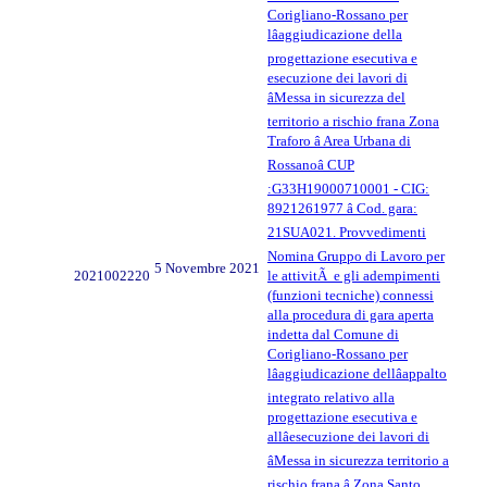
Corigliano-Rossano per
lâaggiudicazione della
progettazione esecutiva e
esecuzione dei lavori di
âMessa in sicurezza del
territorio a rischio frana Zona
Traforo â Area Urbana di
Rossanoâ CUP
:G33H19000710001 - CIG:
8921261977 â Cod. gara:
21SUA021. Provvedimenti
Nomina Gruppo di Lavoro per
5 Novembre 2021
2021002220
le attivitÃ e gli adempimenti
(funzioni tecniche) connessi
alla procedura di gara aperta
indetta dal Comune di
Corigliano-Rossano per
lâaggiudicazione dellâappalto
integrato relativo alla
progettazione esecutiva e
allâesecuzione dei lavori di
âMessa in sicurezza territorio a
rischio frana â Zona Santo