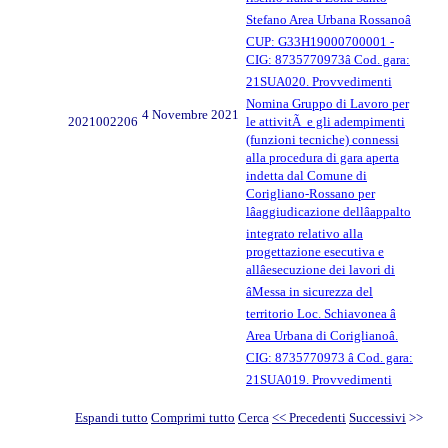
Stefano Area Urbana Rossanoâ
CUP: G33H19000700001 -
CIG: 8735770973â Cod. gara:
21SUA020. Provvedimenti
Nomina Gruppo di Lavoro per
4 Novembre 2021
2021002206
le attivitÃ e gli adempimenti
(funzioni tecniche) connessi
alla procedura di gara aperta
indetta dal Comune di
Corigliano-Rossano per
lâaggiudicazione dellâappalto
integrato relativo alla
progettazione esecutiva e
allâesecuzione dei lavori di
âMessa in sicurezza del
territorio Loc. Schiavonea â
Area Urbana di Coriglianoâ.
CIG: 8735770973 â Cod. gara:
21SUA019. Provvedimenti
Espandi tutto
Comprimi tutto
Cerca
<< Precedenti
Successivi
>>