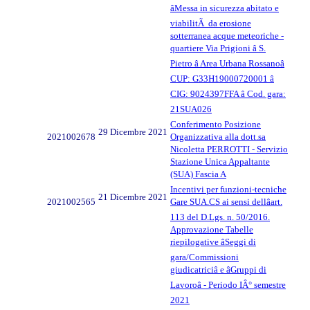
âMessa in sicurezza abitato e
viabilitÃ da erosione
sotterranea acque meteoriche -
quartiere Via Prigioni â S.
Pietro â Area Urbana Rossanoâ
CUP: G33H19000720001 â
CIG: 9024397FFA â Cod. gara:
21SUA026
Conferimento Posizione
29 Dicembre 2021
2021002678
Organizzativa alla dott.sa
Nicoletta PERROTTI - Servizio
Stazione Unica Appaltante
(SUA) Fascia A
Incentivi per funzioni-tecniche
21 Dicembre 2021
2021002565
Gare SUA.CS ai sensi dellâart.
113 del D.Lgs. n. 50/2016.
Approvazione Tabelle
riepilogative âSeggi di
gara/Commissioni
giudicatriciâ e âGruppi di
Lavoroâ - Periodo IÂ° semestre
2021