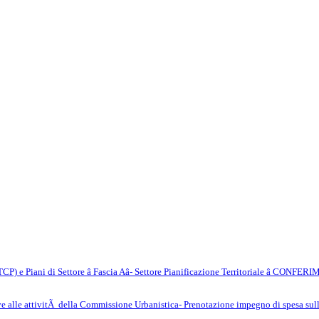
(PTCP) e Piani di Settore â Fascia Aâ- Settore Pianificazione Territoriale â
ve alle attivitÃ della Commissione Urbanistica- Prenotazione impegno di spesa sul