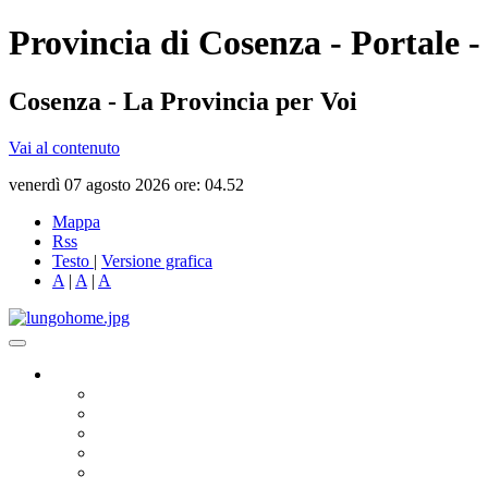
Provincia di Cosenza - Portale -
Cosenza - La Provincia per Voi
Vai al contenuto
venerdì 07 agosto 2026 ore: 04.52
Mappa
Rss
Testo
|
Versione grafica
A
|
A
|
A
Governo
Presidente
Consiglio Provinciale
Consiglieri Delegati
Assemblea dei Sindaci
Commissioni Consiliari