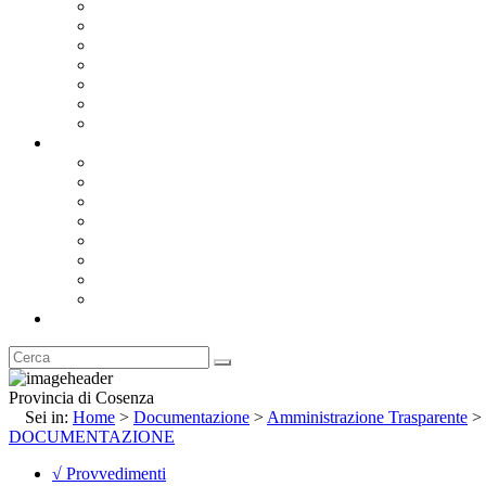
Bandi e Avvisi di Gara
Concorsi e ricerca personale
Bilanci
Amministrazione Trasparente
Statuto
Regolamenti
Provincia
Stemma e Gonfalone
Palazzo della Provincia
Le Sedi della Provincia
Territorio
I Comuni
Enti e Istituzioni
Rubrica
Provincia di Cosenza
Sei in:
Home
>
Documentazione
>
Amministrazione Trasparente
>
DOCUMENTAZIONE
√ Provvedimenti