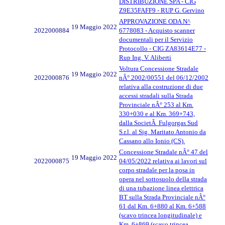
DISTRIBUZIONE SPA - CIG
Z9E35FAFF9 - RUP G. Gervino
APPROVAZIONE ODA N^
19 Maggio 2022
2022000884
6778083 - Acquisto scanner
documentali per il Servizio
Protocollo - CIG ZA83614E77 -
Rup Ing. V. Aliberti
Voltura Concessione Stradale
19 Maggio 2022
2022000876
nÂ° 2002/00551 del 06/12/2002
relativa alla costruzione di due
accessi stradali sulla Strada
Provinciale nÂ° 253 al Km.
330+030 e al Km. 369+743,
dalla SocietÃ Fulgorgas Sud
S.r.l. al Sig. Maritato Antonio da
Cassano allo Ionio (CS).
Concessione Stradale nÂ° 47 del
19 Maggio 2022
2022000875
04/05/2022 relativa ai lavori sul
corpo stradale per la posa in
opera nel sottosuolo della strada
di una tubazione linea elettrica
BT sulla Strada Provinciale nÂ°
61 dal Km. 6+880 al Km. 6+588
(scavo trincea longitudinale) e
Km. 6+869 (scavo trincea