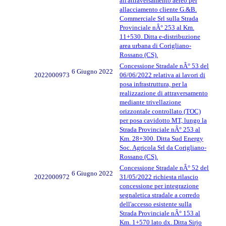
all'attraversamento aereo per
allacciamento cliente G.&B.
Commerciale Srl sulla Strada
Provinciale nÂ° 253 al Km.
11+530. Ditta e-distribuzione
area urbana di Corigliano-
Rossano (CS).
Concessione Stradale nÂ° 53 del
6 Giugno 2022
2022000973
06/06/2022 relativa ai lavori di
posa infrastruttura, per la
realizzazione di attraversamento
mediante trivellazione
orizzontale controllato (TOC)
per posa cavidotto MT, lungo la
Strada Provinciale nÂ° 253 al
Km. 28+300. Ditta Sud Energy
Soc. Agricola Srl da Corigliano-
Rossano (CS).
Concessione Stradale nÂ° 52 del
6 Giugno 2022
2022000972
31/05/2022 richiesta rilascio
concessione per integrazione
segnaletica stradale a corredo
dell'accesso esistente sulla
Strada Provinciale nÂ° 153 al
Km. 1+570 lato dx. Ditta Sirjo