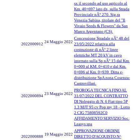
sx il secondo ad uso agricolo al
Km. 40+697 lato dx, sulla Strada
Provinciale nÂ° 270. Sig.ra
Venezia Sabina, titolare del "Il
Vivaio Seeds & Flowers" da San
Marco Argentano (CS).
Concessione Stradale nÂ° 48 del
24 Maggio 2022
2022000912
23/05/2022 relativa alla
costruzione di nÂ° 2 linee
elettriche MT 20 kV in cavo
interrato sulla Sp nÂ° 15 dal Km.
0+000 al KM. 0+410 e dal Km.
0+696 al Km. 0+939. Ditta e-
distribuzione SpA zona Cosenza-
Castrovillari.
PROROGA TECNICA FINO AL
23 Maggio 2022
2022000894
31/07/2022 DEL CONTRATTO
DI Noleggio di N. 6 Fiat tipo 5P
1.3 MJT 95 cv Pop my 18 - Lotto
2 CIG 75808592C0
AFFIDAMENTO SERVIZIO Soc.
Leasys spa
APPROVAZIONE ORDINE
19 Maggio 2022
2022000888
DIRETTO D'ACQUISTO N^