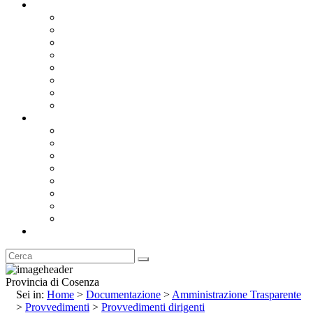
Documentazione
Albo Pretorio OnLine
Bandi e Avvisi di Gara
Concorsi e ricerca personale
Bilanci
Amministrazione Trasparente
Statuto
Regolamenti
Provincia
Stemma e Gonfalone
Palazzo della Provincia
Le Sedi della Provincia
Territorio
I Comuni
Enti e Istituzioni
Rubrica
Provincia di Cosenza
Sei in:
Home
>
Documentazione
>
Amministrazione Trasparente
>
Provvedimenti
>
Provvedimenti dirigenti