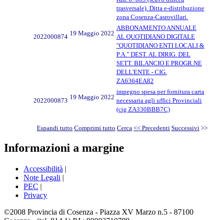
trasversale). Ditta e-distribuzione
zona Cosenza-Casrovillari.
ABBONAMENTO ANNUALE
19 Maggio 2022
2022000874
AL QUOTIDIANO DIGITALE
"QUOTIDIANO ENTI LOCALI &
P.A." DEST. AL DIRIG. DEL
SETT. BILANCIO E PROGR.NE
DELL'ENTE - CIG.
ZA6364EA82
impegno spesa per fornitura carta
19 Maggio 2022
2022000873
necessaria agli uffici Provinciali
(cig ZA330BBB7C)
Espandi tutto
Comprimi tutto
Cerca
<< Precedenti
Successivi
>>
Informazioni a margine
Accessibilità
|
Note Legali
|
PEC
|
Privacy
©2008 Provincia di Cosenza - Piazza XV Marzo n.5 - 87100