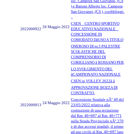
loc. Campora San Giovanni, (CS
) e Barone Alberto loc. Campora
San Giovanni, (CS ), coobbligati.
,.
CSEN _ CENTRO SPORTIVO
26 Maggio 2022
2022000922
EDUCATIVO NAZIONALE _
CONCESSIONE IN
COMODATO DâUSO A TITOLO
ONEROSO DI nr.3 PALESTRE
SCOLASTICHE DEL
COMPRENSORIO DI
CORIGLIANO â ROSSANO PER
LO SVOLGIMENTO DEL
âCAMPIONATO NAZIONALE
CSEN in VOLLEY 2022â â
APPROVAZIONE BOZZA DI
CONTRATTO.
Concessione Stradale nÂ° 49 del
24 Maggio 2022
2022000913
23/05/2022 relativa alla
costruzione di una recinzione
dal Km. 40+697 al Km. 40+771
sulla Strada Provinciale nÂ° 270
e di due accessi stradali, il primo
ad uso civile al Km. 40+697 lato