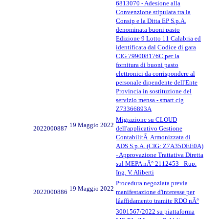
6813070 - Adesione alla
Convenzione stipulata tra la
Consip e la Ditta EP S.p.A.
denominata buoni pasto
Edizione 9 Lotto 11 Calabria ed
identificata dal Codice di gara
CIG 799008176C per la
fornitura di buoni pasto
elettronici da corrispondere al
personale dipendente dell'Ente
Provincia in sostituzione del
servizio mensa - smart cig
Z73366893A
Migrazione su CLOUD
19 Maggio 2022
2022000887
dell'applicativo Gestione
ContabilitÃ Armonizzata di
ADS S.p.A. (CIG: Z7A35DEE0A)
- Approvazione Trattativa Diretta
sul MEPA nÂ° 2112453 - Rup.
Ing. V. Aliberti
Procedura negoziata previa
19 Maggio 2022
2022000886
manifestazione d'interesse per
lâaffidamento tramite RDO nÂ°
3001567/2022 su piattaforma