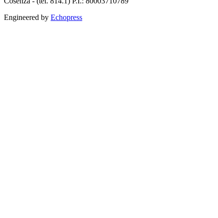
Cosenza - (tel. 814.1) P.I.: 80003710789
Engineered by
Echopress