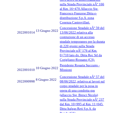
sulla Strada Provinciale nÂ° 166
al Km. 16+470.Allaccio Sig.
Francesco Franzese.Ditta e-
distribuzione S.p.A. zona
Cosenza Castrovillari.
Concessione Stradale nÂ° 59 del
13 Giugno 2022
2022001014
13/06/2022 relativa alla
costruzione di un accesso
stradale temporaneo per la durata
di 220 giorni sulla Strada
Provinciale nÂ° 176 al Km.
0+710 lato dx. Ditta Rec Srl da
Corigliano-Rossano (CS).
Presidente Rosaria Succurro -
10 Giugno 2022
2022001010
Missioni
Concessione Stradale nÂ° 57 del
8 Giugno 2022
2022000998
08/06/2022, relativa ai lavori sul
corpo stradale per la posa in
opera di una condotta gas
(allaccio Sig. Bresci Nicola)
sulla Strada Provinciale nÂ° 237
dal Km. 10+995 al Km. 11+045.
Ditta Italgas Reti S.p.A. da