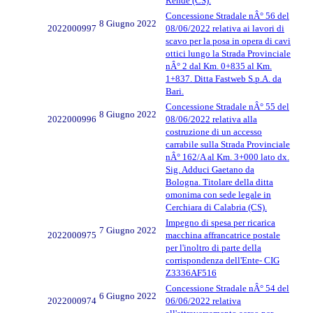
Rende (CS).
Concessione Stradale nÂ° 56 del
8 Giugno 2022
2022000997
08/06/2022 relativa ai lavori di
scavo per la posa in opera di cavi
ottici lungo la Strada Provinciale
nÂ° 2 dal Km. 0+835 al Km.
1+837. Ditta Fastweb S.p.A. da
Bari.
Concessione Stradale nÂ° 55 del
8 Giugno 2022
2022000996
08/06/2022 relativa alla
costruzione di un accesso
carrabile sulla Strada Provinciale
nÂ° 162/A al Km. 3+000 lato dx.
Sig. Adduci Gaetano da
Bologna. Titolare della ditta
omonima con sede legale in
Cerchiara di Calabria (CS).
Impegno di spesa per ricarica
7 Giugno 2022
2022000975
macchina affrancatrice postale
per l'inoltro di parte della
corrispondenza dell'Ente- CIG
Z3336AF516
Concessione Stradale nÂ° 54 del
6 Giugno 2022
2022000974
06/06/2022 relativa