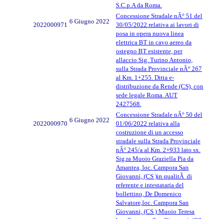
S.C.p.A da Roma.
Concessione Stradale nÂ° 51 del
6 Giugno 2022
2022000971
30/05/2022 relativa ai lavori di
posa in opera nuova linea
elettrica BT in cavo aereo da
ostegno BT esistente, per
allaccio Sig. Turino Antonio,
sulla Strada Provinciale nÂ° 267
al Km. 1+255. Ditta e-
distribuzione da Rende (CS), con
sede legale Roma. AUT
2427568.
Concessione Stradale nÂ° 50 del
6 Giugno 2022
2022000970
01/06/2022 relativa alla
costruzione di un accesso
stradale sulla Strada Provinciale
nÂ° 245/a al Km. 2+933 lato sx.
Sig.ra Muoio Graziella Pia da
Amantea, loc. Campora San
Giovanni, (CS )in qualitÃ di
referente e intestataria del
bollettino, De Domenico
Salvatore,loc. Campora San
Giovanni, (CS ) Muoio Teresa