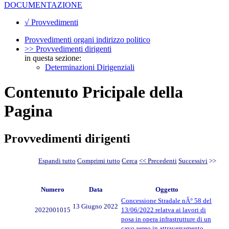
DOCUMENTAZIONE
√ Provvedimenti
Provvedimenti organi indirizzo politico
>> Provvedimenti dirigenti
in questa sezione:
Determinazioni Dirigenziali
Contenuto Pricipale della
Pagina
Provvedimenti dirigenti
Espandi tutto
Comprimi tutto
Cerca
<< Precedenti
Successivi
>>
Numero
Data
Oggetto
Concessione Stradale nÂ° 58 del
13 Giugno 2022
2022001015
13/06/2022 relatva ai lavori di
posa in opera infrastrutture di un
cavo aereo in attraversamento