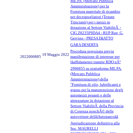
ME.PA. (Mercato Pubblica
Amministrazione) per la
Fornitura materiale di ricambio
per decespugliatori (Testate
Trincianti) per i mezzi in
dotazione al Settore ViabilitÃ -
CIG Z8235F9DA4 - RUP Rag. G.
Gervino - PRESA DâATTO
GARA DESERTA
Procedura negoziata previa
19 Maggio 2022
2022000885
manifestazione di interesse per
lâaffidamento tramite RDO nÂ°
2996855 su piattaforma ME.PA.
(Mercato Pubblica
Amministrazione) della
"Fornitura di olio, lubrificanti e
grasso per la manutenzione degli
automezzi pesanti e delle
attrezzature in dotazione al
Settore ViabilitÃ della Provincia
di Cosenza nonchÃ© delle
autovetture dellâAutoparcoââ
Aggiudicazione definitiva alla
Soc. MAURELLI