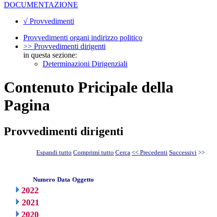
DOCUMENTAZIONE
√ Provvedimenti
Provvedimenti organi indirizzo politico
>> Provvedimenti dirigenti
in questa sezione:
Determinazioni Dirigenziali
Contenuto Pricipale della
Pagina
Provvedimenti dirigenti
Espandi tutto
Comprimi tutto
Cerca
<< Precedenti
Successivi
>>
Numero
Data
Oggetto
2022
2021
2020