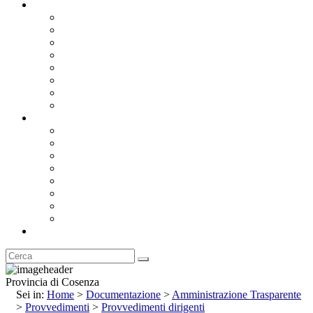
Documentazione
Albo Pretorio OnLine
Bandi e Avvisi di Gara
Concorsi e ricerca personale
Bilanci
Amministrazione Trasparente
Statuto
Regolamenti
Provincia
Stemma e Gonfalone
Palazzo della Provincia
Le Sedi della Provincia
Territorio
I Comuni
Enti e Istituzioni
Rubrica
Provincia di Cosenza
Sei in:
Home
>
Documentazione
>
Amministrazione Trasparente
>
Provvedimenti
>
Provvedimenti dirigenti