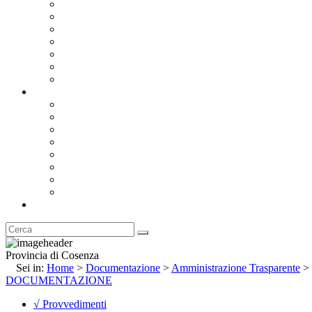
Bandi e Avvisi di Gara
Concorsi e ricerca personale
Bilanci
Amministrazione Trasparente
Statuto
Regolamenti
Provincia
Stemma e Gonfalone
Palazzo della Provincia
Le Sedi della Provincia
Territorio
I Comuni
Enti e Istituzioni
Rubrica
Provincia di Cosenza
Sei in:
Home
>
Documentazione
>
Amministrazione Trasparente
>
DOCUMENTAZIONE
√ Provvedimenti