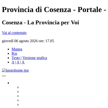
Provincia di Cosenza - Portale -
Cosenza - La Provincia per Voi
Vai al contenuto
giovedì 06 agosto 2026 ore: 17.05
Mappa
Rss
Testo
|
Versione grafica
A
|
A
|
A
Governo
Presidente
Consiglio Provinciale
Consiglieri Delegati
Assemblea dei Sindaci
Commissioni Consiliari