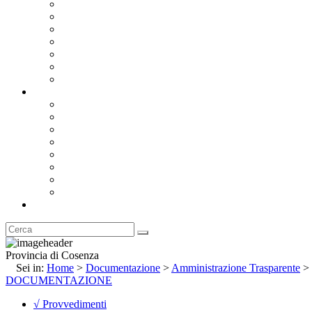
Bandi e Avvisi di Gara
Concorsi e ricerca personale
Bilanci
Amministrazione Trasparente
Statuto
Regolamenti
Provincia
Stemma e Gonfalone
Palazzo della Provincia
Le Sedi della Provincia
Territorio
I Comuni
Enti e Istituzioni
Rubrica
Provincia di Cosenza
Sei in:
Home
>
Documentazione
>
Amministrazione Trasparente
>
DOCUMENTAZIONE
√ Provvedimenti