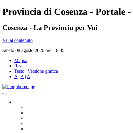
Provincia di Cosenza - Portale -
Cosenza - La Provincia per Voi
Vai al contenuto
sabato 08 agosto 2026 ore: 18.35
Mappa
Rss
Testo
|
Versione grafica
A
|
A
|
A
Governo
Presidente
Consiglio Provinciale
Consiglieri Delegati
Assemblea dei Sindaci
Commissioni Consiliari