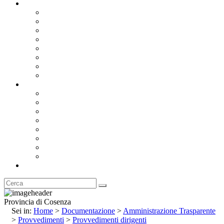
Documentazione
Albo Pretorio OnLine
Bandi e Avvisi di Gara
Concorsi e ricerca personale
Bilanci
Amministrazione Trasparente
Statuto
Regolamenti
Provincia
Stemma e Gonfalone
Palazzo della Provincia
Le Sedi della Provincia
Territorio
I Comuni
Enti e Istituzioni
Rubrica
Provincia di Cosenza
Sei in:
Home
>
Documentazione
>
Amministrazione Trasparente
>
Provvedimenti
>
Provvedimenti dirigenti