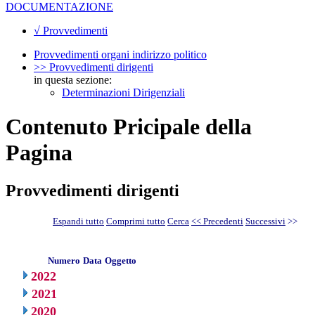
DOCUMENTAZIONE
√ Provvedimenti
Provvedimenti organi indirizzo politico
>> Provvedimenti dirigenti
in questa sezione:
Determinazioni Dirigenziali
Contenuto Pricipale della
Pagina
Provvedimenti dirigenti
Espandi tutto
Comprimi tutto
Cerca
<< Precedenti
Successivi
>>
Numero
Data
Oggetto
2022
2021
2020