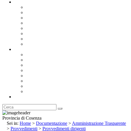
Documentazione
Albo Pretorio OnLine
Bandi e Avvisi di Gara
Concorsi e ricerca personale
Bilanci
Amministrazione Trasparente
Statuto
Regolamenti
Provincia
Stemma e Gonfalone
Palazzo della Provincia
Le Sedi della Provincia
Territorio
I Comuni
Enti e Istituzioni
Rubrica
Provincia di Cosenza
Sei in:
Home
>
Documentazione
>
Amministrazione Trasparente
>
Provvedimenti
>
Provvedimenti dirigenti