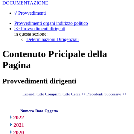
DOCUMENTAZIONE
√ Provvedimenti
Provvedimenti organi indirizzo politico
>> Provvedimenti dirigenti
in questa sezione:
Determinazioni Dirigenziali
Contenuto Pricipale della
Pagina
Provvedimenti dirigenti
Espandi tutto
Comprimi tutto
Cerca
<< Precedenti
Successivi
>>
Numero
Data
Oggetto
2022
2021
2020