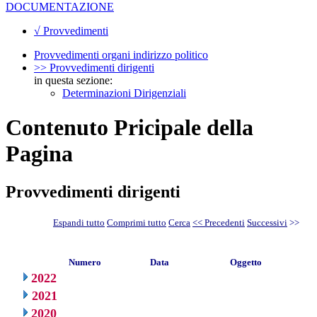
DOCUMENTAZIONE
√ Provvedimenti
Provvedimenti organi indirizzo politico
>> Provvedimenti dirigenti
in questa sezione:
Determinazioni Dirigenziali
Contenuto Pricipale della
Pagina
Provvedimenti dirigenti
Espandi tutto
Comprimi tutto
Cerca
<< Precedenti
Successivi
>>
Numero
Data
Oggetto
2022
2021
2020