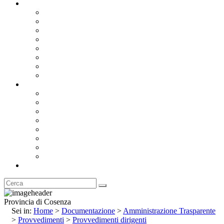
Documentazione
Albo Pretorio OnLine
Bandi e Avvisi di Gara
Concorsi e ricerca personale
Bilanci
Amministrazione Trasparente
Statuto
Regolamenti
Provincia
Stemma e Gonfalone
Palazzo della Provincia
Le Sedi della Provincia
Territorio
I Comuni
Enti e Istituzioni
Rubrica
Provincia di Cosenza
Sei in:
Home
>
Documentazione
>
Amministrazione Trasparente
>
Provvedimenti
>
Provvedimenti dirigenti