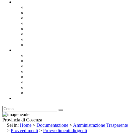
Documentazione
Albo Pretorio OnLine
Bandi e Avvisi di Gara
Concorsi e ricerca personale
Bilanci
Amministrazione Trasparente
Statuto
Regolamenti
Provincia
Stemma e Gonfalone
Palazzo della Provincia
Le Sedi della Provincia
Territorio
I Comuni
Enti e Istituzioni
Rubrica
Provincia di Cosenza
Sei in:
Home
>
Documentazione
>
Amministrazione Trasparente
>
Provvedimenti
>
Provvedimenti dirigenti