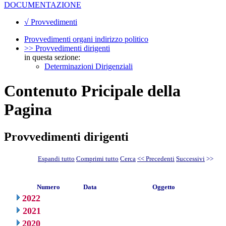
DOCUMENTAZIONE
√ Provvedimenti
Provvedimenti organi indirizzo politico
>> Provvedimenti dirigenti
in questa sezione:
Determinazioni Dirigenziali
Contenuto Pricipale della
Pagina
Provvedimenti dirigenti
Espandi tutto
Comprimi tutto
Cerca
<< Precedenti
Successivi
>>
Numero
Data
Oggetto
2022
2021
2020