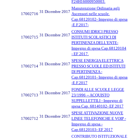
F24H16000950003.
Manutenzione Ordinaria agli
31 Dicembre 2017
17002716
Ascensori nelle scuole.
Cap.68120102- Impegno di spesa
-E.F.2017-
CONSUMI IDRICI PRESSO
31 Dicembre 2017
17002715
ISTITUTI SCOLASTICI DI
PERTINENZA DELL'ENTE-
Impegno di spesa Cap.68120104
- EF 2017.
SPESE ENERGIA ELETTRICA
31 Dicembre 2017
17002714
PRESSO SCUOLE ED ISTITUTI
DI PERTINENZA -
Cap.68120101- Impegno di spesa
-E.F.2017
FONDI ALLE SCUOLE LEGGE
31 Dicembre 2017
17002713
23/1996 -- ACQUISTO
SUPPELLETTILI - Impegno di
spesa Cap. 68140102- EF 2017
SPESE ATTIVAZIONE NUOVE
31 Dicembre 2017
17002712
LINEE TELEFONICHE E VOIP -
Impegno di spesa -
Cap.68120103- EF 2017
CONTRIBUTO ISTITUZIONALE