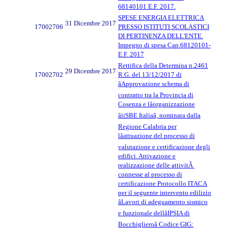
68140101 E.F. 2017.
SPESE ENERGIA ELETTRICA
31 Dicembre 2017
17002706
PRESSO ISTITUTI SCOLASTICI
DI PERTINENZA DELL'ENTE.
Impegno di spesa Cap.68120101-
E.F. 2017
Rettifica della Determina n.2461
29 Dicembre 2017
17002702
R.G. del 13/12/2017 di
âApprovazione schema di
contratto tra la Provincia di
Cosenza e lâorganizzazione
âiiSBE Italiaâ, nominata dalla
Regione Calabria per
lâattuazione del processo di
valutazione e certificazione degli
edifici. Attivazione e
realizzazione delle attivitÃ
connesse al processo di
certificazione Protocollo ITACA
per il seguente intervento edilizio
âLavori di adeguamento sismico
e funzionale dellâIPSIA di
Bocchiglieroâ Codice GIG: