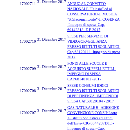
31 Dicembre 2017
17002711
ANNUO AL CONVITTO
NAZIONALE "Telesio" ed al
CONSERVATORIO di MUSICA
"S.Giacomantonio" di COSENZA
-Impegno di spesa -Cap.
69142318- E.F. 2017
SPESE PER SERVIZIO DI
31 Dicembre 2017
17002710
VIDEOSORVEGLIANZA
PRESSO ISTITUTI SCOLASTICI-
Cap.68120111- Impegno di spesa
2017
FONDI ALLE SCUOLE E
31 Dicembre 2017
17002709
ACQUISTO SUPPELLETTILI -
IMPEGNO DI SPESA
CAP.68140102 -2017
SPESE CONSUMI IDRICI
31 Dicembre 2017
17002708
PRESSO ISTITUTI SCOLASTICI
DI PERTINENZA- IMPEGNO DI
SPESA CAP.68120104 - 2017
GAS NATURALE 9 - ADESIONE
31 Dicembre 2017
17002707
CONVENZIONE CONSIP Lotto
7- Istituti Scolastici ed Uffici
dell'Ente- CIG 6644207D0E -
Impegno di spesa.- Cap.