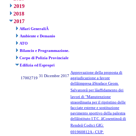
2019
2018
2017
Affari GeneraliÂ
Ambiente e Demanio
ATO
Bilancio e Programmazione.
Corpo di Polizia Provinciale
Edilizia ed Espropri
Approvazione della proposta di
31 Dicembre 2017
17002719
aggiudicazione a favore
dellâimpresa âStraface Geom.
Salvatoreâ per lâaffidamento dei
lavori di "Manutenzione
straordinaria per il ripristino delle
facciate esterne e sostituzione
pavimento sportivo della palestra
dellâistituto I.T.C. âCosentinoâ di
Rendeâ Codici GIG:
691960812A - CUP: