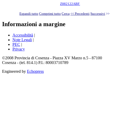
Z882122ABF.
Espandi tutto
Comprimi tutto
Cerca
<< Precedenti
Successivi
>>
Informazioni a margine
Accessibilità
|
Note Legali
|
PEC
|
Privacy
©2008 Provincia di Cosenza - Piazza XV Marzo n.5 - 87100
Cosenza - (tel. 814.1) P.I.: 80003710789
Engineered by
Echopress