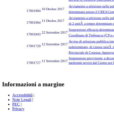
Avviamento a selezione nelle pub
16 Ottobre 2017
17001994
determinato presso il CREA Cent
Avviamento a selezione nelle pu
11 Ottobre 2017
17001964
di 2 unitÃ a tempo determinato 
Sospensione efficacia determinazi
22 Settembre 2017
17001843
Coordinato di Trebisacce (CS) e 
Avviso di selezione pubblica inter
12 Settembre 2017
17001729
indeterminato, di cinque unitÃ da
Provinciale di Cosenza. Approva
Sospensione provvisoria, a decorr
11 Settembre 2017
17001727
medesimi servizi dal Centro per 
Informazioni a margine
Accessibilità
|
Note Legali
|
PEC
|
Privacy