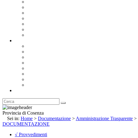
Bandi e Avvisi di Gara
Concorsi e ricerca personale
Bilanci
Amministrazione Trasparente
Statuto
Regolamenti
Provincia
Stemma e Gonfalone
Palazzo della Provincia
Le Sedi della Provincia
Territorio
I Comuni
Enti e Istituzioni
Rubrica
Provincia di Cosenza
Sei in:
Home
>
Documentazione
>
Amministrazione Trasparente
>
DOCUMENTAZIONE
√ Provvedimenti