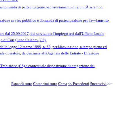
ica domanda di partecipazione per l'avviamento di 2 unitÃ a tempo
vazione avviso pubblico e domanda di partecipazione per l'avviamento
e dal 25.09.2017, dei servizi per l'impiego resi dall'Ufficio Locale
go di Corigliano Calabro (CS).
1 della legge 12 marzo 1999, n. 68, per lâassunzione, a tempo pieno ed
le operatore, da destinare allâAgenzia delle Entrate - Direzione
i Trebisacce (CS) e contestuale disposizione di erogazione dei
Espandi tutto
Comprimi tutto
Cerca
<< Precedenti
Successivi
>>