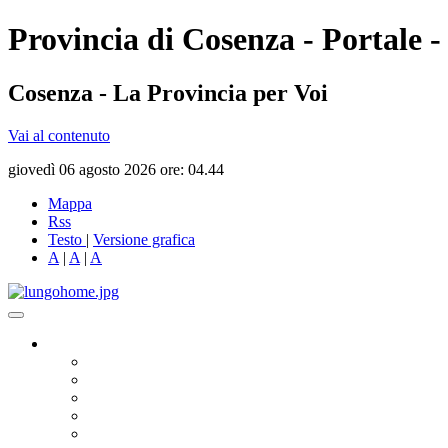
Provincia di Cosenza - Portale -
Cosenza - La Provincia per Voi
Vai al contenuto
giovedì 06 agosto 2026 ore: 04.44
Mappa
Rss
Testo
|
Versione grafica
A
|
A
|
A
Governo
Presidente
Consiglio Provinciale
Consiglieri Delegati
Assemblea dei Sindaci
Commissioni Consiliari