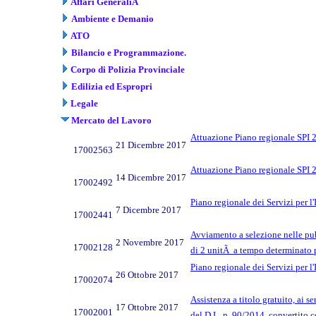
Affari GeneraliÂ
Ambiente e Demanio
ATO
Bilancio e Programmazione.
Corpo di Polizia Provinciale
Edilizia ed Espropri
Legale
Mercato del Lavoro
Attuazione Piano regionale SPI 2
21 Dicembre 2017
17002563
Attuazione Piano regionale SPI 2
14 Dicembre 2017
17002492
Piano regionale dei Servizi per 
7 Dicembre 2017
17002441
Avviamento a selezione nelle pu
2 Novembre 2017
17002128
di 2 unitÃ a tempo determinato 
Piano regionale dei Servizi per
26 Ottobre 2017
17002074
Assistenza a titolo gratuito, ai s
17 Ottobre 2017
17002001
del D.L. n. 90/2014, convertito c