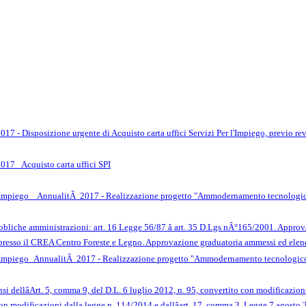
017 - Disposizione urgente di Acquisto carta uffici Servizi Per l'Impiego, previo 
017_ Acquisto carta uffici SPI
l'Impiego _ AnnualitÃ 2017 - Realizzazione progetto "Ammodernamento tecnologico 
bbliche amministrazioni: art. 16 Legge 56/87 â art. 35 D.Lgs nÂ°165/2001. Appro
presso il CREA Centro Foreste e Legno. Approvazione graduatoria ammessi ed elenco
 l'Impiego_AnnualitÃ 2017 - Realizzazione progetto "Ammodernamento tecnologico 
ensi dellâArt. 5, comma 9, del D.L. 6 luglio 2012, n. 95, convertito con modificazio
on modificazioni dalla legge n. 114/2014 e dallâart. 17, comma 3, Legge 7 agosto 