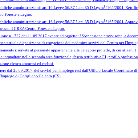
bliche amministrazioni: art. 16 Legge 56/87 â art. 35 D.Lgs nÂ°165/2001. Rettif
ro Foreste e Legno.
bbliche amministrazioni: art. 16 Legge 56/87 â art. 35 D.Lgs nÂ°165/2001. Appro
presso il CREA Centro Foreste e Legno.
one n.1727 del 11.09.2017 avente ad oggetto: âSospensione provvisoria, a decorrer
contestuale disposizione di erogazione dei medesimi servizi dal Centro per l'Impie
amente riservata al personale appartenente alle categorie protette, di cui allâart. 
 inquadrare nella seconda area funzionale, fascia retributiva F1, profilo professiona
zione elenco ammessi ed esclusi.
ere dal 25.09.2017, dei servizi per l'impiego resi dall'Ufficio Locale Coordinato d
l'Impiego di Corigliano Calabro (CS).