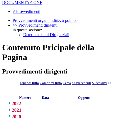
DOCUMENTAZIONE
√ Provvedimenti
Provvedimenti organi indirizzo politico
>> Provvedimenti dirigenti
in questa sezione:
Determinazioni Dirigenziali
Contenuto Pricipale della
Pagina
Provvedimenti dirigenti
Espandi tutto
Comprimi tutto
Cerca
<< Precedenti
Successivi
>>
Numero
Data
Oggetto
2022
2021
2020