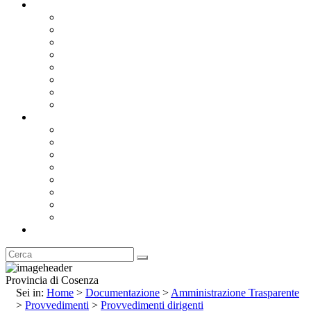
Documentazione
Albo Pretorio OnLine
Bandi e Avvisi di Gara
Concorsi e ricerca personale
Bilanci
Amministrazione Trasparente
Statuto
Regolamenti
Provincia
Stemma e Gonfalone
Palazzo della Provincia
Le Sedi della Provincia
Territorio
I Comuni
Enti e Istituzioni
Rubrica
Provincia di Cosenza
Sei in:
Home
>
Documentazione
>
Amministrazione Trasparente
>
Provvedimenti
>
Provvedimenti dirigenti