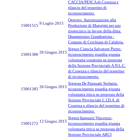
CACCIA/PESCA di Cosenza e
rilascio del tesserino di
riconoscimento.
Oggetto: Autorizzazione alla
9 Luglio 2015
15001515
Produzione di Mangimi per uso
zootecnico in favore della ditta:
Drammissino Giambattista -
Comune di Cerchiara di Calabria.
Signor Ciancia Salvatore Pietro:
26 Giugno 2015
15001386
riconoscimento guardia giurata
volontaria venatoria su proposta
della Sezione Provinciale A.N.L.C.
di Cosenza e rilascio del tesserino
di riconoscimento.
Signora De Pasquale Stefania:
26 Giugno 2015
15001385
riconoscimento guardia giurata
volontaria ittica su proposta della
Sezione Provinciale L.I.D.A. di
Cosenza e rilascio del tesserino di
riconoscimento.
Signor Iannuzzi Vincenzo:
12 Giugno 2015
15001272
riconoscimento guardia giurata
volontaria ittica su proposta della
Sezione Provinciale ARCI