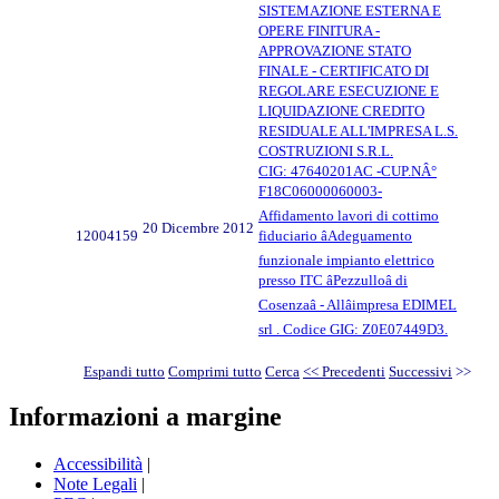
SISTEMAZIONE ESTERNA E
OPERE FINITURA -
APPROVAZIONE STATO
FINALE - CERTIFICATO DI
REGOLARE ESECUZIONE E
LIQUIDAZIONE CREDITO
RESIDUALE ALL'IMPRESA L.S.
COSTRUZIONI S.R.L.
CIG: 47640201AC -CUP.NÂ°
F18C06000060003-
Affidamento lavori di cottimo
20 Dicembre 2012
12004159
fiduciario âAdeguamento
funzionale impianto elettrico
presso ITC âPezzulloâ di
Cosenzaâ - Allâimpresa EDIMEL
srl . Codice GIG: Z0E07449D3.
Espandi tutto
Comprimi tutto
Cerca
<< Precedenti
Successivi
>>
Informazioni a margine
Accessibilità
|
Note Legali
|