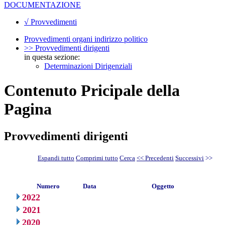
DOCUMENTAZIONE
√ Provvedimenti
Provvedimenti organi indirizzo politico
>> Provvedimenti dirigenti
in questa sezione:
Determinazioni Dirigenziali
Contenuto Pricipale della
Pagina
Provvedimenti dirigenti
Espandi tutto
Comprimi tutto
Cerca
<< Precedenti
Successivi
>>
Numero
Data
Oggetto
2022
2021
2020