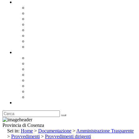
Documentazione
Albo Pretorio OnLine
Bandi e Avvisi di Gara
Concorsi e ricerca personale
Bilanci
Amministrazione Trasparente
Statuto
Regolamenti
Provincia
Stemma e Gonfalone
Palazzo della Provincia
Le Sedi della Provincia
Territorio
I Comuni
Enti e Istituzioni
Rubrica
Provincia di Cosenza
Sei in:
Home
>
Documentazione
>
Amministrazione Trasparente
>
Provvedimenti
>
Provvedimenti dirigenti