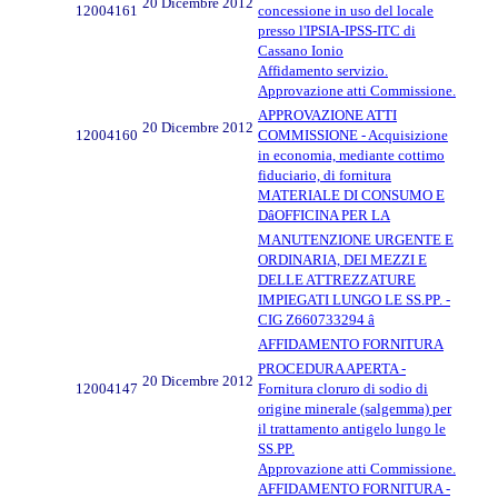
20 Dicembre 2012
12004161
concessione in uso del locale
presso l'IPSIA-IPSS-ITC di
Cassano Ionio
Affidamento servizio.
Approvazione atti Commissione.
APPROVAZIONE ATTI
20 Dicembre 2012
12004160
COMMISSIONE - Acquisizione
in economia, mediante cottimo
fiduciario, di fornitura
MATERIALE DI CONSUMO E
DâOFFICINA PER LA
MANUTENZIONE URGENTE E
ORDINARIA, DEI MEZZI E
DELLE ATTREZZATURE
IMPIEGATI LUNGO LE SS.PP. -
CIG Z660733294 â
AFFIDAMENTO FORNITURA
PROCEDURA APERTA -
20 Dicembre 2012
12004147
Fornitura cloruro di sodio di
origine minerale (salgemma) per
il trattamento antigelo lungo le
SS.PP.
Approvazione atti Commissione.
AFFIDAMENTO FORNITURA -