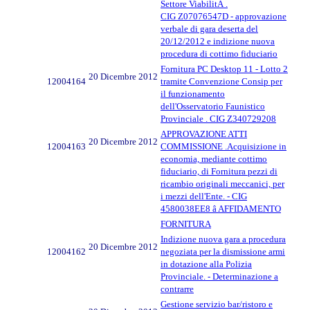
Settore ViabilitÃ .
CIG Z07076547D - approvazione
verbale di gara deserta del
20/12/2012 e indizione nuova
procedura di cottimo fiduciario
Fornitura PC Desktop 11 - Lotto 2
20 Dicembre 2012
12004164
tramite Convenzione Consip per
il funzionamento
dell'Osservatorio Faunistico
Provinciale . CIG Z340729208
APPROVAZIONE ATTI
20 Dicembre 2012
12004163
COMMISSIONE .Acquisizione in
economia, mediante cottimo
fiduciario, di Fornitura pezzi di
ricambio originali meccanici, per
i mezzi dell'Ente. - CIG
4580038EE8 â AFFIDAMENTO
FORNITURA
Indizione nuova gara a procedura
20 Dicembre 2012
12004162
negoziata per la dismissione armi
in dotazione alla Polizia
Provinciale. - Determinazione a
contrarre
Gestione servizio bar/ristoro e