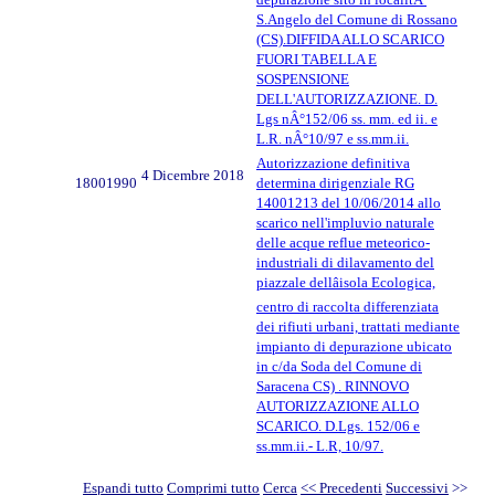
S.Angelo del Comune di Rossano
(CS).DIFFIDA ALLO SCARICO
FUORI TABELLA E
SOSPENSIONE
DELL'AUTORIZZAZIONE. D.
Lgs nÂ°152/06 ss. mm. ed ii. e
L.R. nÂ°10/97 e ss.mm.ii.
Autorizzazione definitiva
4 Dicembre 2018
18001990
determina dirigenziale RG
14001213 del 10/06/2014 allo
scarico nell'impluvio naturale
delle acque reflue meteorico-
industriali di dilavamento del
piazzale dellâisola Ecologica,
centro di raccolta differenziata
dei rifiuti urbani, trattati mediante
impianto di depurazione ubicato
in c/da Soda del Comune di
Saracena CS) . RINNOVO
AUTORIZZAZIONE ALLO
SCARICO. D.Lgs. 152/06 e
ss.mm.ii.- L.R, 10/97.
Espandi tutto
Comprimi tutto
Cerca
<< Precedenti
Successivi
>>