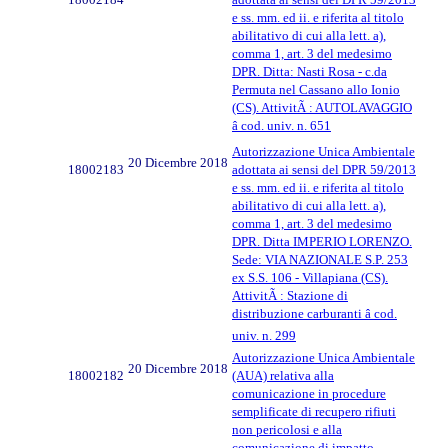
e ss. mm. ed ii. e riferita al titolo
abilitativo di cui alla lett. a),
comma 1, art. 3 del medesimo
DPR. Ditta: Nasti Rosa - c.da
Permuta nel Cassano allo Ionio
(CS). AttivitÃ : AUTOLAVAGGIO
â cod. univ. n. 651
Autorizzazione Unica Ambientale
20 Dicembre 2018
18002183
adottata ai sensi del DPR 59/2013
e ss. mm. ed ii. e riferita al titolo
abilitativo di cui alla lett. a),
comma 1, art. 3 del medesimo
DPR. Ditta IMPERIO LORENZO.
Sede: VIA NAZIONALE S.P. 253
ex S.S. 106 - Villapiana (CS).
AttivitÃ : Stazione di
distribuzione carburanti â cod.
univ. n. 299
Autorizzazione Unica Ambientale
20 Dicembre 2018
18002182
(AUA) relativa alla
comunicazione in procedure
semplificate di recupero rifiuti
non pericolosi e alla
comunicazione di impatto