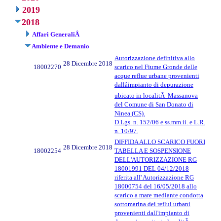
2019
2018
Affari GeneraliÂ
Ambiente e Demanio
Autorizzazione definitiva allo
28 Dicembre 2018
18002270
scarico nel Fiume Gronde delle
acque reflue urbane provenienti
dallâimpianto di depurazione
ubicato in localitÃ Massanova
del Comune di San Donato di
Ninea (CS).
D.Lgs. n. 152/06 e ss.mm.ii. e L.R.
n. 10/97.
DIFFIDA ALLO SCARICO FUORI
28 Dicembre 2018
18002254
TABELLA E SOSPENSIONE
DELL'AUTORIZZAZIONE RG
18001991 DEL 04/12/2018
riferita all' Autorizzazione RG
18000754 del 16/05/2018 allo
scarico a mare mediante condotta
sottomarina dei reflui urbani
provenienti dall'impianto di