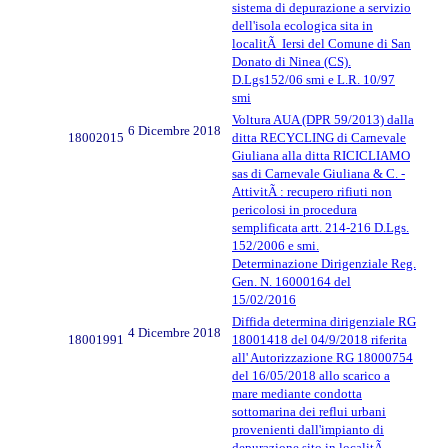
sistema di depurazione a servizio
dell'isola ecologica sita in
localitÃ Iersi del Comune di San
Donato di Ninea (CS).
D.Lgs152/06 smi e L.R. 10/97
smi
Voltura AUA (DPR 59/2013) dalla
6 Dicembre 2018
18002015
ditta RECYCLING di Carnevale
Giuliana alla ditta RICICLIAMO
sas di Carnevale Giuliana & C. -
AttivitÃ : recupero rifiuti non
pericolosi in procedura
semplificata artt. 214-216 D.Lgs.
152/2006 e smi.
Determinazione Dirigenziale Reg.
Gen. N. 16000164 del
15/02/2016
Diffida determina dirigenziale RG
4 Dicembre 2018
18001991
18001418 del 04/9/2018 riferita
all' Autorizzazione RG 18000754
del 16/05/2018 allo scarico a
mare mediante condotta
sottomarina dei reflui urbani
provenienti dall'impianto di
depurazione sito in localitÃ