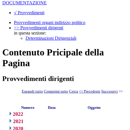
DOCUMENTAZIONE
√ Provvedimenti
Provvedimenti organi indirizzo politico
>> Provvedimenti dirigenti
in questa sezione:
Determinazioni Dirigenziali
Contenuto Pricipale della
Pagina
Provvedimenti dirigenti
Espandi tutto
Comprimi tutto
Cerca
<< Precedenti
Successivi
>>
Numero
Data
Oggetto
2022
2021
2020