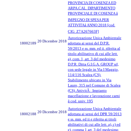
PROVINCIA DI COSENZA ED
ARPA.CAL. DIPARTIMENTO
PROVINCIALE DI COSENZA â
IMPEGNO DI SPESA PER
ATTIVITAâ ANNO 2018 [cod.
CIG: Z7A267663F]
Autorizzazione Unica Ambientale
20 Dicembre 2018
18002189
adottata ai sensi del D.P.R.
59/2013 e ss. mm. ed ii. riferita al
titolo abilitativo di cui alle lett.
a), com. 1, art. 3 del medesimo
D.P.R. Ditta G.I.G.A. GROUP srl,
con sede legale in Via I Maggio,
114/116 Scalea (CS).
Stabilimento ubicato in Via
Lauro, 315 nel Comune di Scalea
(CS). AttivitÃ : Impianto
macellazione e lavorazione carni
â cod. univ. 195
Autorizzazione Unica Ambientale
20 Dicembre 2018
18002188
adottata ai sensi del DPR 59/2013
e ss. mm. ed ii e riferita ai titoli
abilitativi di cui alle lett. a), c) ed
e), comma 1 art. 3 del medesimo