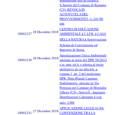
depurazione sito in localitÃ
S.Angelo del Comune di Rossano
(CS). REVOCA IN
AUTOTUTELA DEL
PROVVEDIMENTO - L.241/90
smi
CENTRO DI EDUCAZIONE
28 Dicembre 2018
18002237
AMBIENTALE â C.I.P.R. â CASA
DELLA NATURA â Approvazione
Schema di Convenzione ed
Impegno di Spesa.
Autorizzazione Unica Ambientale
28 Dicembre 2018
18002236
adottata ai sensi del DPR 59/2013
e ss. mm. ed ii. e riferita al titolo
abilitativo di cui alla lett. a,
comma 1, art. 3 del medesimo
DPR. Ditta Blandi Carmine.
Stabilimento: ubicato in Via
Petrozza nel Comune di Montalto
Uffugo (CS) - AttivitÃ : Impianto
Distribuzione Caburanti â cod.
univ. 1380
APPLICAZIONE LEGGE 61/94.
27 Dicembre 2018
18002231
CONVENZIONE TRA LA