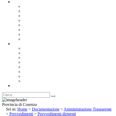
Documentazione
Albo Pretorio OnLine
Bandi e Avvisi di Gara
Concorsi e ricerca personale
Bilanci
Amministrazione Trasparente
Statuto
Regolamenti
Provincia
Stemma e Gonfalone
Palazzo della Provincia
Le Sedi della Provincia
Territorio
I Comuni
Enti e Istituzioni
Rubrica
Provincia di Cosenza
Sei in:
Home
>
Documentazione
>
Amministrazione Trasparente
>
Provvedimenti
>
Provvedimenti dirigenti