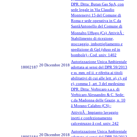
DPR. Ditta: Butan Gas SpA, con
sede legale in Via Claudio
Montenervi 15 del Comune di
Roma e sede operativa in C.da
SantâAntonello del Comune di
Montalto Uffugo (Cs). AttivitÃ :
Stabilimento di ricezione,
stoccaggio, imbottigliamento e
spedizione di Gpl (sfuso ed in
bombole) - Cod. univ. 1402
Autorizzazione Unica Ambientale
20 Dicembre 2018
18002187
adottata ai sensi del DPR 59/2013
e ss. mm. ed ii. e riferita ai titoli
abilitativi di cui alle lett. a), c), ed
e), comma 1, art. 3 del medesimo
DPR. Ditta: Verbicaro s.a.s. di
Verbicaro Alessandro & C. Sede:
c.da Madonna delle Grazie, n. 10
â Morano Calabro (CS) -
AttivitÃ : Impianto lavaggio
inerti e confezionamento
calcestruzzo â cod. univ. 242
Autorizzazione Unica Ambientale
20 Dicembre 2018
18002184
adottata ai sensi del DPR 59/2013