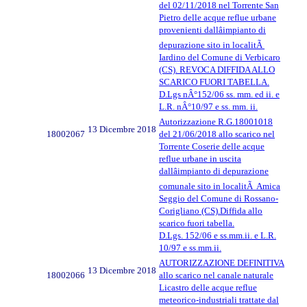
del 02/11/2018 nel Torrente San
Pietro delle acque reflue urbane
provenienti dallâimpianto di
depurazione sito in localitÃ
Iardino del Comune di Verbicaro
(CS). REVOCA DIFFIDA ALLO
SCARICO FUORI TABELLA.
D.Lgs nÂ°152/06 ss. mm. ed ii. e
L.R. nÂ°10/97 e ss. mm. ii.
Autorizzazione R.G.18001018
13 Dicembre 2018
18002067
del 21/06/2018 allo scarico nel
Torrente Coserie delle acque
reflue urbane in uscita
dallâimpianto di depurazione
comunale sito in localitÃ Amica
Seggio del Comune di Rossano-
Corigliano (CS).Diffida allo
scarico fuori tabella.
D.Lgs. 152/06 e ss.mm.ii. e L.R.
10/97 e ss.mm.ii.
AUTORIZZAZIONE DEFINITIVA
13 Dicembre 2018
18002066
allo scarico nel canale naturale
Licastro delle acque reflue
meteorico-industriali trattate dal