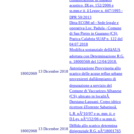
acustico. DLgs. 152/2006 e
ss.mm.e ii. â Legge n. 447/1995 -
DPR 59/2013
Ditta ECOM srl - Sede legale e
operativa Loc. Padula - Comune
di San Pietro in Guarano (CS).
Pratica Calabria SUAP n. 122 del
04.07.2018
Modifica sostanziale dellâAUA
adottata con Determinazione R.G.
n. 18000568 del 12/04/2018.
Autorizzazione Provvisoria allo
13 Dicembre 2018
18002069
scarico delle acque reflue urbane
provenienti dallâimpianto di
depurazione a servizio del
Comune di Vaccarizzo Albanese
(CS), ubicato in localitÃ
Dursiana-Laquani. Corpo idrico
ricettore âTorrente Sabatinoâ.
L.R. nÂ°10/97 e ss. mm. ii. e
D.Lgs. nÂ°152/06 e ss.mm.ii.
Diffida allo scarico determina
13 Dicembre 2018
18002068
dirigenziale R.G. nÂ°18001765