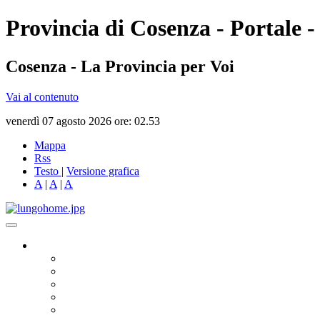
Provincia di Cosenza - Portale -
Cosenza - La Provincia per Voi
Vai al contenuto
venerdì 07 agosto 2026 ore: 02.53
Mappa
Rss
Testo
|
Versione grafica
A
|
A
|
A
Governo
Presidente
Consiglio Provinciale
Consiglieri Delegati
Assemblea dei Sindaci
Commissioni Consiliari