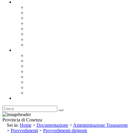
Documentazione
Albo Pretorio OnLine
Bandi e Avvisi di Gara
Concorsi e ricerca personale
Bilanci
Amministrazione Trasparente
Statuto
Regolamenti
Provincia
Stemma e Gonfalone
Palazzo della Provincia
Le Sedi della Provincia
Territorio
I Comuni
Enti e Istituzioni
Rubrica
Provincia di Cosenza
Sei in:
Home
>
Documentazione
>
Amministrazione Trasparente
>
Provvedimenti
>
Provvedimenti dirigenti