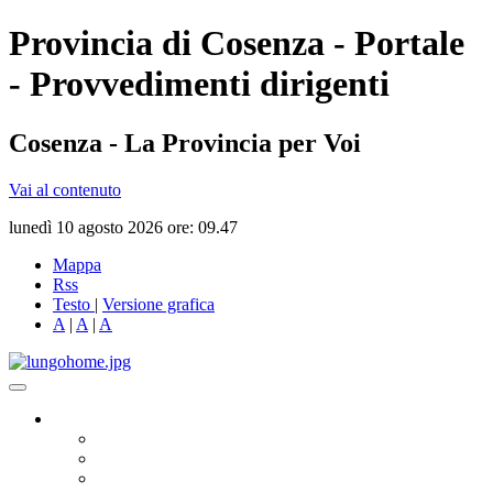
Provincia di Cosenza - Portale
- Provvedimenti dirigenti
Cosenza - La Provincia per Voi
Vai al contenuto
lunedì 10 agosto 2026 ore: 09.47
Mappa
Rss
Testo
|
Versione grafica
A
|
A
|
A
Governo
Presidente
Consiglio Provinciale
Consiglieri Delegati