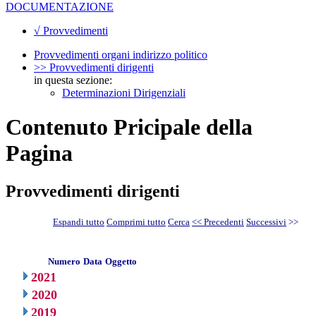
DOCUMENTAZIONE
√ Provvedimenti
Provvedimenti organi indirizzo politico
>> Provvedimenti dirigenti
in questa sezione:
Determinazioni Dirigenziali
Contenuto Pricipale della
Pagina
Provvedimenti dirigenti
Espandi tutto
Comprimi tutto
Cerca
<< Precedenti
Successivi
>>
Numero
Data
Oggetto
2021
2020
2019