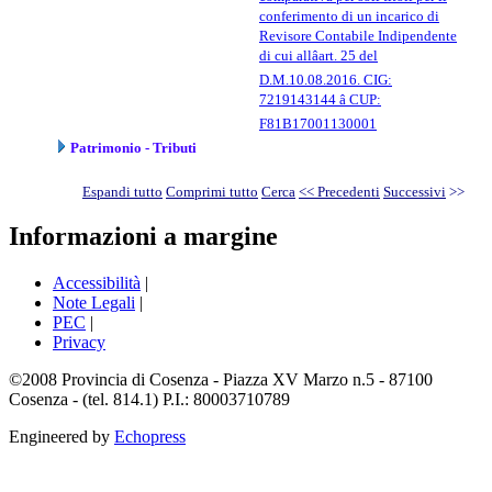
conferimento di un incarico di
Revisore Contabile Indipendente
di cui allâart. 25 del
D.M.10.08.2016. CIG:
7219143144 â CUP:
F81B17001130001
Patrimonio - Tributi
Espandi tutto
Comprimi tutto
Cerca
<< Precedenti
Successivi
>>
Informazioni a margine
Accessibilità
|
Note Legali
|
PEC
|
Privacy
©2008 Provincia di Cosenza - Piazza XV Marzo n.5 - 87100
Cosenza - (tel. 814.1) P.I.: 80003710789
Engineered by
Echopress