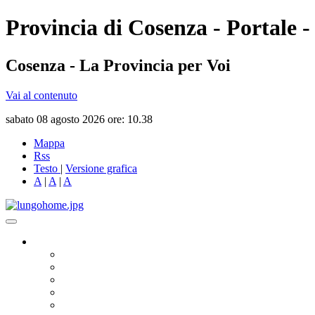
Provincia di Cosenza - Portale -
Cosenza - La Provincia per Voi
Vai al contenuto
sabato 08 agosto 2026 ore: 10.38
Mappa
Rss
Testo
|
Versione grafica
A
|
A
|
A
Governo
Presidente
Consiglio Provinciale
Consiglieri Delegati
Assemblea dei Sindaci
Commissioni Consiliari