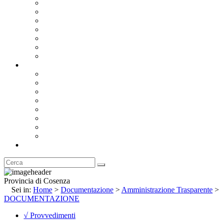
Bandi e Avvisi di Gara
Concorsi e ricerca personale
Bilanci
Amministrazione Trasparente
Statuto
Regolamenti
Provincia
Stemma e Gonfalone
Palazzo della Provincia
Le Sedi della Provincia
Territorio
I Comuni
Enti e Istituzioni
Rubrica
Provincia di Cosenza
Sei in:
Home
>
Documentazione
>
Amministrazione Trasparente
>
DOCUMENTAZIONE
√ Provvedimenti