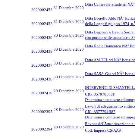
Ditta Carnevale Strade srl NÂ° 
31 Dicembre 2020
2020002453
Ditta Borrello Aldo NÂ° Iscrizi
31 Dicembre 2020
2020002452
della Legge 6 giugno 1974, nÂ
Ditta Legnami e Lavori Soc. a 
30 Dicembre 2020
2020002439
con portata utile superiore a 
Ditta Raele Domenico NÂ° Iscri
30 Dicembre 2020
2020002438
Ditta AM.TEL srl NÂ° Iscrizione
30 Dicembre 2020
2020002437
Ditta SASA' Gas srl NÂ° Iscrizi
30 Dicembre 2020
2020002436
INTERVENTI DI SMANTELLA
29 Dicembre 2020
2020002410
CIG: 857978568F
Determina a contrarre ed impe
Lavori di adeguamento antincen
28 Dicembre 2020
2020002395
CIG: 8577794B87
Determina a contrarre ed impe
Revoca dellâautorizzazione 
28 Dicembre 2020
2020002394
Cod. Impresa CS/AA9