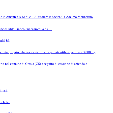
de in Amantea (CS) di cui Ã¨ titolare la societÃ â Adelmo Mannarino
snc di Aldo Franco Spaccarotella e C. -
dil Srl.
 conto proprio relativa a veicolo con portata utile superiore a 3.000 Kg
porto nel comune di Crosia (CS) a seguito di cessione di azienda e
imari.
Michele.