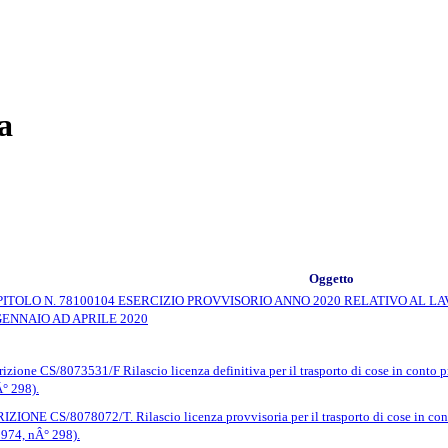
a
Oggetto
PITOLO N. 78100104 ESERCIZIO PROVVISORIO ANNO 2020 RELATIVO AL
GENNAIO AD APRILE 2020
izione CS/8073531/F Rilascio licenza definitiva per il trasporto di cose in conto pr
° 298).
IZIONE CS/8078072/T. Rilascio licenza provvisoria per il trasporto di cose in conto
1974, nÂ° 298).