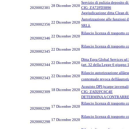
Servizio di pulizia deposito d
28 Dicembre 2020
2020002381
CIG: ZA72FD3896
Aggiudicazione ditta Clean di
Autorizzazione alle funzioni d
22 Dicembre 2020
2020002356
SRLâ.
Rilascio licenza di trasporto c
22 Dicembre 2020
2020002346
Rilascio licenza di trasporto c
22 Dicembre 2020
2020002345
Ditta Egea Global Services srl 
22 Dicembre 2020
2020002344
(art. 32 della Legge 6 giugno 
Rilascio autorizzazione allâe
22 Dicembre 2020
2020002343
contestuale revoca dellâautor
Acquisto DPI (scarpe invernali) 
18 Dicembre 2020
2020002309
CIG: ZAD2FC6C4E
DETERMINA A CONTRARRE 
Rilascio licenza di trasporto c
17 Dicembre 2020
2020002299
Rilascio licenza di trasporto c
17 Dicembre 2020
2020002298