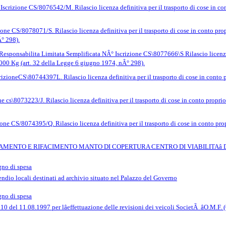
Iscrizione CS/8076542/M. Rilascio licenza definitiva per il trasporto di cose in con
one CS/8078071/S. Rilascio licenza definitiva per il trasporto di cose in conto propr
° 298).
Responsabilita Limitata Semplificata NÂ° Iscrizione CS\8077666\S Rilascio licenza d
3.000 Kg (art. 32 della Legge 6 giugno 1974, nÂ° 298).
zioneCS\80744397L. Rilascio licenza definitiva per il trasporto di cose in conto pro
 cs\8073223/J. Rilascio licenza definitiva per il trasporto di cose in conto proprio 
one CS/8074395/Q. Rilascio licenza definitiva per il trasporto di cose in conto prop
MENTO E RIFACIMENTO MANTO DI COPERTURA CENTRO DI VIABILITAâ 
gno di spesa
dio locali destinati ad archivio situato nel Palazzo del Governo
gno di spesa
n. 10 del 11.08.1997 per lâeffettuazione delle revisioni dei veicoli SocietÃ â