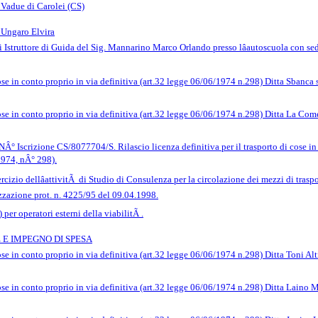
i Vadue di Carolei (CS)
 Ungaro Elvira
i Istruttore di Guida del Sig. Mannarino Marco Orlando presso lâautoscuola con se
ose in conto proprio in via definitiva (art.32 legge 06/06/1974 n.298) Ditta Sbanca 
ose in conto proprio in via definitiva (art.32 legge 06/06/1974 n.298) Ditta La Come
NÂ° Iscrizione CS/8077704/S. Rilascio licenza definitiva per il trasporto di cose in
1974, nÂ° 298).
sercizio dellâattivitÃ di Studio di Consulenza per la circolazione dei mezzi di tras
izzazione prot. n. 4225/95 del 09.04.1998.
per operatori esterni della viabilitÃ .
E IMPEGNO DI SPESA
ose in conto proprio in via definitiva (art.32 legge 06/06/1974 n.298) Ditta Toni Alt
ose in conto proprio in via definitiva (art.32 legge 06/06/1974 n.298) Ditta Laino 