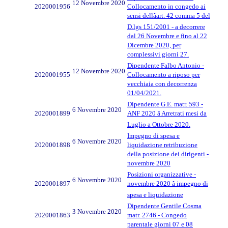
12 Novembre 2020
2020001956
Collocamento in congedo ai
sensi dellâart. 42 comma 5 del
D.lgs 151/2001 - a decorrere
dal 26 Novembre e fino al 22
Dicembre 2020, per
complessivi giorni 27.
Dipendente Falbo Antonio -
12 Novembre 2020
2020001955
Collocamento a riposo per
vecchiaia con decorrenza
01/04/2021.
Dipendente G.E. matr. 593 -
6 Novembre 2020
2020001899
ANF 2020 â Arretrati mesi da
Luglio a Ottobre 2020.
Impegno di spesa e
6 Novembre 2020
2020001898
liquidazione retribuzione
della posizione dei dirigenti -
novembre 2020
Posizioni organizzative -
6 Novembre 2020
2020001897
novembre 2020 â impegno di
spesa e liquidazione
Dipendente Gentile Cosma
3 Novembre 2020
2020001863
matr. 2746 - Congedo
parentale giorni 07 e 08