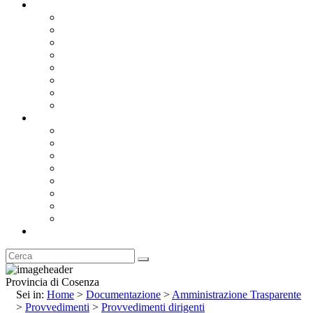
Documentazione
Albo Pretorio OnLine
Bandi e Avvisi di Gara
Concorsi e ricerca personale
Bilanci
Amministrazione Trasparente
Statuto
Regolamenti
Provincia
Stemma e Gonfalone
Palazzo della Provincia
Le Sedi della Provincia
Territorio
I Comuni
Enti e Istituzioni
Rubrica
Provincia di Cosenza
Sei in:
Home
>
Documentazione
>
Amministrazione Trasparente
>
Provvedimenti
>
Provvedimenti dirigenti