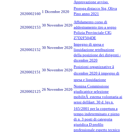
Approvazione avviso.
Proroga distacco Sig. Oliva
1 Dicembre 2020
2020002160
Pino anno 2021
Affidamento corso di
30 Novembre 2020
2020002153
addestramento tiro a segno
Polizia Provinciale CIG
Z7D2F504DE
Impegno di spesa e
30 Novembre 2020
2020002152
liquidazione retribuzione
della posizione dei dirigenti -
dicembre 2020
Posizioni organizzative â
30 Novembre 2020
2020002151
dicembre 2020 â impegno di
spesa e liquidazione
Nomina Commissione
26 Novembre 2020
2020002125
giudicatrice selezione
mobilitÃ esterna volontaria ai
sensi dellâart. 30 d. lgs n.
165/2001 per la copertura a
tempo indeterminato e pieno
di n. 3 posti di categoria
giuridica D profilo
professionale esperto tecnico