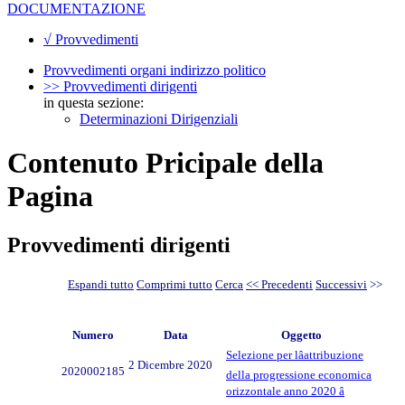
DOCUMENTAZIONE
√ Provvedimenti
Provvedimenti organi indirizzo politico
>> Provvedimenti dirigenti
in questa sezione:
Determinazioni Dirigenziali
Contenuto Pricipale della
Pagina
Provvedimenti dirigenti
Espandi tutto
Comprimi tutto
Cerca
<< Precedenti
Successivi
>>
Numero
Data
Oggetto
Selezione per lâattribuzione
2 Dicembre 2020
2020002185
della progressione economica
orizzontale anno 2020 â