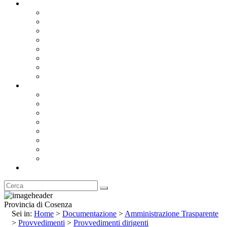
Documentazione
Albo Pretorio OnLine
Bandi e Avvisi di Gara
Concorsi e ricerca personale
Bilanci
Amministrazione Trasparente
Statuto
Regolamenti
Provincia
Stemma e Gonfalone
Palazzo della Provincia
Le Sedi della Provincia
Territorio
I Comuni
Enti e Istituzioni
Rubrica
Provincia di Cosenza
Sei in:
Home
>
Documentazione
>
Amministrazione Trasparente
>
Provvedimenti
>
Provvedimenti dirigenti