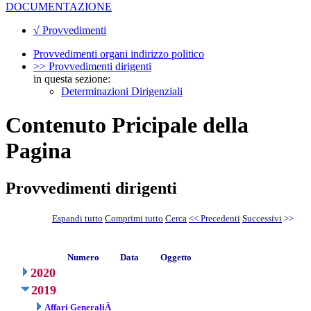
DOCUMENTAZIONE
√ Provvedimenti
Provvedimenti organi indirizzo politico
>> Provvedimenti dirigenti
in questa sezione:
Determinazioni Dirigenziali
Contenuto Pricipale della
Pagina
Provvedimenti dirigenti
Espandi tutto
Comprimi tutto
Cerca
<< Precedenti
Successivi
>>
Numero
Data
Oggetto
2020
2019
Affari GeneraliÂ