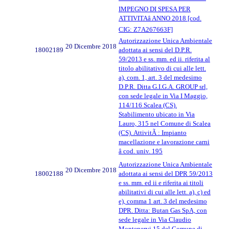
IMPEGNO DI SPESA PER
ATTIVITAâ ANNO 2018 [cod.
CIG: Z7A267663F]
Autorizzazione Unica Ambientale
20 Dicembre 2018
18002189
adottata ai sensi del D.P.R.
59/2013 e ss. mm. ed ii. riferita al
titolo abilitativo di cui alle lett.
a), com. 1, art. 3 del medesimo
D.P.R. Ditta G.I.G.A. GROUP srl,
con sede legale in Via I Maggio,
114/116 Scalea (CS).
Stabilimento ubicato in Via
Lauro, 315 nel Comune di Scalea
(CS). AttivitÃ : Impianto
macellazione e lavorazione carni
â cod. univ. 195
Autorizzazione Unica Ambientale
20 Dicembre 2018
18002188
adottata ai sensi del DPR 59/2013
e ss. mm. ed ii e riferita ai titoli
abilitativi di cui alle lett. a), c) ed
e), comma 1 art. 3 del medesimo
DPR. Ditta: Butan Gas SpA, con
sede legale in Via Claudio
Montenervi 15 del Comune di