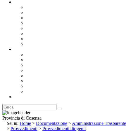
Documentazione
Albo Pretorio OnLine
Bandi e Avvisi di Gara
Concorsi e ricerca personale
Bilanci
Amministrazione Trasparente
Statuto
Regolamenti
Provincia
Stemma e Gonfalone
Palazzo della Provincia
Le Sedi della Provincia
Territorio
I Comuni
Enti e Istituzioni
Rubrica
Provincia di Cosenza
Sei in:
Home
>
Documentazione
>
Amministrazione Trasparente
>
Provvedimenti
>
Provvedimenti dirigenti