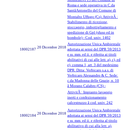
Roma e sede operativa in C.da
SantâAntonello del Comune di
Montalto Uffugo (Cs). AttivitÃ :
Stabilimento di ricezione,
stoccaggio, imbottigliamento e
spedizione di Gpl (sfuso ed in
bombole) - Cod. univ. 1402
Autorizzazione Unica Ambientale
20 Dicembre 2018
18002187
adottata ai sensi del DPR 59/2013
e ss. mm. ed ii. e riferita ai titoli
abilitativi di cui alle lett. a), c), ed
e), comma 1, art. 3 del medesimo
DPR. Ditta: Verbicaro s.a.s. di
Verbicaro Alessandro & C. Sede:
c.da Madonna delle Grazie, n. 10
â Morano Calabro (CS) -
AttivitÃ : Impianto lavaggio
inerti e confezionamento
calcestruzzo â cod. univ. 242
Autorizzazione Unica Ambientale
20 Dicembre 2018
18002184
adottata ai sensi del DPR 59/2013
e ss. mm. ed ii. e riferita al titolo
abilitativo di cui alla lett. a),