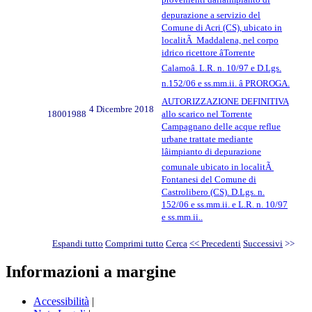
depurazione a servizio del
Comune di Acri (CS), ubicato in
localitÃ Maddalena, nel corpo
idrico ricettore âTorrente
Calamoâ. L.R. n. 10/97 e D.Lgs.
n.152/06 e ss.mm.ii. â PROROGA.
AUTORIZZAZIONE DEFINITIVA
4 Dicembre 2018
18001988
allo scarico nel Torrente
Campagnano delle acque reflue
urbane trattate mediante
lâimpianto di depurazione
comunale ubicato in localitÃ
Fontanesi del Comune di
Castrolibero (CS). D.Lgs. n.
152/06 e ss.mm.ii. e L.R. n. 10/97
e ss.mm.ii..
Espandi tutto
Comprimi tutto
Cerca
<< Precedenti
Successivi
>>
Informazioni a margine
Accessibilità
|