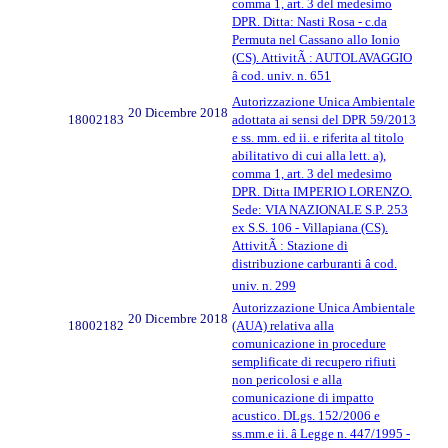
comma 1, art. 3 del medesimo
DPR. Ditta: Nasti Rosa - c.da
Permuta nel Cassano allo Ionio
(CS). AttivitÃ : AUTOLAVAGGIO
â cod. univ. n. 651
Autorizzazione Unica Ambientale
20 Dicembre 2018
18002183
adottata ai sensi del DPR 59/2013
e ss. mm. ed ii. e riferita al titolo
abilitativo di cui alla lett. a),
comma 1, art. 3 del medesimo
DPR. Ditta IMPERIO LORENZO.
Sede: VIA NAZIONALE S.P. 253
ex S.S. 106 - Villapiana (CS).
AttivitÃ : Stazione di
distribuzione carburanti â cod.
univ. n. 299
Autorizzazione Unica Ambientale
20 Dicembre 2018
18002182
(AUA) relativa alla
comunicazione in procedure
semplificate di recupero rifiuti
non pericolosi e alla
comunicazione di impatto
acustico. DLgs. 152/2006 e
ss.mm.e ii. â Legge n. 447/1995 -