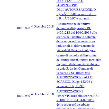
FUORI TABELLA E
SOSPENSIONE
DELL'AUTORIZZAZIONE. D.
Lgs nÂ°152/06 ss. mm. ed ii. e
L.R. nÂ°10/97 e ss.mm.ii.
Autorizzazione definitiva
4 Dicembre 2018
18001990
determina dirigenziale RG
14001213 del 10/06/2014 allo
scarico nell'impluvio naturale
delle acque reflue meteorico-
industriali di dilavamento del
piazzale dellâisola Ecologica,
centro di raccolta differenziata
dei rifiuti urbani, trattati mediante
impianto di depurazione ubicato
in c/da Soda del Comune di
Saracena CS) . RINNOVO
AUTORIZZAZIONE ALLO
SCARICO. D.Lgs. 152/06 e
ss.mm.ii.- L.R, 10/97.
AUTORIZZAZIONE
4 Dicembre 2018
18001989
PROVVISORIA allo scarico R.G.
n. 18001106 del 04/07/2018
delle acque reflue urbane
provenienti dallâimpianto di