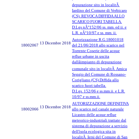
depurazione sito in localitÃ
Iardino del Comune di Verbicaro
(CS). REVOCA DIFFIDA ALLO
SCARICO FUORI TABELLA.
D.Lgs nÂ°152/06 ss. mm. ed ii. e
L.R. nÂ°10/97 e ss. mm. ii.
Autorizzazione R.G.18001018
13 Dicembre 2018
18002067
del 21/06/2018 allo scarico nel
Torrente Coserie delle acque
reflue urbane in uscita
dallâimpianto di depurazione
comunale sito in localitÃ Amica
Seggio del Comune di Rossano-
Corigliano (CS).Diffida allo
scarico fuori tabella.
D.Lgs. 152/06 e ss.mm.ii. e L.R.
10/97 e ss.mm.ii.
AUTORIZZAZIONE DEFINITIVA
13 Dicembre 2018
18002066
allo scarico nel canale naturale
Licastro delle acque reflue
meteorico-industriali trattate dal
sistema di depurazione a servizio
dell'isola ecologica sita in
localitÃ Iersi del Comune di San