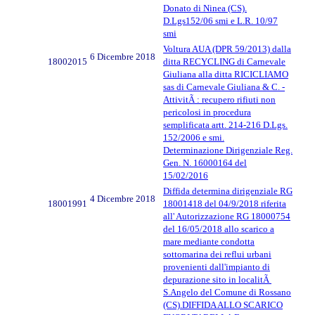
Donato di Ninea (CS).
D.Lgs152/06 smi e L.R. 10/97
smi
Voltura AUA (DPR 59/2013) dalla
6 Dicembre 2018
18002015
ditta RECYCLING di Carnevale
Giuliana alla ditta RICICLIAMO
sas di Carnevale Giuliana & C. -
AttivitÃ : recupero rifiuti non
pericolosi in procedura
semplificata artt. 214-216 D.Lgs.
152/2006 e smi.
Determinazione Dirigenziale Reg.
Gen. N. 16000164 del
15/02/2016
Diffida determina dirigenziale RG
4 Dicembre 2018
18001991
18001418 del 04/9/2018 riferita
all' Autorizzazione RG 18000754
del 16/05/2018 allo scarico a
mare mediante condotta
sottomarina dei reflui urbani
provenienti dall'impianto di
depurazione sito in localitÃ
S.Angelo del Comune di Rossano
(CS).DIFFIDA ALLO SCARICO