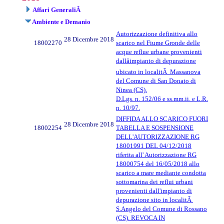
Affari GeneraliÂ
Ambiente e Demanio
Autorizzazione definitiva allo
28 Dicembre 2018
18002270
scarico nel Fiume Gronde delle
acque reflue urbane provenienti
dallâimpianto di depurazione
ubicato in localitÃ Massanova
del Comune di San Donato di
Ninea (CS).
D.Lgs. n. 152/06 e ss.mm.ii. e L.R.
n. 10/97.
DIFFIDA ALLO SCARICO FUORI
28 Dicembre 2018
18002254
TABELLA E SOSPENSIONE
DELL'AUTORIZZAZIONE RG
18001991 DEL 04/12/2018
riferita all' Autorizzazione RG
18000754 del 16/05/2018 allo
scarico a mare mediante condotta
sottomarina dei reflui urbani
provenienti dall'impianto di
depurazione sito in localitÃ
S.Angelo del Comune di Rossano
(CS). REVOCA IN