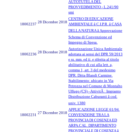
AUTOTUTELA DEL
PROVVEDIMENTO - L.241/90
smi
CENTRO DI EDUCAZIONE
28 Dicembre 2018
18002237
AMBIENTALE â C.I.P.R. â CASA
DELLA NATURA â Approvazione
Schema di Convenzione ed
Impegno di Spesa.
Autorizzazione Unica Ambientale
28 Dicembre 2018
18002236
adottata ai sensi del DPR 59/2013
e ss. mm. ed ii. e riferita al titolo
abilitativo di cui alla lett. a,
comma 1, art. 3 del medesimo
DPR. Ditta Blandi Carmine.
Stabilimento: ubicato in Via
Petrozza nel Comune di Montalto
Uffugo (CS) - AttivitÃ : Impianto
Distribuzione Caburanti â cod.
univ. 1380
APPLICAZIONE LEGGE 61/94.
27 Dicembre 2018
18002231
CONVENZIONE TRA LA
PROVINCIA DI COSENZA ED
ARPA.CAL. DIPARTIMENTO
PROVINCIALE DI COSENZA â