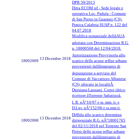
DPR 59/2013
Ditta ECOM srl - Sede legale e
operativa Loc. Padula - Comune
di San Pietro in Guarano (CS).
Pratica Calabria SUAP n. 122 del
04.07.2018
Modifica sostanziale dellâAUA
adottata con Determinazione R.G.
n. 18000568 del 12/04/2018.
Autorizzazione Provvisoria allo
13 Dicembre 2018
18002069
scarico delle acque reflue urbane
provenienti dallâimpianto di
depurazione a servizio del
Comune di Vaccarizzo Albanese
(CS), ubicato in localitÃ
Dursiana-Laquani. Corpo idrico
ricettore âTorrente Sabatinoâ.
L.R. nÂ°10/97 e ss. mm. ii. e
D.Lgs. nÂ°152/06 e ss.mm.ii.
Diffida allo scarico determina
13 Dicembre 2018
18002068
dirigenziale R.G. nÂ°18001765
del 02/11/2018 nel Torrente San
Pietro delle acque reflue urbane
provenienti dallâimpianto di