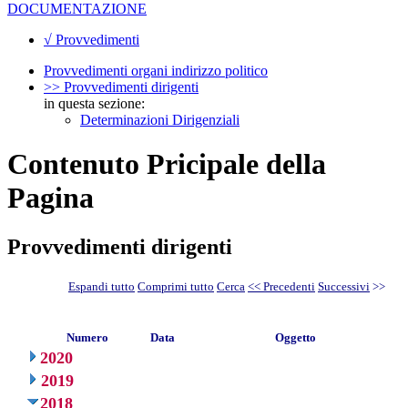
DOCUMENTAZIONE
√ Provvedimenti
Provvedimenti organi indirizzo politico
>> Provvedimenti dirigenti
in questa sezione:
Determinazioni Dirigenziali
Contenuto Pricipale della
Pagina
Provvedimenti dirigenti
Espandi tutto
Comprimi tutto
Cerca
<< Precedenti
Successivi
>>
Numero
Data
Oggetto
2020
2019
2018