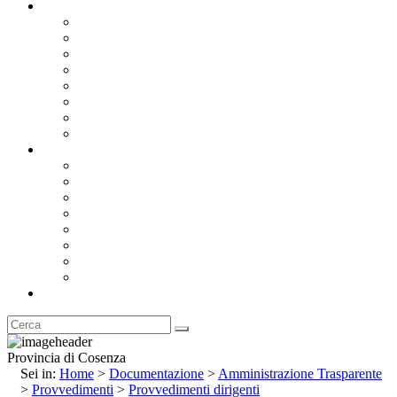
Documentazione
Albo Pretorio OnLine
Bandi e Avvisi di Gara
Concorsi e ricerca personale
Bilanci
Amministrazione Trasparente
Statuto
Regolamenti
Provincia
Stemma e Gonfalone
Palazzo della Provincia
Le Sedi della Provincia
Territorio
I Comuni
Enti e Istituzioni
Rubrica
Provincia di Cosenza
Sei in:
Home
>
Documentazione
>
Amministrazione Trasparente
>
Provvedimenti
>
Provvedimenti dirigenti