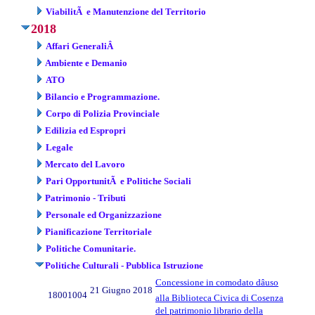
ViabilitÃ e Manutenzione del Territorio
2018
Affari GeneraliÂ
Ambiente e Demanio
ATO
Bilancio e Programmazione.
Corpo di Polizia Provinciale
Edilizia ed Espropri
Legale
Mercato del Lavoro
Pari OpportunitÃ e Politiche Sociali
Patrimonio - Tributi
Personale ed Organizzazione
Pianificazione Territoriale
Politiche Comunitarie.
Politiche Culturali - Pubblica Istruzione
Concessione in comodato dâuso
21 Giugno 2018
18001004
alla Biblioteca Civica di Cosenza
del patrimonio librario della