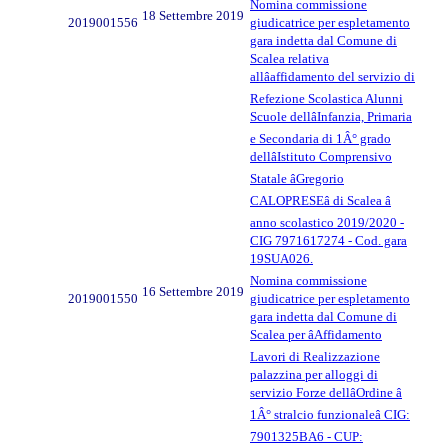
Nomina commissione
18 Settembre 2019
2019001556
giudicatrice per espletamento
gara indetta dal Comune di
Scalea relativa
allâaffidamento del servizio di
Refezione Scolastica Alunni
Scuole dellâInfanzia, Primaria
e Secondaria di 1Â° grado
dellâIstituto Comprensivo
Statale âGregorio
CALOPRESEâ di Scalea â
anno scolastico 2019/2020 -
CIG 7971617274 - Cod. gara
19SUA026.
Nomina commissione
16 Settembre 2019
2019001550
giudicatrice per espletamento
gara indetta dal Comune di
Scalea per âAffidamento
Lavori di Realizzazione
palazzina per alloggi di
servizio Forze dellâOrdine â
1Â° stralcio funzionaleâ CIG:
7901325BA6 - CUP: