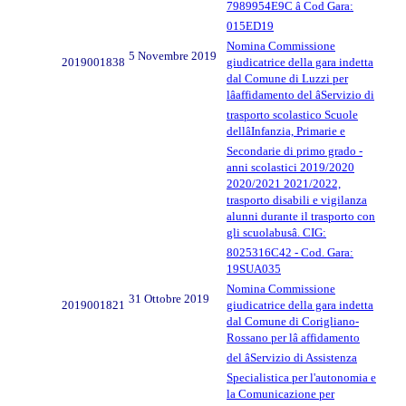
7989954E9C â Cod Gara:
015ED19
Nomina Commissione
5 Novembre 2019
2019001838
giudicatrice della gara indetta
dal Comune di Luzzi per
lâaffidamento del âServizio di
trasporto scolastico Scuole
dellâInfanzia, Primarie e
Secondarie di primo grado -
anni scolastici 2019/2020
2020/2021 2021/2022,
trasporto disabili e vigilanza
alunni durante il trasporto con
gli scuolabusâ. CIG:
8025316C42 - Cod. Gara:
19SUA035
Nomina Commissione
31 Ottobre 2019
2019001821
giudicatrice della gara indetta
dal Comune di Corigliano-
Rossano per lâ affidamento
del âServizio di Assistenza
Specialistica per l'autonomia e
la Comunicazione per