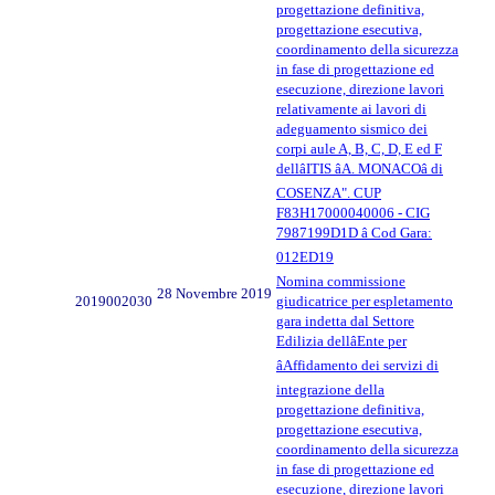
progettazione definitiva,
progettazione esecutiva,
coordinamento della sicurezza
in fase di progettazione ed
esecuzione, direzione lavori
relativamente ai lavori di
adeguamento sismico dei
corpi aule A, B, C, D, E ed F
dellâITIS âA. MONACOâ di
COSENZA". CUP
F83H17000040006 - CIG
7987199D1D â Cod Gara:
012ED19
Nomina commissione
28 Novembre 2019
2019002030
giudicatrice per espletamento
gara indetta dal Settore
Edilizia dellâEnte per
âAffidamento dei servizi di
integrazione della
progettazione definitiva,
progettazione esecutiva,
coordinamento della sicurezza
in fase di progettazione ed
esecuzione, direzione lavori