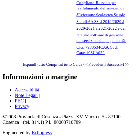
Corigliano-Rossano per
lâaffidamento del servizio di
âRefezione Scolastica Scuole
Statali AA.SS. â 2019/2020 â
2020/2021 â 2021/2022 e del
relativo software di gestione
del servizio e dei pagamentiâ.
CIG: 7983534CA9, Cod.
Gara: 19SUA032
Espandi tutto
Comprimi tutto
Cerca
<< Precedenti
Successivi
>>
Informazioni a margine
Accessibilità
|
Note Legali
|
PEC
|
Privacy
©2008 Provincia di Cosenza - Piazza XV Marzo n.5 - 87100
Cosenza - (tel. 814.1) P.I.: 80003710789
Engineered by
Echopress