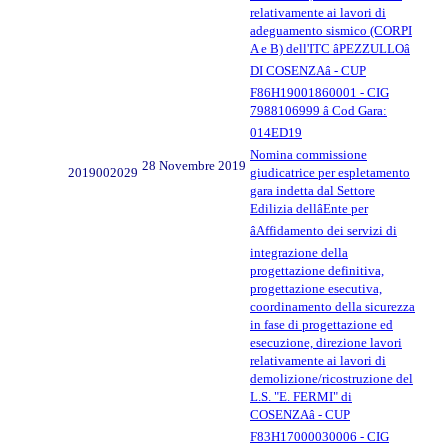
relativamente ai lavori di
adeguamento sismico (CORPI
A e B) dell'ITC âPEZZULLOâ
DI COSENZAâ - CUP
F86H19001860001 - CIG
7988106999 â Cod Gara:
014ED19
Nomina commissione
28 Novembre 2019
2019002029
giudicatrice per espletamento
gara indetta dal Settore
Edilizia dellâEnte per
âAffidamento dei servizi di
integrazione della
progettazione definitiva,
progettazione esecutiva,
coordinamento della sicurezza
in fase di progettazione ed
esecuzione, direzione lavori
relativamente ai lavori di
demolizione/ricostruzione del
L.S. "E. FERMI" di
COSENZAâ - CUP
F83H17000030006 - CIG