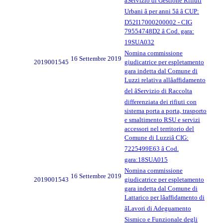
âServizio di Gestione Rifiuti
Urbani â per anni 5â â CUP:
D52I17000200002 - CIG
79554748D2 â Cod. gara:
19SUA032
Nomina commissione
16 Settembre 2019
2019001545
giudicatrice per espletamento
gara indetta dal Comune di
Luzzi relativa allâaffidamento
del âServizio di Raccolta
differenziata dei rifiuti con
sistema porta a porta, trasporto
e smaltimento RSU e servizi
accessori nel territorio del
Comune di Luzziâ CIG:
7225499E63 â Cod.
gara:18SUA015
Nomina commissione
16 Settembre 2019
2019001543
giudicatrice per espletamento
gara indetta dal Comune di
Lattarico per lâaffidamento di
âLavori di Adeguamento
Sismico e Funzionale degli