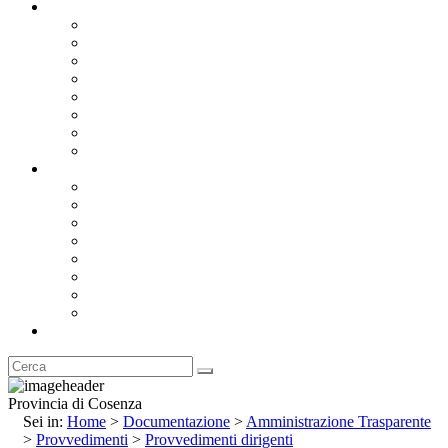
Documentazione
Albo Pretorio OnLine
Bandi e Avvisi di Gara
Concorsi e ricerca personale
Bilanci
Amministrazione Trasparente
Statuto
Regolamenti
Provincia
Stemma e Gonfalone
Palazzo della Provincia
Le Sedi della Provincia
Territorio
I Comuni
Enti e Istituzioni
Rubrica
Provincia di Cosenza
Sei in:
Home
>
Documentazione
>
Amministrazione Trasparente
>
Provvedimenti
>
Provvedimenti dirigenti