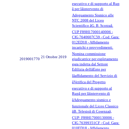
esecutivo e di supporto al Rup
â per lâintervento di
Adeguamento Sismico alle
NTC 2008 del Liceo
Scientifico âG. B. Scorzaâ.
CUP F89H17000140006 -
CIG 7640607C59 - Cod. Gara:
012ED18 - Affidamento
incarichi e provvedimenti.
Nomina commissione
21 Ottobre 2019
2019001770
giudicatrice per espletamento
gara indetta dal Settore
Edilizia dellâEnte per
lâaffidamento del Servizio di
âVerifica del Progetto
esecutivo e di supporto al
Rupâ per lâintervento di
âAdeguamento sismico e
funzionale del Liceo Classico
âB. Telesioâ di Cosenzaâ,
CUP: F89H17000130006 -
CIG 76399351CF - Cod. Gara:
010ED18 - Affidamento