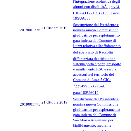
l'integrazione scolastica degli
alunni con disabilitÃ graveâ.
CIG 841177D2B - Cod. Gara:
19SUA038
Sostituzione del Presidente e
21 Ottobre 2019
2019001776
nomina nuova Commissione
giudicatrice per espletamento
gara indetta dal Comune di
Luzzi relativa allâaffidamento
del âServizio di Raccolta
differenziata dei rifiuti con
sistema porta a porta, trasporto
e smaltimento RSU e servizi
accessori nel territorio del
Comune di Luzziâ CIG:
7225499E63 â Cod.
gara:18SUA015
Sostituzione del Presidente e
21 Ottobre 2019
2019001775
nomina nuova Commissione
giudicatrice per espletamento
gara indetta dal Comune di
San Marco Argentano per
lâaffidamento, mediante