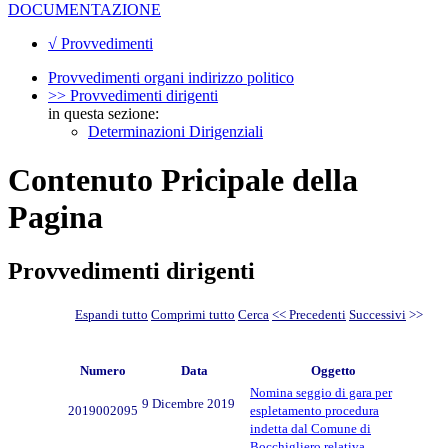
DOCUMENTAZIONE
√ Provvedimenti
Provvedimenti organi indirizzo politico
>> Provvedimenti dirigenti
in questa sezione:
Determinazioni Dirigenziali
Contenuto Pricipale della
Pagina
Provvedimenti dirigenti
Espandi tutto
Comprimi tutto
Cerca
<< Precedenti
Successivi
>>
Numero
Data
Oggetto
Nomina seggio di gara per
9 Dicembre 2019
2019002095
espletamento procedura
indetta dal Comune di
Bocchigliero relativa