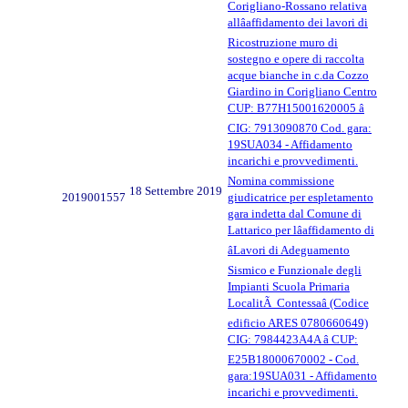
Corigliano-Rossano relativa
allâaffidamento dei lavori di
Ricostruzione muro di
sostegno e opere di raccolta
acque bianche in c.da Cozzo
Giardino in Corigliano Centro
CUP: B77H15001620005 â
CIG: 7913090870 Cod. gara:
19SUA034 - Affidamento
incarichi e provvedimenti.
Nomina commissione
18 Settembre 2019
2019001557
giudicatrice per espletamento
gara indetta dal Comune di
Lattarico per lâaffidamento di
âLavori di Adeguamento
Sismico e Funzionale degli
Impianti Scuola Primaria
LocalitÃ Contessaâ (Codice
edificio ARES 0780660649)
CIG: 7984423A4A â CUP:
E25B18000670002 - Cod.
gara:19SUA031 - Affidamento
incarichi e provvedimenti.