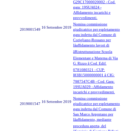
G29C17000020002 - Cod.
gara: 19SUA024 -
Affidamento incarichi e
provvedimenti.
Nomina commissione
16 Settembre 2019
2019001549
giudicatrice per espletamento
gara indetta dal Comune di
Corigliano-Rossano per
lâaffidamento lavori di
âRistrutturazione Scuola
Elementare e Materna di Via
G. Rizzo â Cod. Edif.
0781080321 - CUP:
I83B15000000001 â CIG:
7987547C4B - Cod. Gara:
19SUA029 - Affidamento
incarichi e provvedimenti.
Nomina commissione
16 Settembre 2019
2019001547
giudicatrice per espletamento
gara indetta dal Comune di
San Marco Argentano per
lâaffidamento, mediante
procedura aperta, del