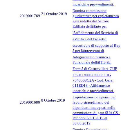
incarichi e provvedimenti.
Nomina commissione
21 Ottobre 2019
2019001769
giudicatrice per espletamento
gara indetta dal Settore
Edilizia dellâEnte per
lâaffidamento del Servizio di
âVerifica del Progetto
esecutivo e di supporto al Rup
â per lâintervento di
Adeguamento Sismico e
Funzionale dellâITIS âE.
Fermiâ di Castrovillari. CUP
F59H17000230006 CIG
7640568C2A - Cod. Gara:
011ED18 - Affidamento
incarichi e provvedimenti.
Liquidazione compensi per
8 Ottobre 2019
2019001680
lavoro straordinario dei
dipendenti impegnati nelle
commissioni di gara SUA.CS -
Periodo 02.01.2019 al
30.06.2019
Nomina Commissione