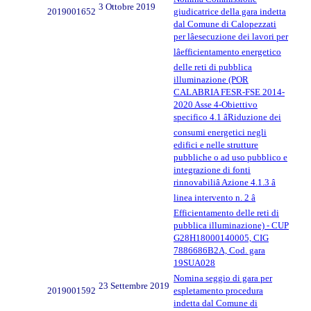
3 Ottobre 2019
2019001652
giudicatrice della gara indetta
dal Comune di Calopezzati
per lâesecuzione dei lavori per
lâefficientamento energetico
delle reti di pubblica
illuminazione (POR
CALABRIA FESR-FSE 2014-
2020 Asse 4-Obiettivo
specifico 4.1 âRiduzione dei
consumi energetici negli
edifici e nelle strutture
pubbliche o ad uso pubblico e
integrazione di fonti
rinnovabiliâ Azione 4.1.3 â
linea intervento n. 2 â
Efficientamento delle reti di
pubblica illuminazione) - CUP
G28H18000140005, CIG
7886686B2A, Cod. gara
19SUA028
Nomina seggio di gara per
23 Settembre 2019
2019001592
espletamento procedura
indetta dal Comune di