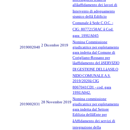
allâaffidamento dei lavori di
Intervento di adeguamento
sismico dellâ Edificio
Comunale â Sede C.O.C. -
CIG: 80772158AC â Cod.
gara: 19SUA045
Nomina Commissione
2 Dicembre 2019
2019002040
giudicatrice per espletamento
gara indetta dal Comune di
Corigliano-Rossano per
lâaffidamento del âSERVIZIO
DI GESTIONE DELLâASILO
NIDO COMUNALE A.S.
2019/2020â CIG
8067041CD1 - cod. gara
19SUA042.
Nomina commissione
28 Novembre 2019
2019002031
giudicatrice per espletamento
gara indetta dal Settore
Edilizia dellâEnte per
âAffidamento dei servizi di
integrazione della