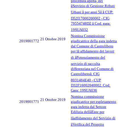
procedura aperta, del
âServizio di Gestione Rifiuti
Urbani â per anni 5â â CUP:
D52I17000200002 - CIG
79554748D2 â Cod. gara:
19SUA032
Nomina Commissione
21 Ottobre 2019
2019001772
giudicatrice della gara indetta
dal Comune di Castrolibero
per lâ affidamento dei lavori
di âPotenziamento del
servizio di raccolta
differenziata nel Comune di
Castroliberoâ. CIG
8031484E40 - CUP
D32F16002040002. Cod.
Gara: 19SUA036
Nomina commissione
21 Ottobre 2019
2019001771
giudicatrice per espletamento
gara indetta dal Settore
Edilizia dellâEnte per
lâaffidamento del Servizio di
âVerifica del Progetto