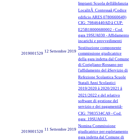
Impianti Scuola dellâInfanzia
LocalitÃ Contessaâ (Codice
edificio ARES 0780660649)
CIG: 79846440AD â CUP:
E25B18000680002 - Cod.
gara 19SUA030 - Affidamento
incarichi e provvedimenti
Sostituzione componente
12 Settembre 2019
2019001529
commissione giudicatrice
della gara indetta dal Comune
di Corigliano-Rossano per
l'affidamento del âServizio di
Refezione Scolastica Scuole
Statali Anni Scolastici
2019/2020 â 2020/2021 â
2021/2022 e del relativo
software di gestione del
servizio e dei pagamentiâ-
CIG: 7983534CA9 - Cod.
gara: 19SUA033.
Nomina Commissione
11 Settembre 2019
2019001520
giudicatrice per espletamento
gara indetta dal Comune di