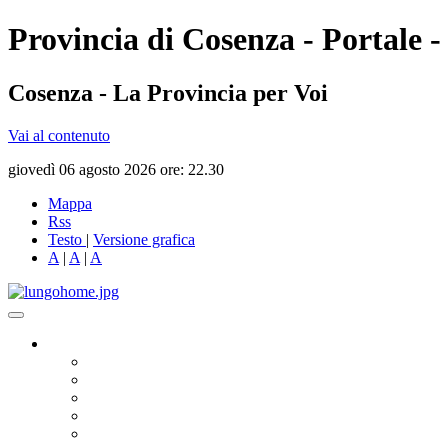
Provincia di Cosenza - Portale -
Cosenza - La Provincia per Voi
Vai al contenuto
giovedì 06 agosto 2026 ore: 22.30
Mappa
Rss
Testo
|
Versione grafica
A
|
A
|
A
Governo
Presidente
Consiglio Provinciale
Consiglieri Delegati
Assemblea dei Sindaci
Commissioni Consiliari