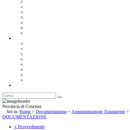
Bandi e Avvisi di Gara
Concorsi e ricerca personale
Bilanci
Amministrazione Trasparente
Statuto
Regolamenti
Provincia
Stemma e Gonfalone
Palazzo della Provincia
Le Sedi della Provincia
Territorio
I Comuni
Enti e Istituzioni
Rubrica
Provincia di Cosenza
Sei in:
Home
>
Documentazione
>
Amministrazione Trasparente
>
DOCUMENTAZIONE
√ Provvedimenti