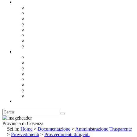
Documentazione
Albo Pretorio OnLine
Bandi e Avvisi di Gara
Concorsi e ricerca personale
Bilanci
Amministrazione Trasparente
Statuto
Regolamenti
Provincia
Stemma e Gonfalone
Palazzo della Provincia
Le Sedi della Provincia
Territorio
I Comuni
Enti e Istituzioni
Rubrica
Provincia di Cosenza
Sei in:
Home
>
Documentazione
>
Amministrazione Trasparente
>
Provvedimenti
>
Provvedimenti dirigenti