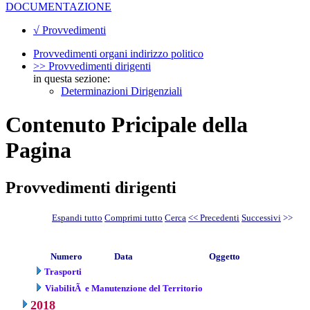
DOCUMENTAZIONE
√ Provvedimenti
Provvedimenti organi indirizzo politico
>> Provvedimenti dirigenti
in questa sezione:
Determinazioni Dirigenziali
Contenuto Pricipale della
Pagina
Provvedimenti dirigenti
Espandi tutto
Comprimi tutto
Cerca
<< Precedenti
Successivi
>>
Numero
Data
Oggetto
Trasporti
ViabilitÃ e Manutenzione del Territorio
2018