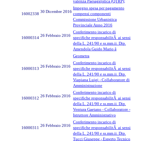
valenza Paesaggistica (QTRP);
Impegno spesa per pagamento
30 Dicembre 2016
16002338
compensi componenti
Commissione Urbanistica
Provinciale Anno 2016
Conferimento incarico di
26 Febbraio 2016
16000314
specifiche responsabilitÃ ai sensi
della L. 241/90 e ss.mm.ii. Dip.
Amendola Guido Mario â
Geometra
Conferimento incarico di
26 Febbraio 2016
16000313
specifiche responsabilitÃ ai sensi
della L. 241/90 e ss.mm.ii. Dip.
Viapiana Luigi - Collaboratore di
Amministrazione
Conferimento incarico di
26 Febbraio 2016
16000312
specifiche responsabilitÃ ai sensi
della L. 241/90 e ss.mm.ii. Dip.
Ventura Gaetano - Collaboratore -
Istruttore Amministrativo
Conferimento incarico di
26 Febbraio 2016
16000311
specifiche responsabilitÃ ai sensi
della L. 241/90 e ss.mm.ii. Dip.
Tucci Giuseppe - Esperto Tecnico