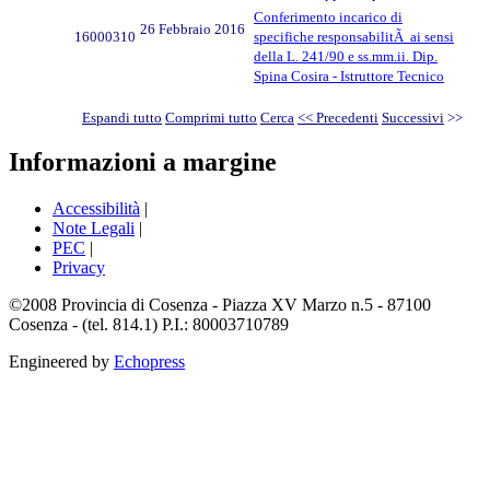
Conferimento incarico di
26 Febbraio 2016
16000310
specifiche responsabilitÃ ai sensi
della L. 241/90 e ss.mm.ii. Dip.
Spina Cosira - Istruttore Tecnico
Espandi tutto
Comprimi tutto
Cerca
<< Precedenti
Successivi
>>
Informazioni a margine
Accessibilità
|
Note Legali
|
PEC
|
Privacy
©2008 Provincia di Cosenza - Piazza XV Marzo n.5 - 87100
Cosenza - (tel. 814.1) P.I.: 80003710789
Engineered by
Echopress