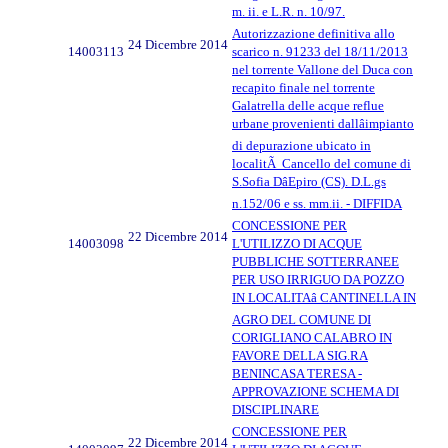
m. ii. e L.R. n. 10/97.
Autorizzazione definitiva allo
24 Dicembre 2014
14003113
scarico n. 91233 del 18/11/2013
nel torrente Vallone del Duca con
recapito finale nel torrente
Galatrella delle acque reflue
urbane provenienti dallâimpianto
di depurazione ubicato in
localitÃ Cancello del comune di
S.Sofia DâEpiro (CS). D.L.gs
n.152/06 e ss. mm.ii. - DIFFIDA
CONCESSIONE PER
22 Dicembre 2014
14003098
L'UTILIZZO DI ACQUE
PUBBLICHE SOTTERRANEE
PER USO IRRIGUO DA POZZO
IN LOCALITAâ CANTINELLA IN
AGRO DEL COMUNE DI
CORIGLIANO CALABRO IN
FAVORE DELLA SIG.RA
BENINCASA TERESA -
APPROVAZIONE SCHEMA DI
DISCIPLINARE
CONCESSIONE PER
22 Dicembre 2014