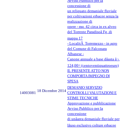
Avviso Pubblico per la
concessione di
un reliquato demaniale fluviale
per coltivazioni erbacee senza la
realizzazione di
opere - mq. 42 circa in ex alveo
del Torrente Paradisoâ Fg. di
mappa 17
- LocalitÃ Torremezzo - in agro
del Comune di Falconara
Albanese -
Canone annuale a base dâasta â¬.
124,00= (centoventiquattroeuro)
IL PRESENTE ATTO NON
COMPORTA IMPEGNO DI
SPESA
DEMANIO SERVIZIO
18 Dicembre 2014
14003081
CONTROLLI VALUTAZIONI E
STIME TECNICHE
Approvazione e pubblicazione
Avviso Pubblico per la
concessione
di unâarea demaniale fluviale per
lâuso esclusivo colture erbacee