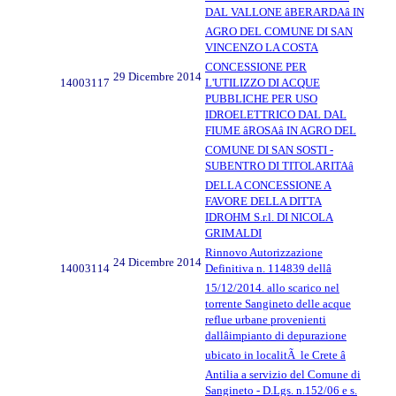
DAL VALLONE âBERARDAâ IN
AGRO DEL COMUNE DI SAN
VINCENZO LA COSTA
CONCESSIONE PER
29 Dicembre 2014
14003117
L'UTILIZZO DI ACQUE
PUBBLICHE PER USO
IDROELETTRICO DAL DAL
FIUME âROSAâ IN AGRO DEL
COMUNE DI SAN SOSTI -
SUBENTRO DI TITOLARITAâ
DELLA CONCESSIONE A
FAVORE DELLA DITTA
IDROHM S.r.l. DI NICOLA
GRIMALDI
Rinnovo Autorizzazione
24 Dicembre 2014
14003114
Definitiva n. 114839 dellâ
15/12/2014. allo scarico nel
torrente Sangineto delle acque
reflue urbane provenienti
dallâimpianto di depurazione
ubicato in localitÃ le Crete â
Antilia a servizio del Comune di
Sangineto - D.Lgs. n.152/06 e s.