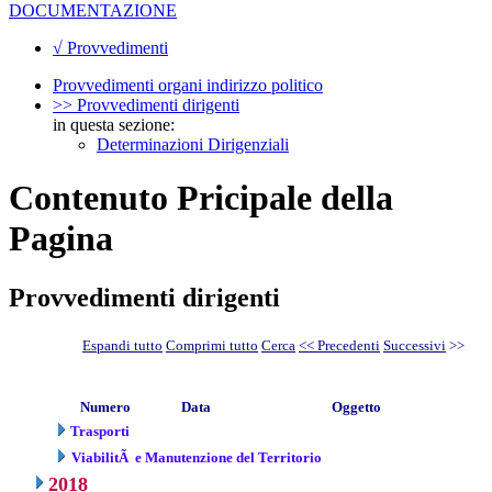
DOCUMENTAZIONE
√ Provvedimenti
Provvedimenti organi indirizzo politico
>> Provvedimenti dirigenti
in questa sezione:
Determinazioni Dirigenziali
Contenuto Pricipale della
Pagina
Provvedimenti dirigenti
Espandi tutto
Comprimi tutto
Cerca
<< Precedenti
Successivi
>>
Numero
Data
Oggetto
Trasporti
ViabilitÃ e Manutenzione del Territorio
2018