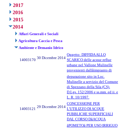
2017
2016
2015
2014
Affari Generali e Sociali
Agricoltura Caccia e Pesca
Ambiente e Demanio Idrico
Oggetto: DIFFIDA ALLO
30 Dicembre 2014
14003170
SCARICO delle acque reflue
urbane nel Vallone Mulinelle
provenienti dallâimpianto di
depurazione sito in Loc.
Mulinelle a servizio del Comune
di Spezzano della Sila (CS).
D.Lgs. 152/2006 e ss.mm. ed ii. e
L. R. 10/1997.
CONCESSIONE PER
29 Dicembre 2014
14003121
L'UTILIZZO DI ACQUE
PUBBLICHE SUPERFICIALI
DAL CORSO DâACQUA
âPOMETOâ PER USO IRRIGUO