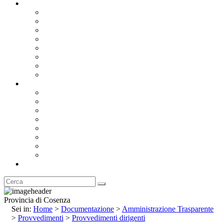
Documentazione
Albo Pretorio OnLine
Bandi e Avvisi di Gara
Concorsi e ricerca personale
Bilanci
Amministrazione Trasparente
Statuto
Regolamenti
Provincia
Stemma e Gonfalone
Palazzo della Provincia
Le Sedi della Provincia
Territorio
I Comuni
Enti e Istituzioni
Rubrica
Provincia di Cosenza
Sei in:
Home
>
Documentazione
>
Amministrazione Trasparente
>
Provvedimenti
>
Provvedimenti dirigenti