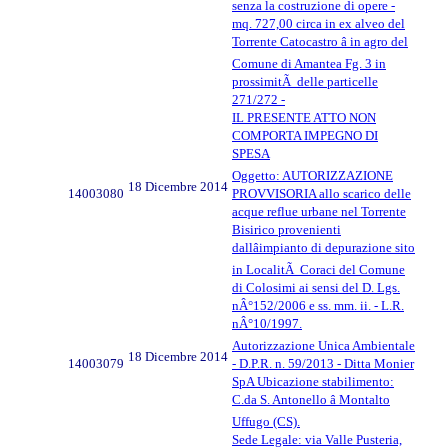
senza la costruzione di opere -
mq. 727,00 circa in ex alveo del
Torrente Catocastro â in agro del
Comune di Amantea Fg. 3 in
prossimitÃ delle particelle
271/272 -
IL PRESENTE ATTO NON
COMPORTA IMPEGNO DI
SPESA
Oggetto: AUTORIZZAZIONE
18 Dicembre 2014
14003080
PROVVISORIA allo scarico delle
acque reflue urbane nel Torrente
Bisirico provenienti
dallâimpianto di depurazione sito
in LocalitÃ Coraci del Comune
di Colosimi ai sensi del D. Lgs.
nÂ°152/2006 e ss. mm. ii. - L.R.
nÂ°10/1997.
Autorizzazione Unica Ambientale
18 Dicembre 2014
14003079
- D.P.R. n. 59/2013 - Ditta Monier
SpA Ubicazione stabilimento:
C.da S. Antonello â Montalto
Uffugo (CS).
Sede Legale: via Valle Pusteria,