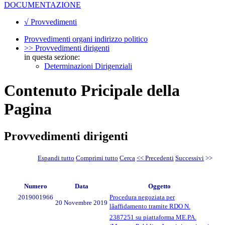
DOCUMENTAZIONE
√ Provvedimenti
Provvedimenti organi indirizzo politico
>> Provvedimenti dirigenti
in questa sezione:
Determinazioni Dirigenziali
Contenuto Pricipale della
Pagina
Provvedimenti dirigenti
Espandi tutto
Comprimi tutto
Cerca
<< Precedenti
Successivi
>>
Numero
Data
Oggetto
2019001966
Procedura negoziata per
20 Novembre 2019
lâaffidamento tramite RDO N.
2387251 su piattaforma ME.PA.