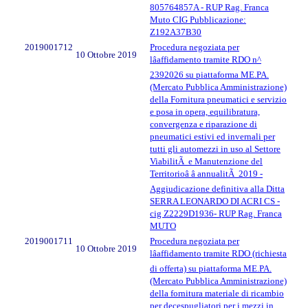
805764857A - RUP Rag. Franca
Muto CIG Pubblicazione:
Z192A37B30
2019001712
Procedura negoziata per
10 Ottobre 2019
lâaffidamento tramite RDO n^
2392026 su piattaforma ME.PA.
(Mercato Pubblica Amministrazione)
della Fornitura pneumatici e servizio
e posa in opera, equilibratura,
convergenza e riparazione di
pneumatici estivi ed invernali per
tutti gli automezzi in uso al Settore
ViabilitÃ e Manutenzione del
Territorioâ â annualitÃ 2019 -
Aggiudicazione definitiva alla Ditta
SERRA LEONARDO DI ACRI CS -
cig Z2229D1936- RUP Rag. Franca
MUTO
2019001711
Procedura negoziata per
10 Ottobre 2019
lâaffidamento tramite RDO (richiesta
di offerta) su piattaforma ME.PA.
(Mercato Pubblica Amministrazione)
della fornitura materiale di ricambio
per decespugliatori per i mezzi in