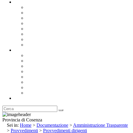
Documentazione
Albo Pretorio OnLine
Bandi e Avvisi di Gara
Concorsi e ricerca personale
Bilanci
Amministrazione Trasparente
Statuto
Regolamenti
Provincia
Stemma e Gonfalone
Palazzo della Provincia
Le Sedi della Provincia
Territorio
I Comuni
Enti e Istituzioni
Rubrica
Provincia di Cosenza
Sei in:
Home
>
Documentazione
>
Amministrazione Trasparente
>
Provvedimenti
>
Provvedimenti dirigenti