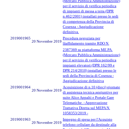
(Mercato Pubblica Amministrazione)
per il servizio di verifica periodica
di impianti di messa a terra (DPR
n.462/2001) installati presso le sedi
di competenza della Provincia di
Cosenza - Aggiudicazione
definitiva.
2019001965
Procedura negoziata per
20 Novembre 2019
lâaffidamento tramite RDO N.
2387369 su piattaforma ME.PA.
(Mercato Pubblica Amministrazione)
per il servizio di verifica periodica
impianti elevatori (DPR 162/99 e
DPR 214/2010) installati presso le
sedi della Provincia di Cosenza -
Aggiudicazione definitiva
2019001964
Acquisizione di n.10 (dieci) giornate
20 Novembre 2019
di assistenza tecnica aggiuntive per
suite Alice Appalti e Portale Gare
Telematiche. - Approvazione
Trattativa Diretta sul MEPA N.
1058353/2019 -
2019001963
Impegno di spesa per l'Acquisto
20 Novembre 2019
telefono cellulare da destinale alla