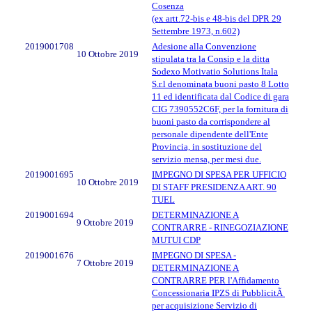
Cosenza
(ex artt.72-bis e 48-bis del DPR 29
Settembre 1973, n.602)
2019001708
Adesione alla Convenzione
10 Ottobre 2019
stipulata tra la Consip e la ditta
Sodexo Motivatio Solutions Itala
S.r.l denominata buoni pasto 8 Lotto
11 ed identificata dal Codice di gara
CIG 7390552C6F, per la fornitura di
buoni pasto da corrispondere al
personale dipendente dell'Ente
Provincia, in sostituzione del
servizio mensa, per mesi due.
2019001695
IMPEGNO DI SPESA PER UFFICIO
10 Ottobre 2019
DI STAFF PRESIDENZA ART. 90
TUEL
2019001694
DETERMINAZIONE A
9 Ottobre 2019
CONTRARRE - RINEGOZIAZIONE
MUTUI CDP
2019001676
IMPEGNO DI SPESA -
7 Ottobre 2019
DETERMINAZIONE A
CONTRARRE PER l'Affidamento
Concessionaria IPZS di PubblicitÃ
per acquisizione Servizio di