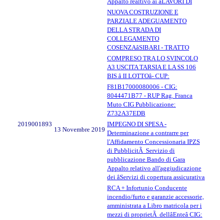
Appalto realtivo ai âLAVORI DI
NUOVA COSTRUZIONE E
PARZIALE ADEGUAMENTO
DELLA STRADA DI
COLLEGAMENTO
COSENZAâSIBARI - TRATTO
COMPRESO TRA LO SVINCOLO
A3 USCITA TARSIA E LA SS 106
BIS â II LOTTOâ- CUP:
F81B17000080006 - CIG:
8044471B77 - RUP Rag. Franca
Muto CIG Pubblicazione:
Z732A37EDB
2019001893
IMPEGNO DI SPESA -
13 Novembre 2019
Determinazione a contrarre per
l'Affidamento Concessionaria IPZS
di PubblicitÃ Servizio di
pubblicazione Bando di Gara
Appalto relativo all'aggiudicazione
dei âServizi di copertura assicurativa
RCA + Infortunio Conducente
incendio/furto e garanzie accessorie,
amministrata a Libro matricola per i
mezzi di proprietÃ dellâEnteâ CIG: