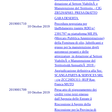
dotazione al Settore ViabilitÃ e
Manutenzione del Territorio. - CIG
ZB529AF683. PRESA DâATTO
GARA DESERTA.
2019001710
Procedura negoziata per
10 Ottobre 2019
lâaffidamento tramite RDO n^
2391797 su piattaforma ME.PA.
(Mercato Pubblica Amministrazione)
della Fornitura di olio, lubrificanti e
grasso per la manutenzione degli
automezzi pesanti e delle
attrezzature, in dotazione al Settore
ViabilitÃ e Manutenzione del
Territorioââ AnnualitÃ 2019 -
Aggiudicazione definitiva alla Soc.
SCANGA PARTS & SERVICES SRL
- cig ZCC29D1311- RUP Rag.
Franca MUTO
2019001709
Presa atto di pignoramernto dei
10 Ottobre 2019
crediti verso terzi emesso
dall'Agenzia delle Entrate â
Riscossione â Agente della
Riscossione per la Provincia di