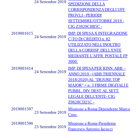
24 Settembre 2019
SPEDIZIONE DELLA
CORRISPONDENZA DEGLI UFF.
PROV.LI - PERIODI
SETTEMBRE/OTTOBRE 2019 -
CIG Z3929C8B5C -
2019001615
IMP. DI SPESA X INTEGRAZIONE
24 Settembre 2019
C\TO DI CREDITO n. 82
UTILIZZATO NELL'INOLTRO
DELLA CORRISP. DELL'ENTE
MEDIANTE L'AFFR. POSTALE FP
3000.
2019001614
IMP. DI SPESA PER RINN. ABB. -
24 Settembre 2019
ANNO 2019 - (ABB.TRIENNALE
2018/2020) AL "DEJURE TOP
MAJOR" + n. 3 FIRME DIGITALI E
PUBBL. DIV. DEST. AL SETT.
LEGALE DELL'ENTE- CIG
Z9628CD21C -
2019001597
Missione a Roma Dipendente Marco
23 Settembre 2019
Cino.
2019001596
Missione a Roma Presidente
23 Settembre 2019
Francesco Antonio Iacucci