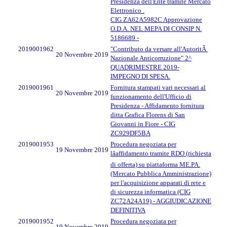
Presidenza dell'Ente tramite Mercato
Elettronico .
CIG ZA62A5982C Approvazione
O.D.A. NEL MEPA DI CONSIP N.
5186689 -
2019001962
"Contributo da versare all'AutoritÃ
20 Novembre 2019
Nazionale Anticorruzione" 2^
QUADRIMESTRE 2019-
IMPEGNO DI SPESA.
2019001961
Fornitura stampati vari necessari al
20 Novembre 2019
funzionamento dell'Ufficio di
Presidenza - Affidamento fornitura
ditta Grafica Florens di San
Giovanni in Fiore - CIG
ZC929DF5BA
2019001953
Procedura negoziata per
19 Novembre 2019
lâaffidamento tramite RDO (richiesta
di offerta) su piattaforma ME.PA.
(Mercato Pubblica Amministrazione)
per l'acquisizione apparati di rete e
di sicurezza informatica (CIG
ZC72A24A19) - AGGIUDICAZIONE
DEFINITIVA
2019001952
Procedura negoziata per
19 Novembre 2019