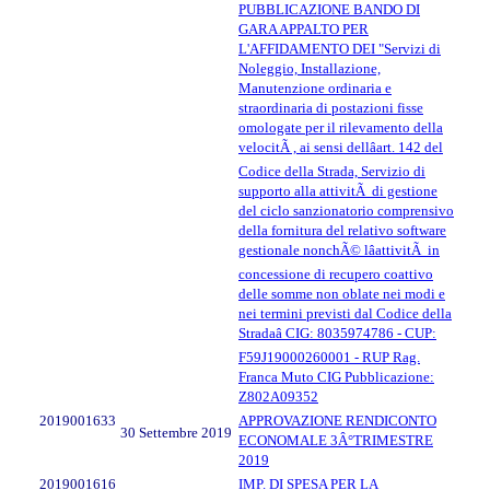
PUBBLICAZIONE BANDO DI
GARA APPALTO PER
L'AFFIDAMENTO DEI "Servizi di
Noleggio, Installazione,
Manutenzione ordinaria e
straordinaria di postazioni fisse
omologate per il rilevamento della
velocitÃ , ai sensi dellâart. 142 del
Codice della Strada, Servizio di
supporto alla attivitÃ di gestione
del ciclo sanzionatorio comprensivo
della fornitura del relativo software
gestionale nonchÃ© lâattivitÃ in
concessione di recupero coattivo
delle somme non oblate nei modi e
nei termini previsti dal Codice della
Stradaâ CIG: 8035974786 - CUP:
F59J19000260001 - RUP Rag.
Franca Muto CIG Pubblicazione:
Z802A09352
2019001633
APPROVAZIONE RENDICONTO
30 Settembre 2019
ECONOMALE 3Â°TRIMESTRE
2019
2019001616
IMP. DI SPESA PER LA