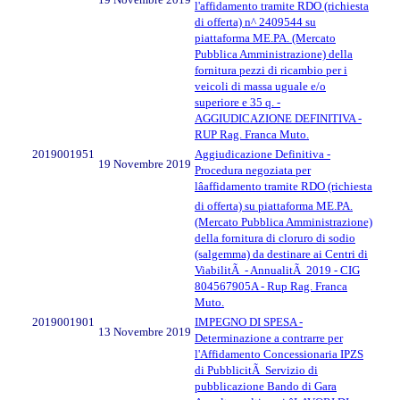
l'affidamento tramite RDO (richiesta
di offerta) n^ 2409544 su
piattaforma ME.PA. (Mercato
Pubblica Amministrazione) della
fornitura pezzi di ricambio per i
veicoli di massa uguale e/o
superiore e 35 q. -
AGGIUDICAZIONE DEFINITIVA -
RUP Rag. Franca Muto.
2019001951
Aggiudicazione Definitiva -
19 Novembre 2019
Procedura negoziata per
lâaffidamento tramite RDO (richiesta
di offerta) su piattaforma ME.PA.
(Mercato Pubblica Amministrazione)
della fornitura di cloruro di sodio
(salgemma) da destinare ai Centri di
ViabilitÃ - AnnualitÃ 2019 - CIG
804567905A - Rup Rag. Franca
Muto.
2019001901
IMPEGNO DI SPESA -
13 Novembre 2019
Determinazione a contrarre per
l'Affidamento Concessionaria IPZS
di PubblicitÃ Servizio di
pubblicazione Bando di Gara