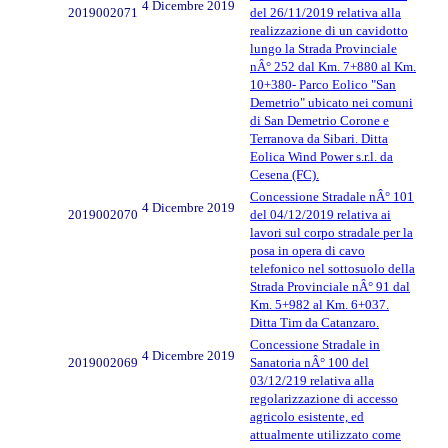
4 Dicembre 2019
2019002071
del 26/11/2019 relativa alla
realizzazione di un cavidotto
lungo la Strada Provinciale
nÂ° 252 dal Km. 7+880 al Km.
10+380- Parco Eolico "San
Demetrio" ubicato nei comuni
di San Demetrio Corone e
Terranova da Sibari. Ditta
Eolica Wind Power s.r.l. da
Cesena (FC).
Concessione Stradale nÂ° 101
4 Dicembre 2019
2019002070
del 04/12/2019 relativa ai
lavori sul corpo stradale per la
posa in opera di cavo
telefonico nel sottosuolo della
Strada Provinciale nÂ° 91 dal
Km. 5+982 al Km. 6+037.
Ditta Tim da Catanzaro.
Concessione Stradale in
4 Dicembre 2019
2019002069
Sanatoria nÂ° 100 del
03/12/219 relativa alla
regolarizzazione di accesso
agricolo esistente, ed
attualmente utilizzato come