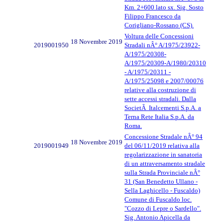
Km. 2+600 lato sx. Sig. Sosto
Filippo Francesco da
Corigliano-Rossano (CS).
Voltura delle Concessioni
18 Novembre 2019
2019001950
Stradali nÂ° A/1975/23922-
A/1975/20308-
A/1975/20309-A/1980/20310
- A/1975/20311 -
A/1975/25098 e 2007/00076
relative alla costruzione di
sette accessi stradali. Dalla
SocietÃ Italcementi S.p.A. a
Terna Rete Italia S.p.A. da
Roma.
Concessione Stradale nÂ° 94
18 Novembre 2019
2019001949
del 06/11/2019 relativa alla
regolarizzazione in sanatoria
di un attraversamento stradale
sulla Strada Provinciale nÂ°
31 (San Benedetto Ullano -
Sella Laghicello - Fuscaldo)
Comune di Fuscaldo loc.
"Cozzo di Lepre o Sardello".
Sig. Antonio Apicella da