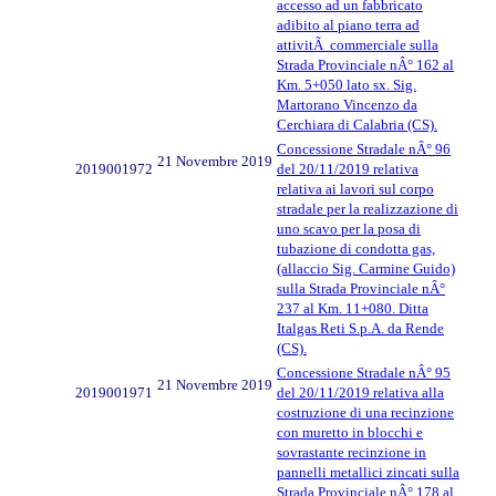
accesso ad un fabbricato
adibito al piano terra ad
attivitÃ commerciale sulla
Strada Provinciale nÂ° 162 al
Km. 5+050 lato sx. Sig.
Martorano Vincenzo da
Cerchiara di Calabria (CS).
Concessione Stradale nÂ° 96
21 Novembre 2019
2019001972
del 20/11/2019 relativa
relativa ai lavori sul corpo
stradale per la realizzazione di
uno scavo per la posa di
tubazione di condotta gas,
(allaccio Sig. Carmine Guido)
sulla Strada Provinciale nÂ°
237 al Km. 11+080. Ditta
Italgas Reti S.p.A. da Rende
(CS).
Concessione Stradale nÂ° 95
21 Novembre 2019
2019001971
del 20/11/2019 relativa alla
costruzione di una recinzione
con muretto in blocchi e
sovrastante recinzione in
pannelli metallici zincati sulla
Strada Provinciale nÂ° 178 al