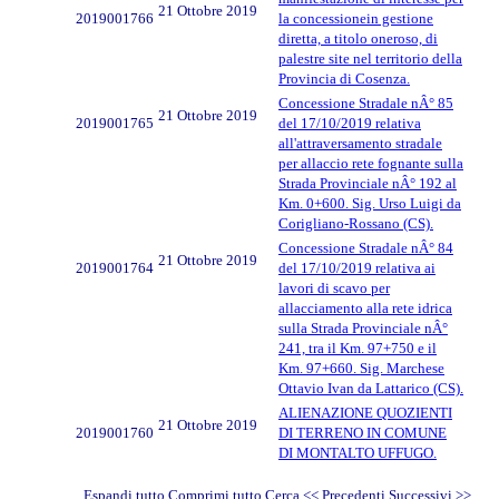
21 Ottobre 2019
2019001766
la concessionein gestione
diretta, a titolo oneroso, di
palestre site nel territorio della
Provincia di Cosenza.
Concessione Stradale nÂ° 85
21 Ottobre 2019
2019001765
del 17/10/2019 relativa
all'attraversamento stradale
per allaccio rete fognante sulla
Strada Provinciale nÂ° 192 al
Km. 0+600. Sig. Urso Luigi da
Corigliano-Rossano (CS).
Concessione Stradale nÂ° 84
21 Ottobre 2019
2019001764
del 17/10/2019 relativa ai
lavori di scavo per
allacciamento alla rete idrica
sulla Strada Provinciale nÂ°
241, tra il Km. 97+750 e il
Km. 97+660. Sig. Marchese
Ottavio Ivan da Lattarico (CS).
ALIENAZIONE QUOZIENTI
21 Ottobre 2019
2019001760
DI TERRENO IN COMUNE
DI MONTALTO UFFUGO.
Espandi tutto
Comprimi tutto
Cerca
<< Precedenti
Successivi
>>