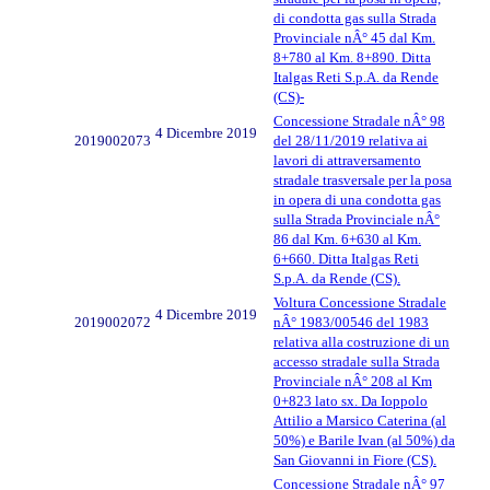
di condotta gas sulla Strada
Provinciale nÂ° 45 dal Km.
8+780 al Km. 8+890. Ditta
Italgas Reti S.p.A. da Rende
(CS)-
Concessione Stradale nÂ° 98
4 Dicembre 2019
2019002073
del 28/11/2019 relativa ai
lavori di attraversamento
stradale trasversale per la posa
in opera di una condotta gas
sulla Strada Provinciale nÂ°
86 dal Km. 6+630 al Km.
6+660. Ditta Italgas Reti
S.p.A. da Rende (CS).
Voltura Concessione Stradale
4 Dicembre 2019
2019002072
nÂ° 1983/00546 del 1983
relativa alla costruzione di un
accesso stradale sulla Strada
Provinciale nÂ° 208 al Km
0+823 lato sx. Da Ioppolo
Attilio a Marsico Caterina (al
50%) e Barile Ivan (al 50%) da
San Giovanni in Fiore (CS).
Concessione Stradale nÂ° 97