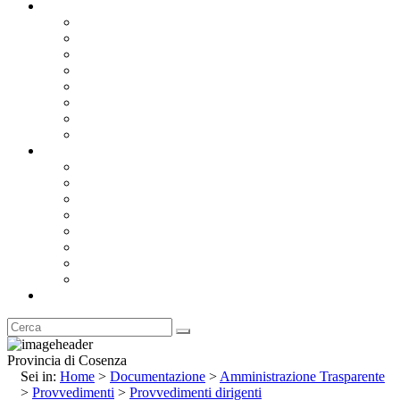
Documentazione
Albo Pretorio OnLine
Bandi e Avvisi di Gara
Concorsi e ricerca personale
Bilanci
Amministrazione Trasparente
Statuto
Regolamenti
Provincia
Stemma e Gonfalone
Palazzo della Provincia
Le Sedi della Provincia
Territorio
I Comuni
Enti e Istituzioni
Rubrica
Provincia di Cosenza
Sei in:
Home
>
Documentazione
>
Amministrazione Trasparente
>
Provvedimenti
>
Provvedimenti dirigenti