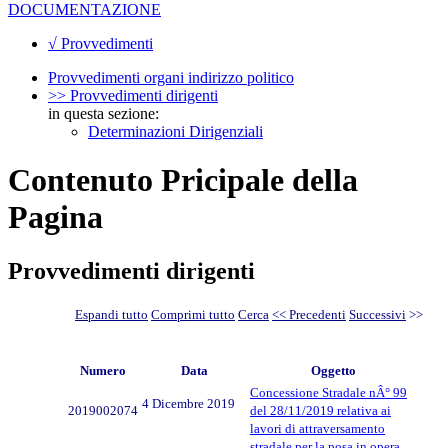
DOCUMENTAZIONE
√ Provvedimenti
Provvedimenti organi indirizzo politico
>> Provvedimenti dirigenti
in questa sezione:
Determinazioni Dirigenziali
Contenuto Pricipale della
Pagina
Provvedimenti dirigenti
Espandi tutto
Comprimi tutto
Cerca
<< Precedenti
Successivi
>>
Numero
Data
Oggetto
Concessione Stradale nÂ° 99
4 Dicembre 2019
2019002074
del 28/11/2019 relativa ai
lavori di attraversamento
stradale per la posa in opera,