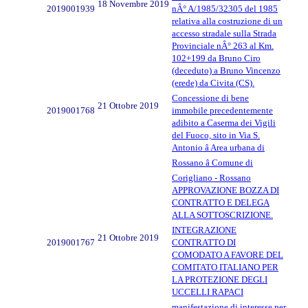
18 Novembre 2019
2019001939
nÂ° A/1985/32305 del 1985
relativa alla costruzione di un
accesso stradale sulla Strada
Provinciale nÂ° 263 al Km.
102+199 da Bruno Ciro
(deceduto) a Bruno Vincenzo
(erede) da Civita (CS).
Concessione di bene
21 Ottobre 2019
2019001768
immobile precedentemente
adibito a Caserma dei Vigili
del Fuoco, sito in Via S.
Antonio â Area urbana di
Rossano â Comune di
Corigliano - Rossano
APPROVAZIONE BOZZA DI
CONTRATTO E DELEGA
ALLA SOTTOSCRIZIONE.
INTEGRAZIONE
21 Ottobre 2019
2019001767
CONTRATTO DI
COMODATO A FAVORE DEL
COMITATO ITALIANO PER
LA PROTEZIONE DEGLI
UCCELLI RAPACI
manifestazione di interesse per