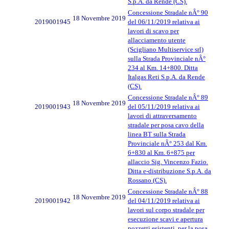
S.p.A. da Rende (CS).
Concessione Stradale nÂ° 90
18 Novembre 2019
2019001945
del 06/11/2019 relativa ai
lavori di scavo per
allacciamento utente
(Scigliano Multiservice srl)
sulla Strada Provinciale nÂ°
234 al Km. 14+800. Ditta
Italgas Reti S.p.A. da Rende
(CS).
Concessione Stradale nÂ° 89
18 Novembre 2019
2019001943
del 05/11/2019 relativa ai
lavori di attraversamento
stradale per posa cavo della
linea BT sulla Strada
Provinciale nÂ° 253 dal Km.
6+830 al Km. 6+875 per
allaccio Sig. Vincenzo Fazio.
Ditta e-distribuzione S.p.A. da
Rossano (CS).
Concessione Stradale nÂ° 88
18 Novembre 2019
2019001942
del 04/11/2019 relativa ai
lavori sul corpo stradale per
esecuzione scavi e apertura
pozzetti esistenti, per la posa