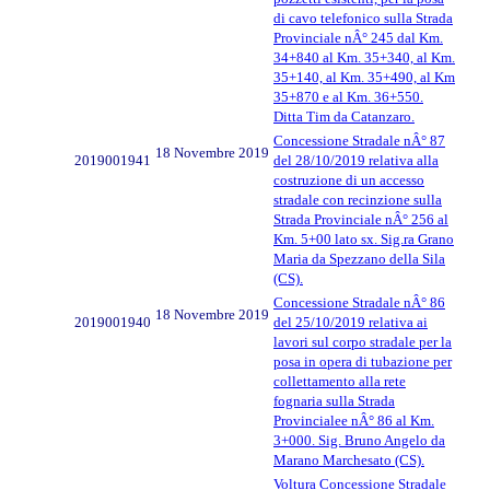
di cavo telefonico sulla Strada
Provinciale nÂ° 245 dal Km.
34+840 al Km. 35+340, al Km.
35+140, al Km. 35+490, al Km
35+870 e al Km. 36+550.
Ditta Tim da Catanzaro.
Concessione Stradale nÂ° 87
18 Novembre 2019
2019001941
del 28/10/2019 relativa alla
costruzione di un accesso
stradale con recinzione sulla
Strada Provinciale nÂ° 256 al
Km. 5+00 lato sx. Sig.ra Grano
Maria da Spezzano della Sila
(CS).
Concessione Stradale nÂ° 86
18 Novembre 2019
2019001940
del 25/10/2019 relativa ai
lavori sul corpo stradale per la
posa in opera di tubazione per
collettamento alla rete
fognaria sulla Strada
Provincialee nÂ° 86 al Km.
3+000. Sig. Bruno Angelo da
Marano Marchesato (CS).
Voltura Concessione Stradale