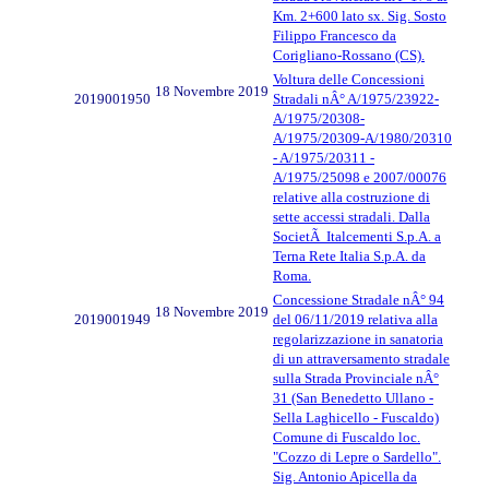
Km. 2+600 lato sx. Sig. Sosto
Filippo Francesco da
Corigliano-Rossano (CS).
Voltura delle Concessioni
18 Novembre 2019
2019001950
Stradali nÂ° A/1975/23922-
A/1975/20308-
A/1975/20309-A/1980/20310
- A/1975/20311 -
A/1975/25098 e 2007/00076
relative alla costruzione di
sette accessi stradali. Dalla
SocietÃ Italcementi S.p.A. a
Terna Rete Italia S.p.A. da
Roma.
Concessione Stradale nÂ° 94
18 Novembre 2019
2019001949
del 06/11/2019 relativa alla
regolarizzazione in sanatoria
di un attraversamento stradale
sulla Strada Provinciale nÂ°
31 (San Benedetto Ullano -
Sella Laghicello - Fuscaldo)
Comune di Fuscaldo loc.
"Cozzo di Lepre o Sardello".
Sig. Antonio Apicella da