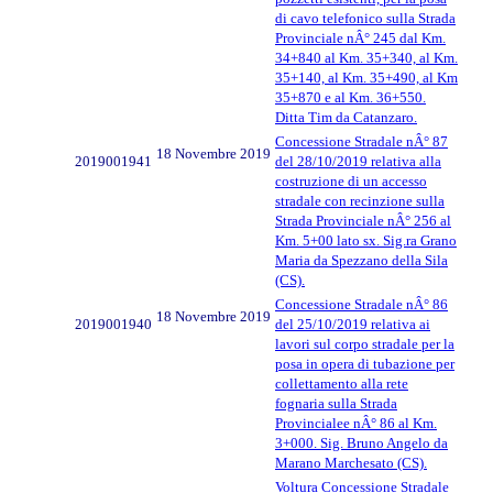
di cavo telefonico sulla Strada
Provinciale nÂ° 245 dal Km.
34+840 al Km. 35+340, al Km.
35+140, al Km. 35+490, al Km
35+870 e al Km. 36+550.
Ditta Tim da Catanzaro.
Concessione Stradale nÂ° 87
18 Novembre 2019
2019001941
del 28/10/2019 relativa alla
costruzione di un accesso
stradale con recinzione sulla
Strada Provinciale nÂ° 256 al
Km. 5+00 lato sx. Sig.ra Grano
Maria da Spezzano della Sila
(CS).
Concessione Stradale nÂ° 86
18 Novembre 2019
2019001940
del 25/10/2019 relativa ai
lavori sul corpo stradale per la
posa in opera di tubazione per
collettamento alla rete
fognaria sulla Strada
Provincialee nÂ° 86 al Km.
3+000. Sig. Bruno Angelo da
Marano Marchesato (CS).
Voltura Concessione Stradale