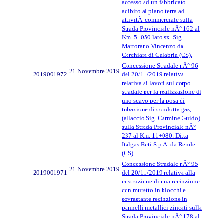
accesso ad un fabbricato
adibito al piano terra ad
attivitÃ commerciale sulla
Strada Provinciale nÂ° 162 al
Km. 5+050 lato sx. Sig.
Martorano Vincenzo da
Cerchiara di Calabria (CS).
Concessione Stradale nÂ° 96
21 Novembre 2019
2019001972
del 20/11/2019 relativa
relativa ai lavori sul corpo
stradale per la realizzazione di
uno scavo per la posa di
tubazione di condotta gas,
(allaccio Sig. Carmine Guido)
sulla Strada Provinciale nÂ°
237 al Km. 11+080. Ditta
Italgas Reti S.p.A. da Rende
(CS).
Concessione Stradale nÂ° 95
21 Novembre 2019
2019001971
del 20/11/2019 relativa alla
costruzione di una recinzione
con muretto in blocchi e
sovrastante recinzione in
pannelli metallici zincati sulla
Strada Provinciale nÂ° 178 al