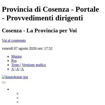
Provincia di Cosenza - Portale
- Provvedimenti dirigenti
Cosenza - La Provincia per Voi
Vai al contenuto
venerdì 07 agosto 2026 ore: 17.52
Mappa
Rss
Testo
|
Versione grafica
A
|
A
|
A
Governo
Presidente
Consiglio Provinciale
Consiglieri Delegati