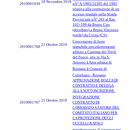
18 Novembre 2019
2019001939
nÂ° A/1985/32305 del 1985
relativa alla costruzione di un
accesso stradale sulla Strada
Provinciale nÂ° 263 al Km.
102+199 da Bruno Ciro
(deceduto) a Bruno Vincenzo
(erede) da Civita (CS).
Concessione di bene
21 Ottobre 2019
2019001768
immobile precedentemente
adibito a Caserma dei Vigili
del Fuoco, sito in Via S.
Antonio â Area urbana di
Rossano â Comune di
Corigliano - Rossano
APPROVAZIONE BOZZA DI
CONTRATTO E DELEGA
ALLA SOTTOSCRIZIONE.
INTEGRAZIONE
21 Ottobre 2019
2019001767
CONTRATTO DI
COMODATO A FAVORE DEL
COMITATO ITALIANO PER
LA PROTEZIONE DEGLI
UCCELLI RAPACI
manifestazione di interesse per