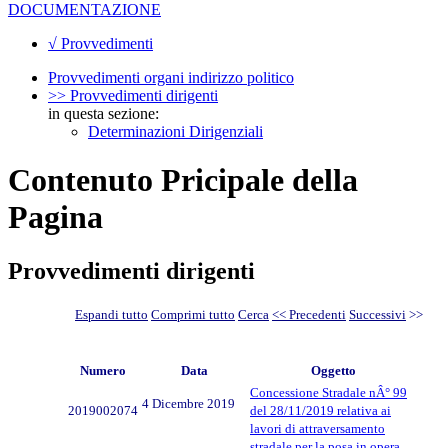
DOCUMENTAZIONE
√ Provvedimenti
Provvedimenti organi indirizzo politico
>> Provvedimenti dirigenti
in questa sezione:
Determinazioni Dirigenziali
Contenuto Pricipale della
Pagina
Provvedimenti dirigenti
Espandi tutto
Comprimi tutto
Cerca
<< Precedenti
Successivi
>>
Numero
Data
Oggetto
Concessione Stradale nÂ° 99
4 Dicembre 2019
2019002074
del 28/11/2019 relativa ai
lavori di attraversamento
stradale per la posa in opera,