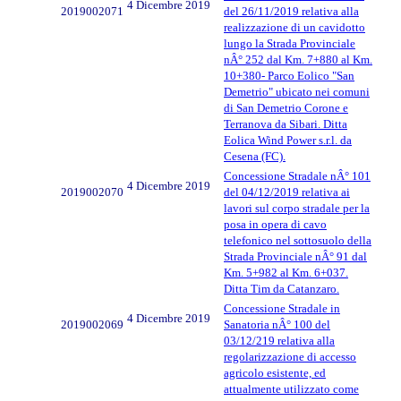
4 Dicembre 2019
2019002071
del 26/11/2019 relativa alla
realizzazione di un cavidotto
lungo la Strada Provinciale
nÂ° 252 dal Km. 7+880 al Km.
10+380- Parco Eolico "San
Demetrio" ubicato nei comuni
di San Demetrio Corone e
Terranova da Sibari. Ditta
Eolica Wind Power s.r.l. da
Cesena (FC).
Concessione Stradale nÂ° 101
4 Dicembre 2019
2019002070
del 04/12/2019 relativa ai
lavori sul corpo stradale per la
posa in opera di cavo
telefonico nel sottosuolo della
Strada Provinciale nÂ° 91 dal
Km. 5+982 al Km. 6+037.
Ditta Tim da Catanzaro.
Concessione Stradale in
4 Dicembre 2019
2019002069
Sanatoria nÂ° 100 del
03/12/219 relativa alla
regolarizzazione di accesso
agricolo esistente, ed
attualmente utilizzato come