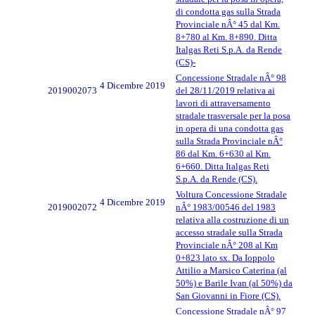
di condotta gas sulla Strada
Provinciale nÂ° 45 dal Km.
8+780 al Km. 8+890. Ditta
Italgas Reti S.p.A. da Rende
(CS)-
Concessione Stradale nÂ° 98
4 Dicembre 2019
2019002073
del 28/11/2019 relativa ai
lavori di attraversamento
stradale trasversale per la posa
in opera di una condotta gas
sulla Strada Provinciale nÂ°
86 dal Km. 6+630 al Km.
6+660. Ditta Italgas Reti
S.p.A. da Rende (CS).
Voltura Concessione Stradale
4 Dicembre 2019
2019002072
nÂ° 1983/00546 del 1983
relativa alla costruzione di un
accesso stradale sulla Strada
Provinciale nÂ° 208 al Km
0+823 lato sx. Da Ioppolo
Attilio a Marsico Caterina (al
50%) e Barile Ivan (al 50%) da
San Giovanni in Fiore (CS).
Concessione Stradale nÂ° 97