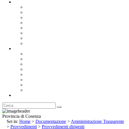
Documentazione
Albo Pretorio OnLine
Bandi e Avvisi di Gara
Concorsi e ricerca personale
Bilanci
Amministrazione Trasparente
Statuto
Regolamenti
Provincia
Stemma e Gonfalone
Palazzo della Provincia
Le Sedi della Provincia
Territorio
I Comuni
Enti e Istituzioni
Rubrica
Provincia di Cosenza
Sei in:
Home
>
Documentazione
>
Amministrazione Trasparente
>
Provvedimenti
>
Provvedimenti dirigenti