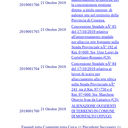
21 Ottobre 2019
2019001766
la concessionein gestione
diretta, a titolo oneroso, di
palestre site nel territorio della
Provincia di Cosenza.
Concessione Stradale nÂ° 85
21 Ottobre 2019
2019001765
del 17/10/2019 relativa
all'attraversamento stradale
per allaccio rete fognante sulla
Strada Provinciale nÂ° 192 al
Km. 0+600. Sig. Urso Luigi da
Corigliano-Rossano (CS).
Concessione Stradale nÂ° 84
21 Ottobre 2019
2019001764
del 17/10/2019 relativa ai
lavori di scavo per
allacciamento alla rete idrica
sulla Strada Provinciale nÂ°
241, tra il Km. 97+750 e il
Km. 97+660. Sig. Marchese
Ottavio Ivan da Lattarico (CS).
ALIENAZIONE QUOZIENTI
21 Ottobre 2019
2019001760
DI TERRENO IN COMUNE
DI MONTALTO UFFUGO.
Espandi tutto
Comprimi tutto
Cerca
<< Precedenti
Successivi
>>