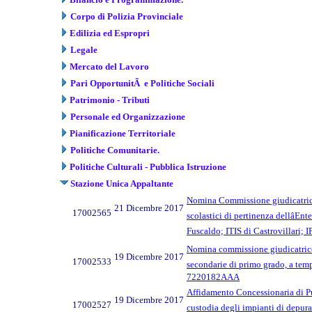
Corpo di Polizia Provinciale
Edilizia ed Espropri
Legale
Mercato del Lavoro
Pari OpportunitÃ e Politiche Sociali
Patrimonio - Tributi
Personale ed Organizzazione
Pianificazione Territoriale
Politiche Comunitarie.
Politiche Culturali - Pubblica Istruzione
Stazione Unica Appaltante
Nomina Commissione giudicatrice de
21 Dicembre 2017
17002565
scolastici di pertinenza dellâE
Fuscaldo; ITIS di Castrovillari; IPS
Nomina commissione giudicatrice pe
19 Dicembre 2017
17002533
secondarie di primo grado, a tem
7220182AAA
Affidamento Concessionaria di Pu
19 Dicembre 2017
17002527
custodia degli impianti di depur