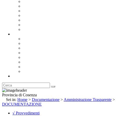
Bandi e Avvisi di Gara
Concorsi e ricerca personale
Bilanci
Amministrazione Trasparente
Statuto
Regolamenti
Provincia
Stemma e Gonfalone
Palazzo della Provincia
Le Sedi della Provincia
Territorio
I Comuni
Enti e Istituzioni
Rubrica
Provincia di Cosenza
Sei in:
Home
>
Documentazione
>
Amministrazione Trasparente
>
DOCUMENTAZIONE
√ Provvedimenti