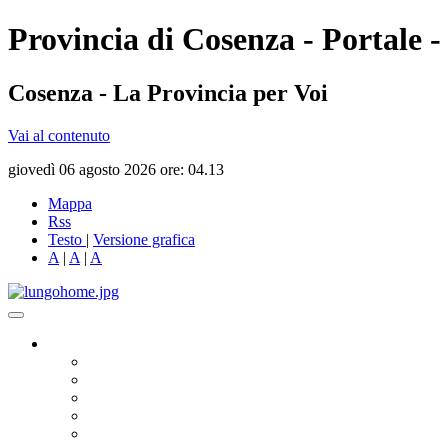
Provincia di Cosenza - Portale -
Cosenza - La Provincia per Voi
Vai al contenuto
giovedì 06 agosto 2026 ore: 04.13
Mappa
Rss
Testo
|
Versione grafica
A
|
A
|
A
Governo
Presidente
Consiglio Provinciale
Consiglieri Delegati
Assemblea dei Sindaci
Commissioni Consiliari