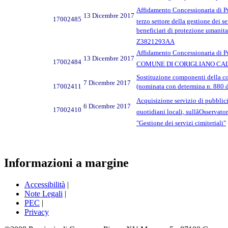
Affidamento Concessionaria di P
13 Dicembre 2017
17002485
terzo settore della gestione dei s
beneficiari di protezione umanita
Z3821293AA
Affidamento Concessionaria di P
13 Dicembre 2017
17002484
COMUNE DI CORIGLIANO CALABR
Sostituzione componenti della co
7 Dicembre 2017
17002411
(nominata con determina n. 880 
Acquisizione servizio di pubblici
6 Dicembre 2017
17002410
quotidiani locali, sullâOsservat
"Gestione dei servizi cimiteriali"
Informazioni a margine
Accessibilità
|
Note Legali
|
PEC
|
Privacy