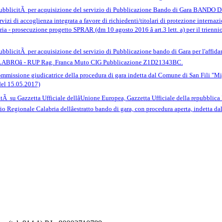
ubblicitÃ per acquisizione del servizio di Pubblicazione Bando di Gara BANDO DI 
ervizi di accoglienza integrata a favore di richiedenti/titolari di protezione internaz
ria - prosecuzione progetto SPRAR (dm 10 agosto 2016 â art.3 lett. a) per il trie
ubblicitÃ per acquisizione del servizio di Pubblicazione bando di Gara per l'af
Oâ - RUP Rag. Franca Muto CIG Pubblicazione Z1D21343BC.
mmissione giudicatrice della procedura di gara indetta dal Comune di San Fili "Mig
del 15.05.2017)
tÃ su Gazzetta Ufficiale dellâUnione Europea, Gazzetta Ufficiale della repubblica I
orio Regionale Calabria dellâestratto bando di gara, con procedura aperta, indetta 