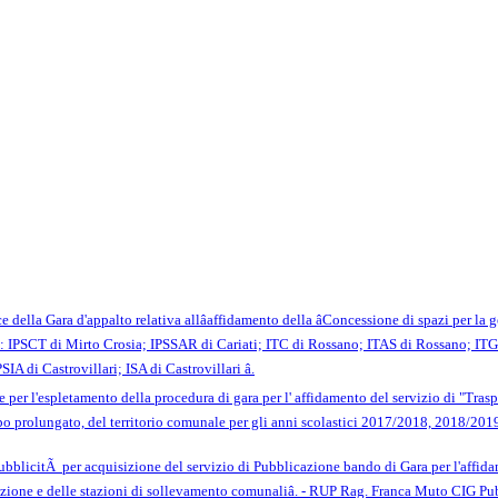
lla Gara d'appalto relativa allâaffidamento della âConcessione di spazi per la ge
nte: IPSCT di Mirto Crosia; IPSSAR di Cariati; ITC di Rossano; ITAS di Rossano; ITG
IA di Castrovillari; ISA di Castrovillari â.
r l'espletamento della procedura di gara per l' affidamento del servizio di "Traspor
po prolungato, del territorio comunale per gli anni scolastici 2017/2018, 2018/20
bblicitÃ per acquisizione del servizio di Pubblicazione bando di Gara per l'affida
azione e delle stazioni di sollevamento comunaliâ. - RUP Rag. Franca Muto CIG