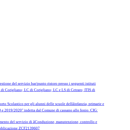
stione del servizio bar/punto ristoro presso i seguenti istituti
 di Corigliano; LC di Corigliano; LC e LS di Cetraro; ITIS di
to Scolastico per gli alunni delle scuole dellâinfanzia, primarie e
19 e 2019/2020" indetta dal Comune di cassano allo Ionio. CIG:
mento del servizio di âConduzione, manutenzione, controllo e
 Pubblicazione ZCF2139607