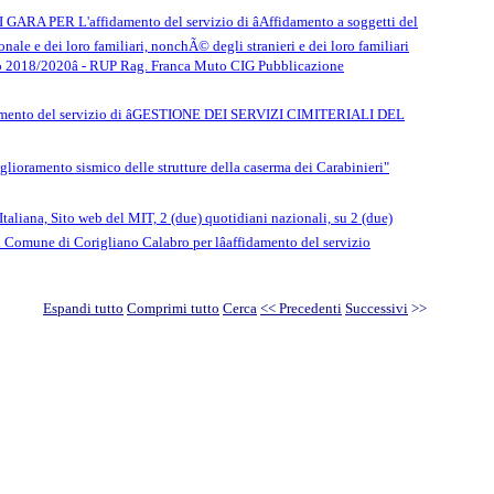
GARA PER L'affidamento del servizio di âAffidamento a soggetti del
ionale e dei loro familiari, nonchÃ© degli stranieri e dei loro familiari
nnio 2018/2020â - RUP Rag. Franca Muto CIG Pubblicazione
fidamento del servizio di âGESTIONE DEI SERVIZI CIMITERIALI DEL
lioramento sismico delle strutture della caserma dei Carabinieri"
taliana, Sito web del MIT, 2 (due) quotidiani nazionali, su 2 (due)
dal Comune di Corigliano Calabro per lâaffidamento del servizio
Espandi tutto
Comprimi tutto
Cerca
<< Precedenti
Successivi
>>