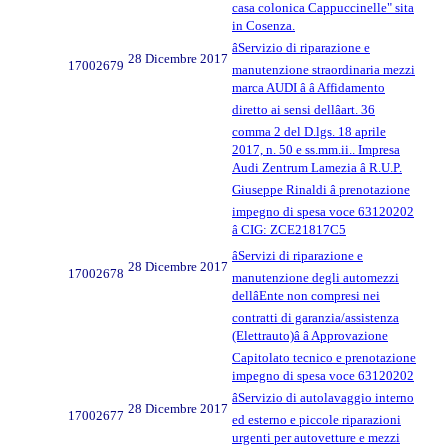
casa colonica Cappuccinelle" sita
in Cosenza.
âServizio di riparazione e
28 Dicembre 2017
17002679
manutenzione straordinaria mezzi
marca AUDI â â Affidamento
diretto ai sensi dellâart. 36
comma 2 del D.lgs. 18 aprile
2017, n. 50 e ss.mm.ii.. Impresa
Audi Zentrum Lamezia â R.U.P.
Giuseppe Rinaldi â prenotazione
impegno di spesa voce 63120202
â CIG: ZCE21817C5
âServizi di riparazione e
28 Dicembre 2017
17002678
manutenzione degli automezzi
dellâEnte non compresi nei
contratti di garanzia/assistenza
(Elettrauto)â â Approvazione
Capitolato tecnico e prenotazione
impegno di spesa voce 63120202
âServizio di autolavaggio interno
28 Dicembre 2017
17002677
ed esterno e piccole riparazioni
urgenti per autovetture e mezzi