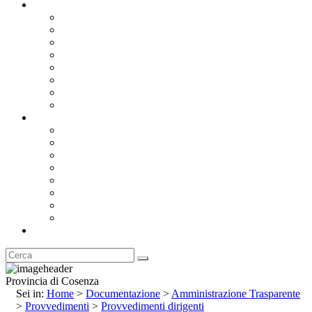
Documentazione
Albo Pretorio OnLine
Bandi e Avvisi di Gara
Concorsi e ricerca personale
Bilanci
Amministrazione Trasparente
Statuto
Regolamenti
Provincia
Stemma e Gonfalone
Palazzo della Provincia
Le Sedi della Provincia
Territorio
I Comuni
Enti e Istituzioni
Rubrica
Provincia di Cosenza
Sei in:
Home
>
Documentazione
>
Amministrazione Trasparente
>
Provvedimenti
>
Provvedimenti dirigenti