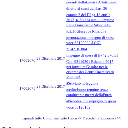
pesanti dellâEnteâ â Affidamento
diretto ai sensi dellâart. 36
comma 2 del D.lgs. 18 aprile
2017, n. 50 e ss.mm.ii.. Impresa
Reda Francesco e Silvio srl â
R.U.P. Giuseppe Rinaldi â
prenotazione impegno di spesa
voce 63120202 â CIG:
ZC42181804
Impegno di spesa di â¬ 42.576,51
28 Dicembre 2017
17002676
Cap. 63110201 Bilancio 2017,
per fornitura Gasolio per le
cisterne dei Centri Operativi di
ViabilitÃ ,
âServizio noleggio a
28 Dicembre 2017
17002675
medio/lungo termine senza
conducente mezzi dellâEnteâ
âPrenotazione impegno di spesa
voce 63120102
Espandi tutto
Comprimi tutto
Cerca
<< Precedenti
Successivi
>>