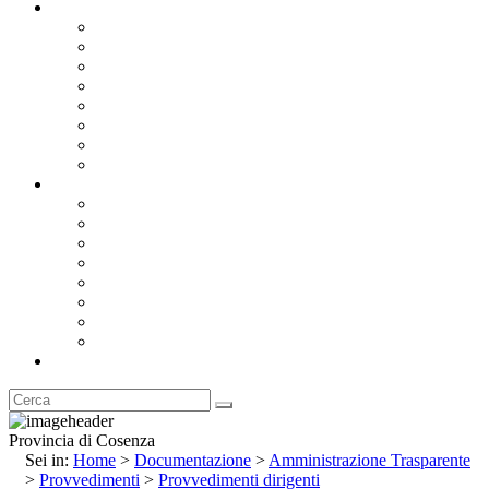
Documentazione
Albo Pretorio OnLine
Bandi e Avvisi di Gara
Concorsi e ricerca personale
Bilanci
Amministrazione Trasparente
Statuto
Regolamenti
Provincia
Stemma e Gonfalone
Palazzo della Provincia
Le Sedi della Provincia
Territorio
I Comuni
Enti e Istituzioni
Rubrica
Provincia di Cosenza
Sei in:
Home
>
Documentazione
>
Amministrazione Trasparente
>
Provvedimenti
>
Provvedimenti dirigenti