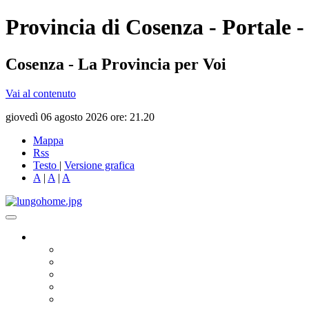
Provincia di Cosenza - Portale -
Cosenza - La Provincia per Voi
Vai al contenuto
giovedì 06 agosto 2026 ore: 21.20
Mappa
Rss
Testo
|
Versione grafica
A
|
A
|
A
Governo
Presidente
Consiglio Provinciale
Consiglieri Delegati
Assemblea dei Sindaci
Commissioni Consiliari