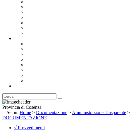
Bandi e Avvisi di Gara
Concorsi e ricerca personale
Bilanci
Amministrazione Trasparente
Statuto
Regolamenti
Provincia
Stemma e Gonfalone
Palazzo della Provincia
Le Sedi della Provincia
Territorio
I Comuni
Enti e Istituzioni
Rubrica
Provincia di Cosenza
Sei in:
Home
>
Documentazione
>
Amministrazione Trasparente
>
DOCUMENTAZIONE
√ Provvedimenti