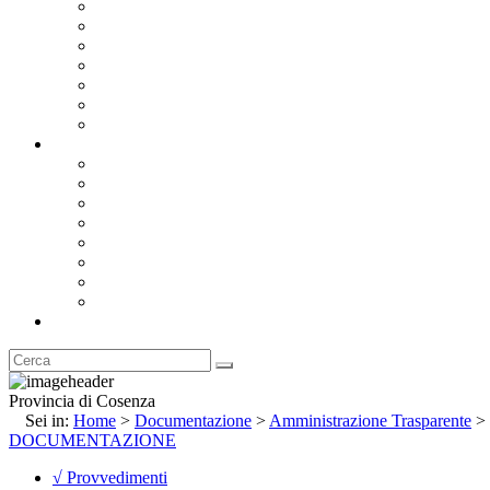
Bandi e Avvisi di Gara
Concorsi e ricerca personale
Bilanci
Amministrazione Trasparente
Statuto
Regolamenti
Provincia
Stemma e Gonfalone
Palazzo della Provincia
Le Sedi della Provincia
Territorio
I Comuni
Enti e Istituzioni
Rubrica
Provincia di Cosenza
Sei in:
Home
>
Documentazione
>
Amministrazione Trasparente
>
DOCUMENTAZIONE
√ Provvedimenti