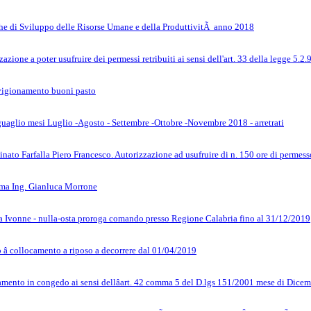
he di Sviluppo delle Risorse Umane e della ProduttivitÃ anno 2018
azione a poter usufruire dei permessi retribuiti ai sensi dell'art. 33 della legge 5.2
vigionamento buoni pasto
guaglio mesi Luglio -Agosto - Settembre -Ottobre -Novembre 2018 - arretrati
to Farfalla Piero Francesco. Autorizzazione ad usufruire di n. 150 ore di permesso r
oma Ing. Gianluca Morrone
 Ivonne - nulla-osta proroga comando presso Regione Calabria fino al 31/12/2019
â collocamento a riposo a decorrere dal 01/04/2019
amento in congedo ai sensi dellâart. 42 comma 5 del D.lgs 151/2001 mese di Dice