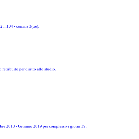
.92 n.104 - comma 3(tre).
etribuito per diritto allo studio.
mbre 2018 - Gennaio 2019 per complessivi giorni 39.