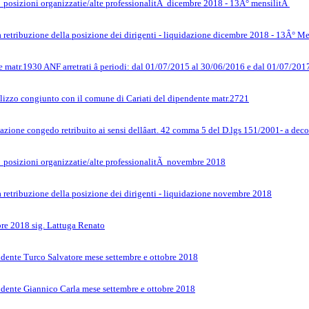
 posizioni organizzatie/alte professionalitÃ dicembre 2018 - 13Â° mensilitÃ
 retribuzione della posizione dei dirigenti - liquidazione dicembre 2018 - 13Â° M
matr.1930 ANF arretrati â periodi: dal 01/07/2015 al 30/06/2016 e dal 01/07/201
ilizzo congiunto con il comune di Cariati del dipendente matr.2721
sazione congedo retribuito ai sensi dellâart. 42 comma 5 del D.lgs 151/2001- a de
 posizioni organizzatie/alte professionalitÃ novembre 2018
 retribuzione della posizione dei dirigenti - liquidazione novembre 2018
bre 2018 sig. Lattuga Renato
dente Turco Salvatore mese settembre e ottobre 2018
dente Giannico Carla mese settembre e ottobre 2018