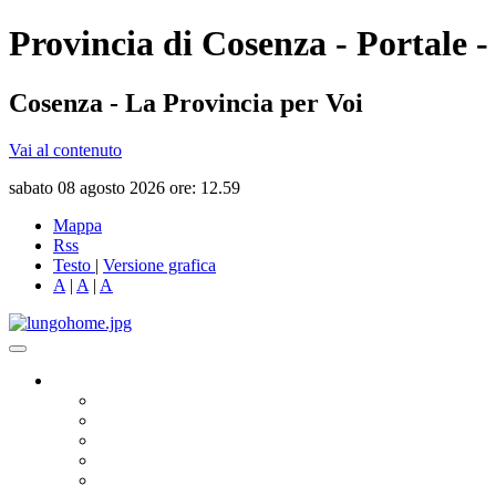
Provincia di Cosenza - Portale -
Cosenza - La Provincia per Voi
Vai al contenuto
sabato 08 agosto 2026 ore: 12.59
Mappa
Rss
Testo
|
Versione grafica
A
|
A
|
A
Governo
Presidente
Consiglio Provinciale
Consiglieri Delegati
Assemblea dei Sindaci
Commissioni Consiliari