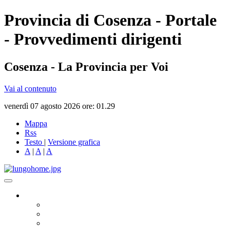
Provincia di Cosenza - Portale
- Provvedimenti dirigenti
Cosenza - La Provincia per Voi
Vai al contenuto
venerdì 07 agosto 2026 ore: 01.29
Mappa
Rss
Testo
|
Versione grafica
A
|
A
|
A
Governo
Presidente
Consiglio Provinciale
Consiglieri Delegati