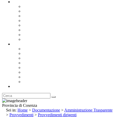
Documentazione
Albo Pretorio OnLine
Bandi e Avvisi di Gara
Concorsi e ricerca personale
Bilanci
Amministrazione Trasparente
Statuto
Regolamenti
Provincia
Stemma e Gonfalone
Palazzo della Provincia
Le Sedi della Provincia
Territorio
I Comuni
Enti e Istituzioni
Rubrica
Provincia di Cosenza
Sei in:
Home
>
Documentazione
>
Amministrazione Trasparente
>
Provvedimenti
>
Provvedimenti dirigenti