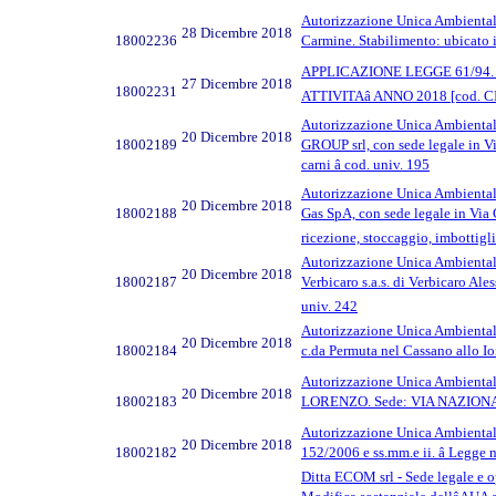
Autorizzazione Unica Ambientale a
28 Dicembre 2018
18002236
Carmine. Stabilimento: ubicato i
APPLICAZIONE LEGGE 61/94.
27 Dicembre 2018
18002231
ATTIVITAâ ANNO 2018 [cod. 
Autorizzazione Unica Ambientale ad
20 Dicembre 2018
18002189
GROUP srl, con sede legale in V
carni â cod. univ. 195
Autorizzazione Unica Ambientale a
20 Dicembre 2018
18002188
Gas SpA, con sede legale in Via
ricezione, stoccaggio, imbottigl
Autorizzazione Unica Ambientale ad
20 Dicembre 2018
18002187
Verbicaro s.a.s. di Verbicaro Ale
univ. 242
Autorizzazione Unica Ambientale a
20 Dicembre 2018
18002184
c.da Permuta nel Cassano allo Io
Autorizzazione Unica Ambientale a
20 Dicembre 2018
18002183
LORENZO. Sede: VIA NAZIONALE S.P
Autorizzazione Unica Ambientale 
20 Dicembre 2018
18002182
152/2006 e ss.mm.e ii. â Legg
Ditta ECOM srl - Sede legale e 