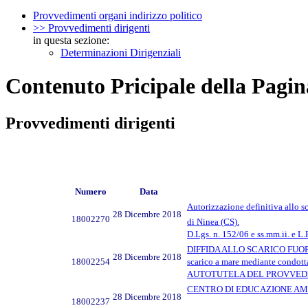
Provvedimenti organi indirizzo politico
>> Provvedimenti dirigenti
in questa sezione:
Determinazioni Dirigenziali
Contenuto Pricipale della Pagin
Provvedimenti dirigenti
Numero
Data
Autorizzazione definitiva allo 
28 Dicembre 2018
18002270
di Ninea (CS).
D.Lgs. n. 152/06 e ss.mm.ii. e L.
DIFFIDA ALLO SCARICO FUORI 
28 Dicembre 2018
18002254
scarico a mare mediante condott
AUTOTUTELA DEL PROVVEDIM
CENTRO DI EDUCAZIONE AMBIENT
28 Dicembre 2018
18002237