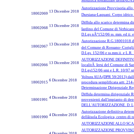
Modifica sostanziale dellâAUA
Autorizzazione Provvisoria allo 
13 Dicembre 2018
18002069
Dursiana-Laquani. Corpo idrico ri
Diffida allo scarico determina d
13 Dicembre 2018
18002068
Iardino del Comune di Verbi
D.Lgs nÂ°152/06 ss. mm. ed ii. e
Autorizzazione R.G.18001018 del
13 Dicembre 2018
18002067
del Comune di Rossano- Coriglian
D.Lgs. 152/06 e ss.mm.ii. e L.R. 
AUTORIZZAZIONE DEFINITIVA allo s
13 Dicembre 2018
18002066
localitÃ Iersi del Comune di Sa
D.Lgs152/06 smi e L.R. 10/97 s
Voltura AUA (DPR 59/2013) dalla
6 Dicembre 2018
18002015
procedura semplificata artt. 214
Determinazione Dirigenziale Re
Diffida determina dirigenziale 
4 Dicembre 2018
18001991
provenienti dall'impianto di
DELL'AUTORIZZAZIONE. D. Lgs n
Autorizzazione definitiva determ
4 Dicembre 2018
18001990
dellâisola Ecologica, centro d
AUTORIZZAZIONE ALLO SCARICO.
AUTORIZZAZIONE PROVVISORIA all
4 Dicembre 2018