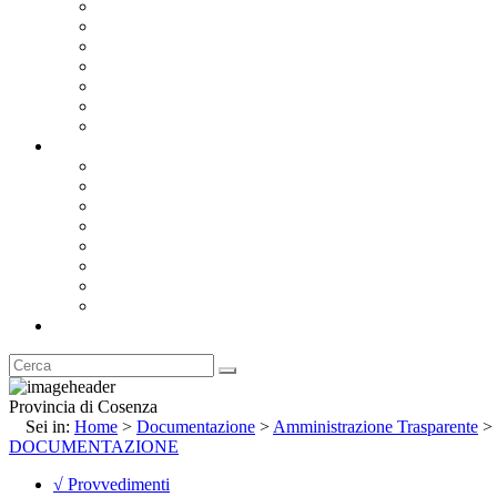
Bandi e Avvisi di Gara
Concorsi e ricerca personale
Bilanci
Amministrazione Trasparente
Statuto
Regolamenti
Provincia
Stemma e Gonfalone
Palazzo della Provincia
Le Sedi della Provincia
Territorio
I Comuni
Enti e Istituzioni
Rubrica
Provincia di Cosenza
Sei in:
Home
>
Documentazione
>
Amministrazione Trasparente
>
DOCUMENTAZIONE
√ Provvedimenti