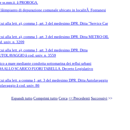
 e ss.mm.ii. â PROROGA.
impianto di depurazione comunale ubicato in localitÃ Fontanesi
cui alla lett. a), comma 1, art. 3 del medesimo DPR. Ditta "Service Car
di cui alla lett. a), comma 1, art. 3 del medesimo DPR. Ditta METRO OIL
. univ. n. 3209
cui alla lett. a), comma 1, art. 3 del medesimo DPR. Ditta
OLAVAGGIO â cod. univ. n. 3559
o a mare mediante condotta sottomarina dei reflui urbani
IFFIDA ALLO SCARICO FUORI TABELLA. Decreto Legislativo
i cui alla lett. a comma 1, art. 3 del medesimo DPR. Ditta Autolavaggio
lavaggio â cod. univ. 86
Espandi tutto
Comprimi tutto
Cerca
<< Precedenti
Successivi
>>