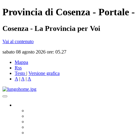
Provincia di Cosenza - Portale -
Cosenza - La Provincia per Voi
Vai al contenuto
sabato 08 agosto 2026 ore: 05.27
Mappa
Rss
Testo
|
Versione grafica
A
|
A
|
A
Governo
Presidente
Consiglio Provinciale
Consiglieri Delegati
Assemblea dei Sindaci
Commissioni Consiliari