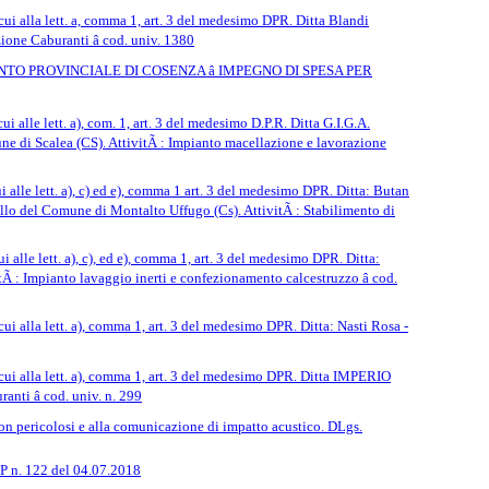
 cui alla lett. a, comma 1, art. 3 del medesimo DPR. Ditta Blandi
one Caburanti â cod. univ. 1380
TO PROVINCIALE DI COSENZA â IMPEGNO DI SPESA PER
ui alle lett. a), com. 1, art. 3 del medesimo D.P.R. Ditta G.I.G.A.
ne di Scalea (CS). AttivitÃ : Impianto macellazione e lavorazione
ui alle lett. a), c) ed e), comma 1 art. 3 del medesimo DPR. Ditta: Butan
lo del Comune di Montalto Uffugo (Cs). AttivitÃ : Stabilimento di
i alle lett. a), c), ed e), comma 1, art. 3 del medesimo DPR. Ditta:
tÃ : Impianto lavaggio inerti e confezionamento calcestruzzo â cod.
cui alla lett. a), comma 1, art. 3 del medesimo DPR. Ditta: Nasti Rosa -
i cui alla lett. a), comma 1, art. 3 del medesimo DPR. Ditta IMPERIO
ti â cod. univ. n. 299
on pericolosi e alla comunicazione di impatto acustico. DLgs.
AP n. 122 del 04.07.2018