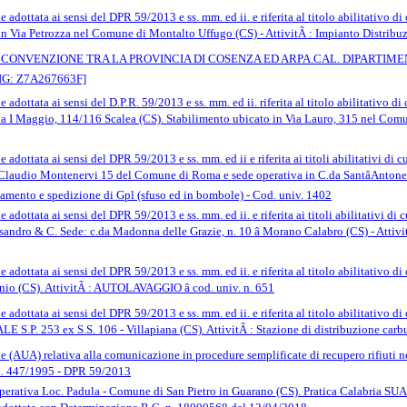
dottata ai sensi del DPR 59/2013 e ss. mm. ed ii. e riferita al titolo abilitativo di
n Via Petrozza nel Comune di Montalto Uffugo (CS) - AttivitÃ : Impianto Distribuzi
 CONVENZIONE TRA LA PROVINCIA DI COSENZA ED ARPA.CAL. DIPARTIMEN
CIG: Z7A267663F]
ottata ai sensi del D.P.R. 59/2013 e ss. mm. ed ii. riferita al titolo abilitativo di c
ia I Maggio, 114/116 Scalea (CS). Stabilimento ubicato in Via Lauro, 315 nel Comu
dottata ai sensi del DPR 59/2013 e ss. mm. ed ii e riferita ai titoli abilitativi di c
 Claudio Montenervi 15 del Comune di Roma e sede operativa in C.da SantâAntonel
iamento e spedizione di Gpl (sfuso ed in bombole) - Cod. univ. 1402
ottata ai sensi del DPR 59/2013 e ss. mm. ed ii. e riferita ai titoli abilitativi di cu
ssandro & C. Sede: c.da Madonna delle Grazie, n. 10 â Morano Calabro (CS) - Attivi
dottata ai sensi del DPR 59/2013 e ss. mm. ed ii. e riferita al titolo abilitativo di 
nio (CS). AttivitÃ : AUTOLAVAGGIO â cod. univ. n. 651
dottata ai sensi del DPR 59/2013 e ss. mm. ed ii. e riferita al titolo abilitativo d
. 253 ex S.S. 106 - Villapiana (CS). AttivitÃ : Stazione di distribuzione carburan
(AUA) relativa alla comunicazione in procedure semplificate di recupero rifiuti n
e n. 447/1995 - DPR 59/2013
operativa Loc. Padula - Comune di San Pietro in Guarano (CS). Pratica Calabria SU