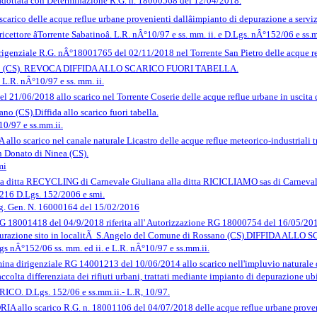
 adottata con Determinazione R.G. n. 18000568 del 12/04/2018.
scarico delle acque reflue urbane provenienti dallâimpianto di depurazione a serv
cettore âTorrente Sabatinoâ. L.R. nÂ°10/97 e ss. mm. ii. e D.Lgs. nÂ°152/06 e ss.m
irigenziale R.G. nÂ°18001765 del 02/11/2018 nel Torrente San Pietro delle acque ref
caro (CS). REVOCA DIFFIDA ALLO SCARICO FUORI TABELLA.
 L.R. nÂ°10/97 e ss. mm. ii.
 21/06/2018 allo scarico nel Torrente Coserie delle acque reflue urbane in uscita 
o (CS).Diffida allo scarico fuori tabella.
10/97 e ss.mm.ii.
carico nel canale naturale Licastro delle acque reflue meteorico-industriali tratt
n Donato di Ninea (CS).
mi
 ditta RECYCLING di Carnevale Giuliana alla ditta RICICLIAMO sas di Carnevale Gi
-216 D.Lgs. 152/2006 e smi.
g. Gen. N. 16000164 del 15/02/2016
RG 18001418 del 04/9/2018 riferita all' Autorizzazione RG 18000754 del 16/05/2018
 depurazione sito in localitÃ S.Angelo del Comune di Rossano (CS).DIFFIDA 
Â°152/06 ss. mm. ed ii. e L.R. nÂ°10/97 e ss.mm.ii.
ina dirigenziale RG 14001213 del 10/06/2014 allo scarico nell'impluvio naturale d
i raccolta differenziata dei rifiuti urbani, trattati mediante impianto di depurazio
 D.Lgs. 152/06 e ss.mm.ii.- L.R, 10/97.
o scarico R.G. n. 18001106 del 04/07/2018 delle acque reflue urbane provenient