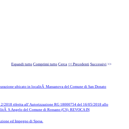
Espandi tutto
Comprimi tutto
Cerca
<< Precedenti
Successivi
>>
 depurazione ubicato in localitÃ Massanova del Comune di San Donato
iferita all' Autorizzazione RG 18000754 del 16/05/2018 allo
 localitÃ S.Angelo del Comune di Rossano (CS). REVOCA IN
ione ed Impegno di Spesa.