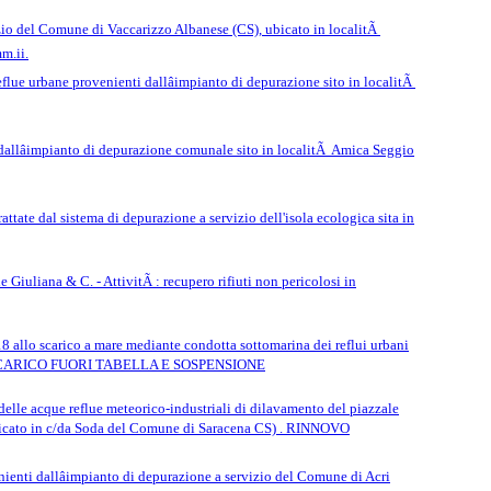
izio del Comune di Vaccarizzo Albanese (CS), ubicato in localitÃ
m.ii.
lue urbane provenienti dallâimpianto di depurazione sito in localitÃ
dallâimpianto di depurazione comunale sito in localitÃ Amica Seggio
ate dal sistema di depurazione a servizio dell'isola ecologica sita in
uliana & C. - AttivitÃ : recupero rifiuti non pericolosi in
 allo scarico a mare mediante condotta sottomarina dei reflui urbani
ALLO SCARICO FUORI TABELLA E SOSPENSIONE
elle acque reflue meteorico-industriali di dilavamento del piazzale
ne ubicato in c/da Soda del Comune di Saracena CS) . RINNOVO
i dallâimpianto di depurazione a servizio del Comune di Acri