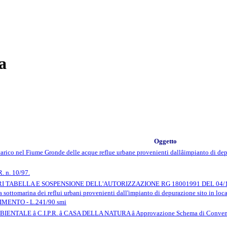
a
Oggetto
scarico nel Fiume Gronde delle acque reflue urbane provenienti dallâimpianto di
R. n. 10/97.
TABELLA E SOSPENSIONE DELL'AUTORIZZAZIONE RG 18001991 DEL 04/12/2018 r
a sottomarina dei reflui urbani provenienti dall'impianto di depurazione sito in
ENTO - L.241/90 smi
ALE â C.I.P.R. â CASA DELLA NATURA â Approvazione Schema di Convenz