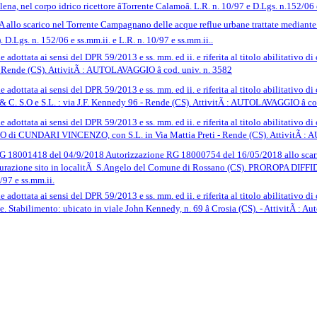
na, nel corpo idrico ricettore âTorrente Calamoâ. L.R. n. 10/97 e D.Lgs. n.152/06
 scarico nel Torrente Campagnano delle acque reflue urbane trattate mediante lâ
D.Lgs. n. 152/06 e ss.mm.ii. e L.R. n. 10/97 e ss.mm.ii..
dottata ai sensi del DPR 59/2013 e ss. mm. ed ii. e riferita al titolo abilitativo di 
 - Rende (CS). AttivitÃ : AUTOLAVAGGIO â cod. univ. n. 3582
adottata ai sensi del DPR 59/2013 e ss. mm. ed ii. e riferita al titolo abilitativo 
S.O e S.L. : via J.F. Kennedy 96 - Rende (CS). AttivitÃ : AUTOLAVAGGIO â cod
dottata ai sensi del DPR 59/2013 e ss. mm. ed ii. e riferita al titolo abilitativo di 
UNDARI VINCENZO, con S.L. in Via Mattia Preti - Rende (CS). AttivitÃ : AUT
RG 18001418 del 04/9/2018 Autorizzazione RG 18000754 del 16/05/2018 allo scaric
depurazione sito in localitÃ S.Angelo del Comune di Rossano (CS). PROROPA D
97 e ss.mm.ii.
dottata ai sensi del DPR 59/2013 e ss. mm. ed ii. e riferita al titolo abilitativo d
abilimento: ubicato in viale John Kennedy, n. 69 â Crosia (CS). - AttivitÃ : Auto