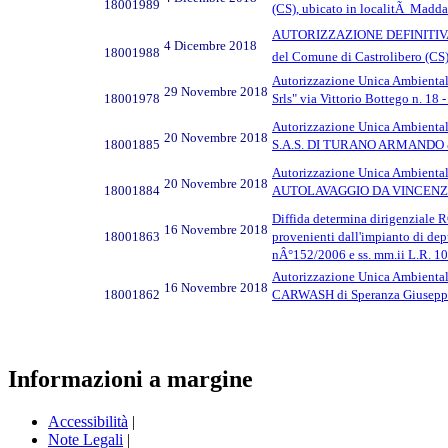
18001989
(CS), ubicato in localitÃ Maddale
AUTORIZZAZIONE DEFINITIVA allo
4 Dicembre 2018
18001988
del Comune di Castrolibero (CS). 
Autorizzazione Unica Ambientale a
29 Novembre 2018
18001978
Srls" via Vittorio Bottego n. 18
Autorizzazione Unica Ambientale 
20 Novembre 2018
18001885
S.A.S. DI TURANO ARMANDO & C. 
Autorizzazione Unica Ambientale a
20 Novembre 2018
18001884
AUTOLAVAGGIO DA VINCENZO di C
Diffida determina dirigenziale 
16 Novembre 2018
18001863
provenienti dall'impianto di 
nÂ°152/2006 e ss. mm.ii L.R. 10/
Autorizzazione Unica Ambientale a
16 Novembre 2018
18001862
CARWASH di Speranza Giuseppe. St
Informazioni a margine
Accessibilità
|
Note Legali
|