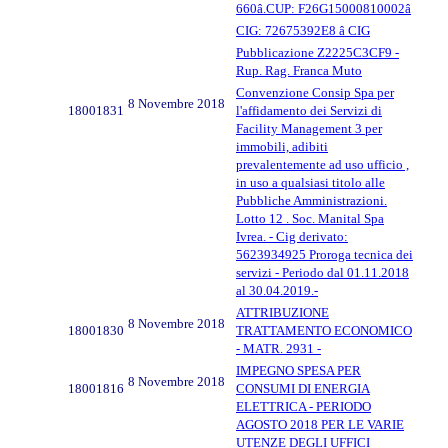
660â.CUP: F26G15000810002â
CIG: 72675392E8 â CIG
Pubblicazione Z2225C3CF9 -
Rup. Rag. Franca Muto
Convenzione Consip Spa per
8 Novembre 2018
18001831
l'affidamento dei Servizi di
Facility Management 3 per
immobili, adibiti
prevalentemente ad uso ufficio ,
in uso a qualsiasi titolo alle
Pubbliche Amministrazioni.
Lotto 12 . Soc. Manital Spa
Ivrea. - Cig derivato:
5623934925 Proroga tecnica dei
servizi - Periodo dal 01.11.2018
al 30.04.2019.-
ATTRIBUZIONE
8 Novembre 2018
18001830
TRATTAMENTO ECONOMICO
- MATR. 2931 -
IMPEGNO SPESA PER
8 Novembre 2018
18001816
CONSUMI DI ENERGIA
ELETTRICA - PERIODO
AGOSTO 2018 PER LE VARIE
UTENZE DEGLI UFFICI