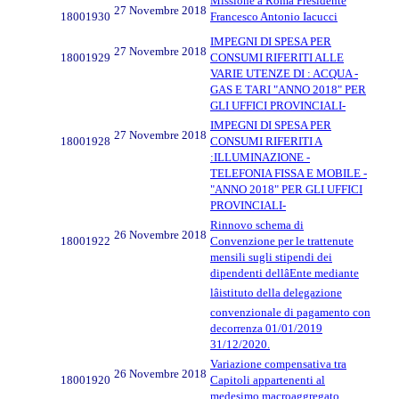
Missione a Roma Presidente
27 Novembre 2018
18001930
Francesco Antonio Iacucci
IMPEGNI DI SPESA PER
27 Novembre 2018
18001929
CONSUMI RIFERITI ALLE
VARIE UTENZE DI : ACQUA -
GAS E TARI "ANNO 2018" PER
GLI UFFICI PROVINCIALI-
IMPEGNI DI SPESA PER
27 Novembre 2018
18001928
CONSUMI RIFERITI A
:ILLUMINAZIONE -
TELEFONIA FISSA E MOBILE -
"ANNO 2018" PER GLI UFFICI
PROVINCIALI-
Rinnovo schema di
26 Novembre 2018
18001922
Convenzione per le trattenute
mensili sugli stipendi dei
dipendenti dellâEnte mediante
lâistituto della delegazione
convenzionale di pagamento con
decorrenza 01/01/2019
31/12/2020.
Variazione compensativa tra
26 Novembre 2018
18001920
Capitoli appartenenti al
medesimo macroaggregato