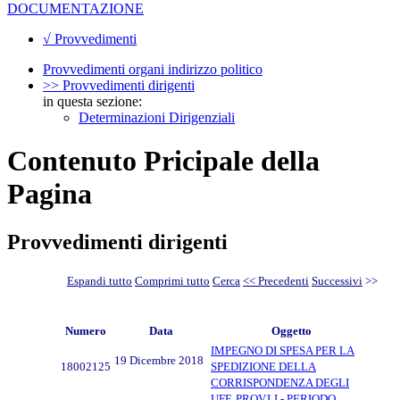
DOCUMENTAZIONE
√ Provvedimenti
Provvedimenti organi indirizzo politico
>> Provvedimenti dirigenti
in questa sezione:
Determinazioni Dirigenziali
Contenuto Pricipale della
Pagina
Provvedimenti dirigenti
Espandi tutto
Comprimi tutto
Cerca
<< Precedenti
Successivi
>>
Numero
Data
Oggetto
IMPEGNO DI SPESA PER LA
19 Dicembre 2018
18002125
SPEDIZIONE DELLA
CORRISPONDENZA DEGLI
UFF. PROV.LI - PERIODO