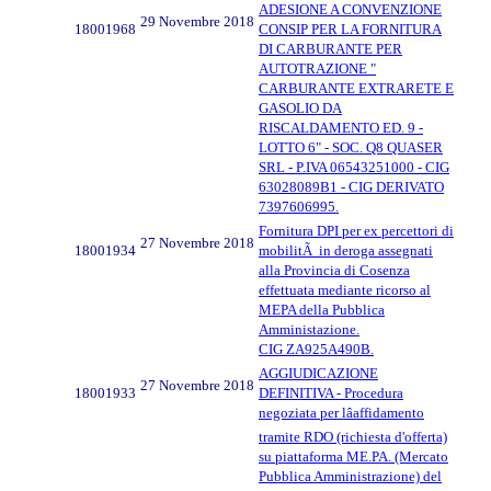
ADESIONE A CONVENZIONE
29 Novembre 2018
18001968
CONSIP PER LA FORNITURA
DI CARBURANTE PER
AUTOTRAZIONE "
CARBURANTE EXTRARETE E
GASOLIO DA
RISCALDAMENTO ED. 9 -
LOTTO 6" - SOC. Q8 QUASER
SRL - P.IVA 06543251000 - CIG
63028089B1 - CIG DERIVATO
7397606995.
Fornitura DPI per ex percettori di
27 Novembre 2018
18001934
mobilitÃ in deroga assegnati
alla Provincia di Cosenza
effettuata mediante ricorso al
MEPA della Pubblica
Amministazione.
CIG ZA925A490B.
AGGIUDICAZIONE
27 Novembre 2018
18001933
DEFINITIVA - Procedura
negoziata per lâaffidamento
tramite RDO (richiesta d'offerta)
su piattaforma ME.PA. (Mercato
Pubblica Amministrazione) del