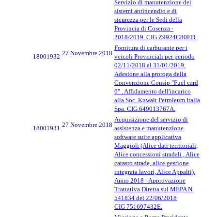
Servizio di manutenzione dei
sistemi antincendio e di
sicurezza per le Sedi della
Provincia di Cosenza -
2018/2019. CIG Z9924C80ED.
Fornitura di carburante per i
27 Novembre 2018
18001932
veicoli Provinciali per periodo
02/11/2018 al 31/01/2019.
Adesione alla proroga della
Convenzione Consip "Fuel card
6" . Affidamento dell'incarico
alla Soc. Kuwait Petroleum Italia
Spa. CIG.649013767A.
Acquisizione del servizio di
27 Novembre 2018
18001931
assistenza e manutenzione
software suite applicativa
Maggioli (Alice dati territoriali,
Alice concessioni stradali , Alice
catasto strade, alice gestione
integrata lavori, Alice Appalti).
Anno 2018 - Approvazione
Trattativa Diretta sul MEPA N.
541834 del 22/06/2018
CIG 751697432E.