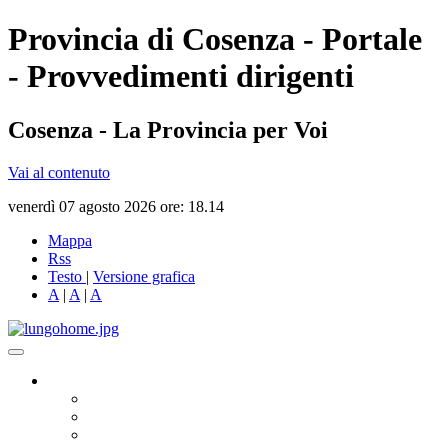
Provincia di Cosenza - Portale
- Provvedimenti dirigenti
Cosenza - La Provincia per Voi
Vai al contenuto
venerdì 07 agosto 2026 ore: 18.14
Mappa
Rss
Testo
|
Versione grafica
A
|
A
|
A
Governo
Presidente
Consiglio Provinciale
Consiglieri Delegati