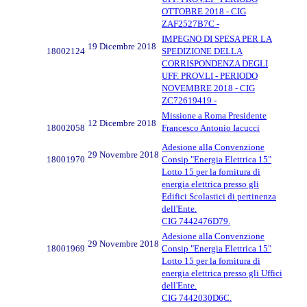
OTTOBRE 2018 - CIG
ZAF2527B7C -
IMPEGNO DI SPESA PER LA
19 Dicembre 2018
18002124
SPEDIZIONE DELLA
CORRISPONDENZA DEGLI
UFF. PROV.LI - PERIODO
NOVEMBRE 2018 - CIG
ZC72619419 -
Missione a Roma Presidente
12 Dicembre 2018
18002058
Francesco Antonio Iacucci
Adesione alla Convenzione
29 Novembre 2018
18001970
Consip "Energia Elettrica 15"
Lotto 15 per la fornitura di
energia elettrica presso gli
Edifici Scolastici di pertinenza
dell'Ente.
CIG 7442476D79.
Adesione alla Convenzione
29 Novembre 2018
18001969
Consip "Energia Elettrica 15"
Lotto 15 per la fornitura di
energia elettrica presso gli Uffici
dell'Ente.
CIG 7442030D6C.