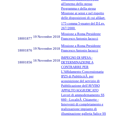
all'interno dello stesso
Programma e della stessa
Missione ai sensi e nel rispetto
delle disposizioni di cui allâart.
175 comma 5-quater del D.Lgs.
267/2000.
Missione a Roma Presidente
19 Novembre 2018
18001877
Francesco Antonio Iacucci
Missione a Roma Presidente
19 Novembre 2018
18001876
Francesco Antonio Iacucci
IMPEGNO DI SPESA -
16 Novembre 2018
18001856
DETERMINAZIONE A
CONTRARRE PER
L'Affidamento Concessionaria
IPZS di PubblicitÃ per
acquisizione del servizio di
Pubblicazione dell'AVVISO
APPALTO AGGIUDICATO
Lavori di ammodernamento SS
660 - LocalitÃ Chianette -
Interventi di completamento e
realizzazione impianto di
illuminazione galleria Salice SS