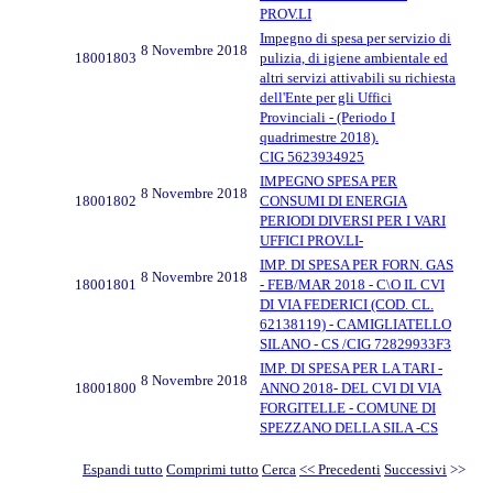
PROV.LI
Impegno di spesa per servizio di
8 Novembre 2018
18001803
pulizia, di igiene ambientale ed
altri servizi attivabili su richiesta
dell'Ente per gli Uffici
Provinciali - (Periodo I
quadrimestre 2018).
CIG 5623934925
IMPEGNO SPESA PER
8 Novembre 2018
18001802
CONSUMI DI ENERGIA
PERIODI DIVERSI PER I VARI
UFFICI PROV.LI-
IMP. DI SPESA PER FORN. GAS
8 Novembre 2018
18001801
- FEB/MAR 2018 - C\O IL CVI
DI VIA FEDERICI (COD. CL.
62138119) - CAMIGLIATELLO
SILANO - CS /CIG 72829933F3
IMP. DI SPESA PER LA TARI -
8 Novembre 2018
18001800
ANNO 2018- DEL CVI DI VIA
FORGITELLE - COMUNE DI
SPEZZANO DELLA SILA -CS
Espandi tutto
Comprimi tutto
Cerca
<< Precedenti
Successivi
>>