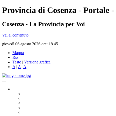
Provincia di Cosenza - Portale -
Cosenza - La Provincia per Voi
Vai al contenuto
giovedì 06 agosto 2026 ore: 18.45
Mappa
Rss
Testo
|
Versione grafica
A
|
A
|
A
Governo
Presidente
Consiglio Provinciale
Consiglieri Delegati
Assemblea dei Sindaci
Commissioni Consiliari