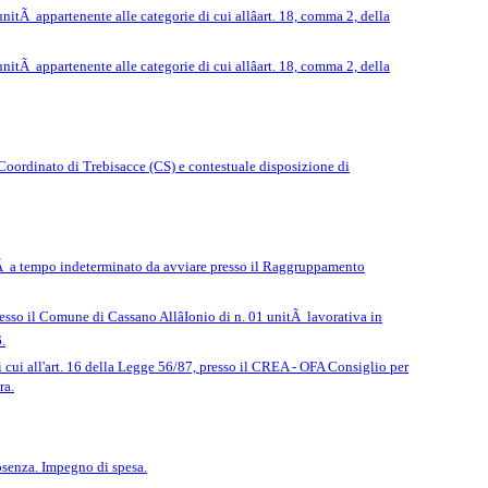
itÃ appartenente alle categorie di cui allâart. 18, comma 2, della
itÃ appartenente alle categorie di cui allâart. 18, comma 2, della
 Coordinato di Trebisacce (CS) e contestuale disposizione di
itÃ a tempo indeterminato da avviare presso il Raggruppamento
esso il Comune di Cassano AllâIonio di n. 01 unitÃ lavorativa in
.
 cui all'art. 16 della Legge 56/87, presso il CREA - OFA Consiglio per
ra.
osenza. Impegno di spesa.