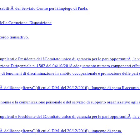
abilitÃ del Servizio Centro per lâImpiego di Paola.
della Corruzione. Disposizione
ordo transattivo.
lenti e Presidente del âComitato unico di garanzia per le pari opportunitÃ , la va
azione Dirigenziale n. 1562 del 04/10/2018 adeguamento numero componenti effetti
lo di fenomeni di discriminazione in ambito occupazionale e promozione delle pari 
 dellâaccoglienza" (di cui al D.M. del 20/12/2016) - Impegno di spesa II acconto.
utonomia e la comunicazione personale e del servizio di supporto organizzativo agli 
lenti e Presidente del âComitato unico di garanzia per le pari opportunitÃ , la va
 dellâaccoglienza" (di cui al D.M. del 20/12/2016) - impegno di spesa.