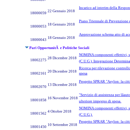
Incarico ad interim della Respons
22 Gennaio 2018
18000059
Piano Triennale di Prevenzione 
18 Gennaio 2018
18000053
Approvazione schema atto di acc
18 Gennaio 2018
18000043
Pari OpportunitÃ e Politiche Sociali
NOMINA componenti effettivi, supp
28 Dicembre 2018
18002275
(C.U.G.). Integrazione Determin
Ricerca per rilevazione control
20 Dicembre 2018
18002161
spesa
Progetto SPRAR "Asylon: la cittÃ
13 Dicembre 2018
18002070
"Servizio di assistenza per lâa
16 Novembre 2018
18001858
ulteriore impegno di spesa.
NOMINA componenti effettivi, supp
4 Ottobre 2018
18001562
(C.U.G.).
Progetto SPRAR "Asylon: la cittÃ
10 Settembre 2018
18001450