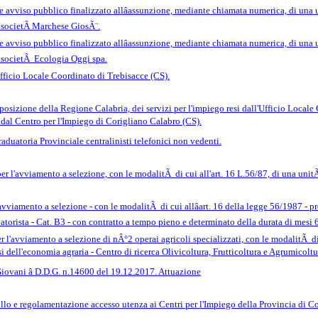
 avviso pubblico finalizzato allâassunzione, mediante chiamata numerica, di una un
a societÃ Marchese GiosÃ¨.
 avviso pubblico finalizzato allâassunzione, mediante chiamata numerica, di una un
a societÃ Ecologia Oggi spa.
fficio Locale Coordinato di Trebisacce (CS).
posizione della Regione Calabria, dei servizi per l'impiego resi dall'Ufficio Locale
dal Centro per l'Impiego di Corigliano Calabro (CS).
uatoria Provinciale centralinisti telefonici non vedenti.
r l'avviamento a selezione, con le modalitÃ di cui all'art. 16 L.56/87, di una un
iamento a selezione - con le modalitÃ di cui allâart. 16 della legge 56/1987 - pr
atorista - Cat. B3 - con contratto a tempo pieno e determinato della durata di mesi 6
 l'avviamento a selezione di nÂ°2 operai agricoli specializzati, con le modalitÃ di
lisi dell'economia agraria - Centro di ricerca Olivicoltura, Frutticoltura e Agrumicoltu
iovani â D.D.G. n.14600 del 19.12.2017. Attuazione
lo e regolamentazione accesso utenza ai Centri per l'Impiego della Provincia di C