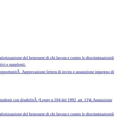
lorizzazione del benessere di chi lavora e contro le discriminazioniâ
vi e supplenti.
opportunitÃ . Approvazione lettera di invito e assunzione impegno di
studenti con disabilitÃ (Legge n.104 del 1992, art. 13)â. Assunzione
lorizzazione del benessere di chi lavora e contro le discriminazioniâ