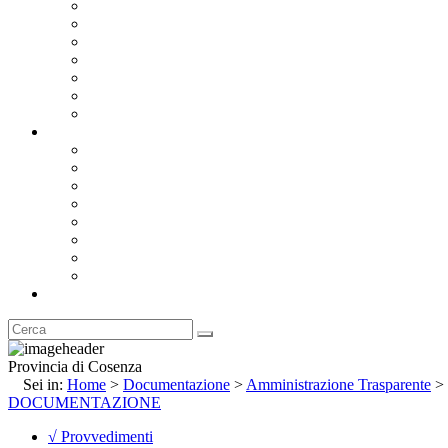
Bandi e Avvisi di Gara
Concorsi e ricerca personale
Bilanci
Amministrazione Trasparente
Statuto
Regolamenti
Provincia
Stemma e Gonfalone
Palazzo della Provincia
Le Sedi della Provincia
Territorio
I Comuni
Enti e Istituzioni
Rubrica
Provincia di Cosenza
Sei in:
Home
>
Documentazione
>
Amministrazione Trasparente
>
DOCUMENTAZIONE
√ Provvedimenti