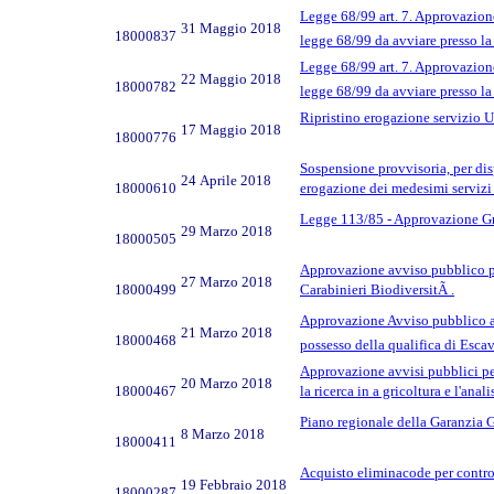
Legge 68/99 art. 7. Approvazione
31 Maggio 2018
18000837
legge 68/99 da avviare presso l
Legge 68/99 art. 7. Approvazione
22 Maggio 2018
18000782
legge 68/99 da avviare presso l
Ripristino erogazione servizio U
17 Maggio 2018
18000776
Sospensione provvisoria, per dis
24 Aprile 2018
18000610
erogazione dei medesimi servizi 
Legge 113/85 - Approvazione Grad
29 Marzo 2018
18000505
Approvazione avviso pubblico pe
27 Marzo 2018
18000499
Carabinieri BiodiversitÃ .
Approvazione Avviso pubblico avv
21 Marzo 2018
18000468
possesso della qualifica di Escav
Approvazione avvisi pubblici per
20 Marzo 2018
18000467
la ricerca in a gricoltura e l'ana
Piano regionale della Garanzia G
8 Marzo 2018
18000411
Acquisto eliminacode per control
19 Febbraio 2018
18000287