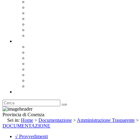
Bandi e Avvisi di Gara
Concorsi e ricerca personale
Bilanci
Amministrazione Trasparente
Statuto
Regolamenti
Provincia
Stemma e Gonfalone
Palazzo della Provincia
Le Sedi della Provincia
Territorio
I Comuni
Enti e Istituzioni
Rubrica
Provincia di Cosenza
Sei in:
Home
>
Documentazione
>
Amministrazione Trasparente
>
DOCUMENTAZIONE
√ Provvedimenti