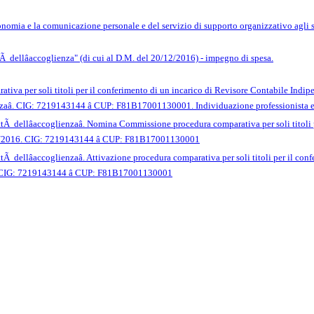
utonomia e la comunicazione personale e del servizio di supporto organizzativo agli 
 dellâaccoglienza" (di cui al D.M. del 20/12/2016) - impegno di spesa.
ativa per soli titoli per il conferimento di un incarico di Revisore Contabile Indipen
enzaâ. CIG: 7219143144 â CUP: F81B17001130001. Individuazione professionista
ittÃ dellâaccoglienzaâ. Nomina Commissione procedura comparativa per soli titol
0/08/2016. CIG: 7219143144 â CUP: F81B17001130001
ttÃ dellâaccoglienzaâ. Attivazione procedura comparativa per soli titoli per il c
16. CIG: 7219143144 â CUP: F81B17001130001