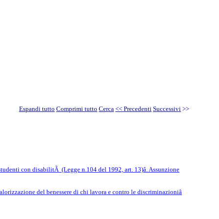
Espandi tutto
Comprimi tutto
Cerca
<< Precedenti
Successivi
>>
studenti con disabilitÃ (Legge n.104 del 1992, art. 13)â. Assunzione
lorizzazione del benessere di chi lavora e contro le discriminazioniâ