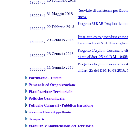
10 Settembre 2018
18001450
"Servizio di assistenza per lâa
31 Maggio 2018
18000841
spesa.
Progetto SPRAR "Asylon: la cittÃ
22 Febbraio 2018
18000318
Presa atto esito procedura compar
29 Gennaio 2018
18000082
Cosenza la cittÃ dellâaccogli
Progetto âAsylon: Cosenza la c
23 Gennaio 2018
18000068
di cui allâart. 25 del D.M. 1
Progetto âAsylon: Cosenza la ci
11 Gennaio 2018
18000026
allâart. 25 del D.M.10.08.20
Patrimonio - Tributi
Personale ed Organizzazione
Pianificazione Territoriale
Politiche Comunitarie.
Politiche Culturali - Pubblica Istruzione
Stazione Unica Appaltante
Trasporti
ViabilitÃ e Manutenzione del Territorio