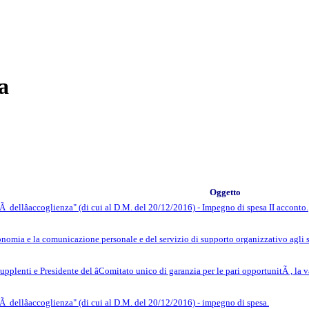
a
Oggetto
 dellâaccoglienza" (di cui al D.M. del 20/12/2016) - Impegno di spesa II acconto.
utonomia e la comunicazione personale e del servizio di supporto organizzativo agli 
lenti e Presidente del âComitato unico di garanzia per le pari opportunitÃ , la va
 dellâaccoglienza" (di cui al D.M. del 20/12/2016) - impegno di spesa.