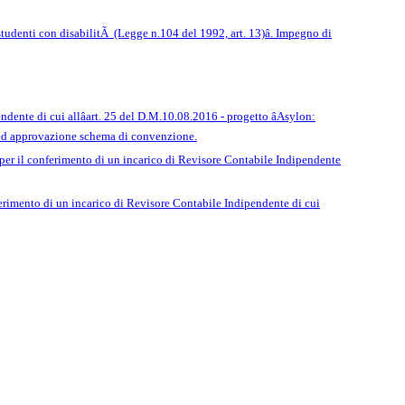
studenti con disabilitÃ (Legge n.104 del 1992, art. 13)â. Impegno di
dente di cui allâart. 25 del D.M.10.08.2016 - progetto âAsylon:
 ed approvazione schema di convenzione.
i per il conferimento di un incarico di Revisore Contabile Indipendente
onferimento di un incarico di Revisore Contabile Indipendente di cui