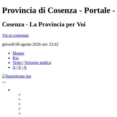
Provincia di Cosenza - Portale -
Cosenza - La Provincia per Voi
Vai al contenuto
giovedì 06 agosto 2026 ore: 23.42
Mappa
Rss
Testo
|
Versione grafica
A
|
A
|
A
Governo
Presidente
Consiglio Provinciale
Consiglieri Delegati
Assemblea dei Sindaci
Commissioni Consiliari