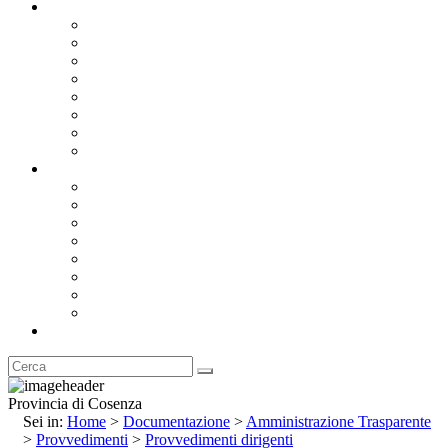
Documentazione
Albo Pretorio OnLine
Bandi e Avvisi di Gara
Concorsi e ricerca personale
Bilanci
Amministrazione Trasparente
Statuto
Regolamenti
Provincia
Stemma e Gonfalone
Palazzo della Provincia
Le Sedi della Provincia
Territorio
I Comuni
Enti e Istituzioni
Rubrica
Provincia di Cosenza
Sei in:
Home
>
Documentazione
>
Amministrazione Trasparente
>
Provvedimenti
>
Provvedimenti dirigenti