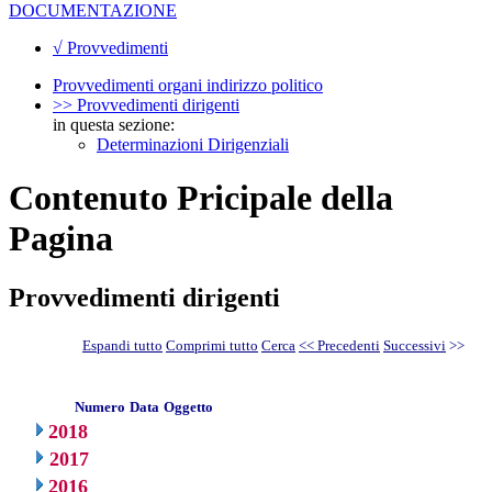
DOCUMENTAZIONE
√ Provvedimenti
Provvedimenti organi indirizzo politico
>> Provvedimenti dirigenti
in questa sezione:
Determinazioni Dirigenziali
Contenuto Pricipale della
Pagina
Provvedimenti dirigenti
Espandi tutto
Comprimi tutto
Cerca
<< Precedenti
Successivi
>>
Numero
Data
Oggetto
2018
2017
2016