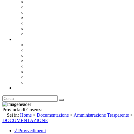
Bandi e Avvisi di Gara
Concorsi e ricerca personale
Bilanci
Amministrazione Trasparente
Statuto
Regolamenti
Provincia
Stemma e Gonfalone
Palazzo della Provincia
Le Sedi della Provincia
Territorio
I Comuni
Enti e Istituzioni
Rubrica
Provincia di Cosenza
Sei in:
Home
>
Documentazione
>
Amministrazione Trasparente
>
DOCUMENTAZIONE
√ Provvedimenti