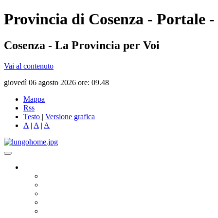
Provincia di Cosenza - Portale -
Cosenza - La Provincia per Voi
Vai al contenuto
giovedì 06 agosto 2026 ore: 09.48
Mappa
Rss
Testo
|
Versione grafica
A
|
A
|
A
Governo
Presidente
Consiglio Provinciale
Consiglieri Delegati
Assemblea dei Sindaci
Commissioni Consiliari