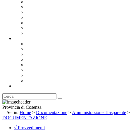
Bandi e Avvisi di Gara
Concorsi e ricerca personale
Bilanci
Amministrazione Trasparente
Statuto
Regolamenti
Provincia
Stemma e Gonfalone
Palazzo della Provincia
Le Sedi della Provincia
Territorio
I Comuni
Enti e Istituzioni
Rubrica
Provincia di Cosenza
Sei in:
Home
>
Documentazione
>
Amministrazione Trasparente
>
DOCUMENTAZIONE
√ Provvedimenti