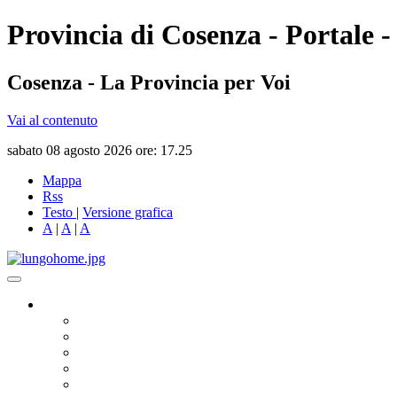
Provincia di Cosenza - Portale -
Cosenza - La Provincia per Voi
Vai al contenuto
sabato 08 agosto 2026 ore: 17.25
Mappa
Rss
Testo
|
Versione grafica
A
|
A
|
A
Governo
Presidente
Consiglio Provinciale
Consiglieri Delegati
Assemblea dei Sindaci
Commissioni Consiliari