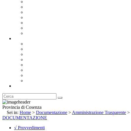
Bandi e Avvisi di Gara
Concorsi e ricerca personale
Bilanci
Amministrazione Trasparente
Statuto
Regolamenti
Provincia
Stemma e Gonfalone
Palazzo della Provincia
Le Sedi della Provincia
Territorio
I Comuni
Enti e Istituzioni
Rubrica
Provincia di Cosenza
Sei in:
Home
>
Documentazione
>
Amministrazione Trasparente
>
DOCUMENTAZIONE
√ Provvedimenti