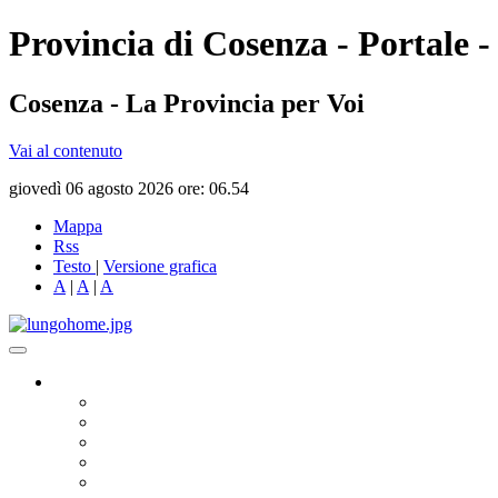
Provincia di Cosenza - Portale -
Cosenza - La Provincia per Voi
Vai al contenuto
giovedì 06 agosto 2026 ore: 06.54
Mappa
Rss
Testo
|
Versione grafica
A
|
A
|
A
Governo
Presidente
Consiglio Provinciale
Consiglieri Delegati
Assemblea dei Sindaci
Commissioni Consiliari