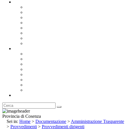
Documentazione
Albo Pretorio OnLine
Bandi e Avvisi di Gara
Concorsi e ricerca personale
Bilanci
Amministrazione Trasparente
Statuto
Regolamenti
Provincia
Stemma e Gonfalone
Palazzo della Provincia
Le Sedi della Provincia
Territorio
I Comuni
Enti e Istituzioni
Rubrica
Provincia di Cosenza
Sei in:
Home
>
Documentazione
>
Amministrazione Trasparente
>
Provvedimenti
>
Provvedimenti dirigenti