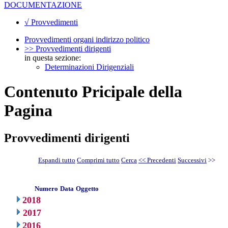
DOCUMENTAZIONE
√ Provvedimenti
Provvedimenti organi indirizzo politico
>> Provvedimenti dirigenti
in questa sezione:
Determinazioni Dirigenziali
Contenuto Pricipale della
Pagina
Provvedimenti dirigenti
Espandi tutto
Comprimi tutto
Cerca
<< Precedenti
Successivi
>>
Numero
Data
Oggetto
2018
2017
2016