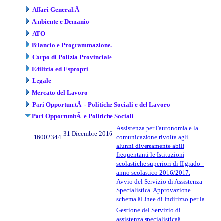
Affari GeneraliÂ
Ambiente e Demanio
ATO
Bilancio e Programmazione.
Corpo di Polizia Provinciale
Edilizia ed Espropri
Legale
Mercato del Lavoro
Pari OpportunitÃ - Politiche Sociali e del Lavoro
Pari OpportunitÃ e Politiche Sociali
Assistenza per l'autonomia e la
31 Dicembre 2016
16002344
comunicazione rivolta agli
alunni diversamente abili
frequentanti le Istituzioni
scolastiche superiori di II grado -
anno scolastico 2016/2017.
Avvio del Servizio di Assistenza
Specialistica. Approvazione
schema âLinee di Indirizzo per la
Gestione del Servizio di
assistenza specialisticaâ