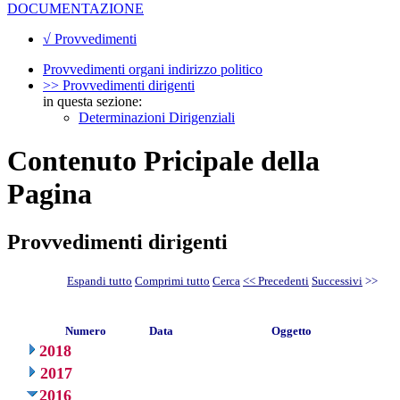
DOCUMENTAZIONE
√ Provvedimenti
Provvedimenti organi indirizzo politico
>> Provvedimenti dirigenti
in questa sezione:
Determinazioni Dirigenziali
Contenuto Pricipale della
Pagina
Provvedimenti dirigenti
Espandi tutto
Comprimi tutto
Cerca
<< Precedenti
Successivi
>>
Numero
Data
Oggetto
2018
2017
2016