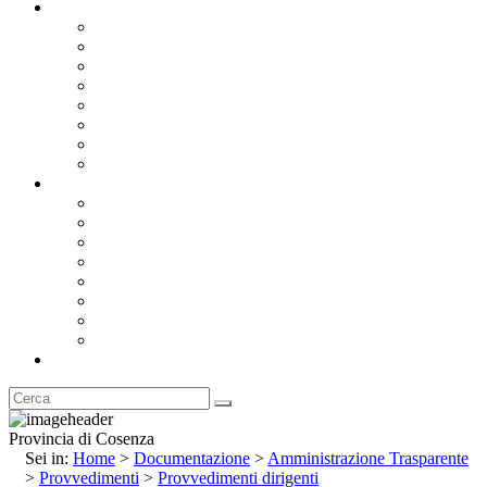
Documentazione
Albo Pretorio OnLine
Bandi e Avvisi di Gara
Concorsi e ricerca personale
Bilanci
Amministrazione Trasparente
Statuto
Regolamenti
Provincia
Stemma e Gonfalone
Palazzo della Provincia
Le Sedi della Provincia
Territorio
I Comuni
Enti e Istituzioni
Rubrica
Provincia di Cosenza
Sei in:
Home
>
Documentazione
>
Amministrazione Trasparente
>
Provvedimenti
>
Provvedimenti dirigenti