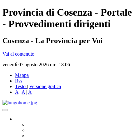
Provincia di Cosenza - Portale
- Provvedimenti dirigenti
Cosenza - La Provincia per Voi
Vai al contenuto
venerdì 07 agosto 2026 ore: 18.06
Mappa
Rss
Testo
|
Versione grafica
A
|
A
|
A
Governo
Presidente
Consiglio Provinciale
Consiglieri Delegati