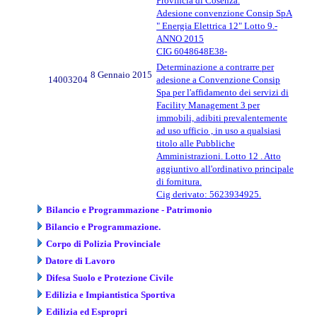
Provincia di Cosenza.
Adesione convenzione Consip SpA
" Energia Elettrica 12" Lotto 9.-
ANNO 2015
CIG 6048648E38-
Determinazione a contrarre per
8 Gennaio 2015
14003204
adesione a Convenzione Consip
Spa per l'affidamento dei servizi di
Facility Management 3 per
immobili, adibiti prevalentemente
ad uso ufficio , in uso a qualsiasi
titolo alle Pubbliche
Amministrazioni. Lotto 12 . Atto
aggiuntivo all'ordinativo principale
di fornitura.
Cig derivato: 5623934925.
Bilancio e Programmazione - Patrimonio
Bilancio e Programmazione.
Corpo di Polizia Provinciale
Datore di Lavoro
Difesa Suolo e Protezione Civile
Edilizia e Impiantistica Sportiva
Edilizia ed Espropri