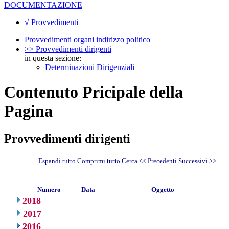
DOCUMENTAZIONE
√ Provvedimenti
Provvedimenti organi indirizzo politico
>> Provvedimenti dirigenti
in questa sezione:
Determinazioni Dirigenziali
Contenuto Pricipale della
Pagina
Provvedimenti dirigenti
Espandi tutto
Comprimi tutto
Cerca
<< Precedenti
Successivi
>>
Numero
Data
Oggetto
2018
2017
2016