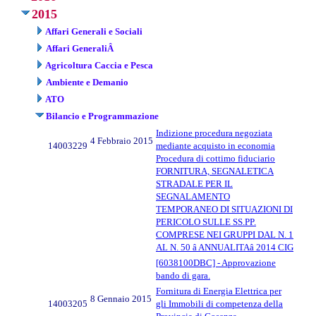
2015
Affari Generali e Sociali
Affari GeneraliÂ
Agricoltura Caccia e Pesca
Ambiente e Demanio
ATO
Bilancio e Programmazione
Indizione procedura negoziata
4 Febbraio 2015
14003229
mediante acquisto in economia
Procedura di cottimo fiduciario
FORNITURA, SEGNALETICA
STRADALE PER IL
SEGNALAMENTO
TEMPORANEO DI SITUAZIONI DI
PERICOLO SULLE SS.PP.
COMPRESE NEI GRUPPI DAL N. 1
AL N. 50 â ANNUALITAâ 2014 CIG
[6038100DBC] - Approvazione
bando di gara.
Fornitura di Energia Elettrica per
8 Gennaio 2015
14003205
gli Immobili di competenza della