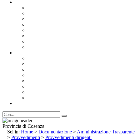
Documentazione
Albo Pretorio OnLine
Bandi e Avvisi di Gara
Concorsi e ricerca personale
Bilanci
Amministrazione Trasparente
Statuto
Regolamenti
Provincia
Stemma e Gonfalone
Palazzo della Provincia
Le Sedi della Provincia
Territorio
I Comuni
Enti e Istituzioni
Rubrica
Provincia di Cosenza
Sei in:
Home
>
Documentazione
>
Amministrazione Trasparente
>
Provvedimenti
>
Provvedimenti dirigenti