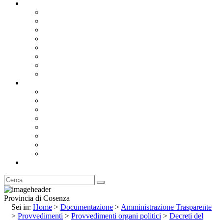
Documentazione
Albo Pretorio OnLine
Bandi e Avvisi di Gara
Concorsi e ricerca personale
Bilanci
Amministrazione Trasparente
Statuto
Regolamenti
Provincia
Stemma e Gonfalone
Palazzo della Provincia
Le Sedi della Provincia
Territorio
I Comuni
Enti e Istituzioni
Rubrica
Provincia di Cosenza
Sei in:
Home
>
Documentazione
>
Amministrazione Trasparente
>
Provvedimenti
>
Provvedimenti organi politici
>
Decreti del