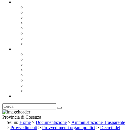
Documentazione
Albo Pretorio OnLine
Bandi e Avvisi di Gara
Concorsi e ricerca personale
Bilanci
Amministrazione Trasparente
Statuto
Regolamenti
Provincia
Stemma e Gonfalone
Palazzo della Provincia
Le Sedi della Provincia
Territorio
I Comuni
Enti e Istituzioni
Rubrica
Provincia di Cosenza
Sei in:
Home
>
Documentazione
>
Amministrazione Trasparente
>
Provvedimenti
>
Provvedimenti organi politici
>
Decreti del